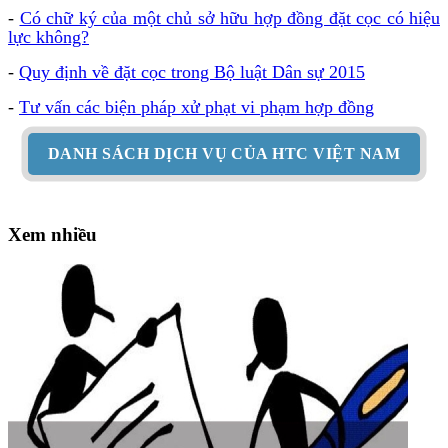
-
Có chữ ký của một chủ sở hữu hợp đồng đặt cọc có hiệu
lực không?
-
Quy định về đặt cọc trong Bộ luật Dân sự 2015
-
Tư vấn các biện pháp xử phạt vi phạm hợp đồng
DANH SÁCH DỊCH VỤ CỦA HTC VIỆT NAM
Xem nhiều