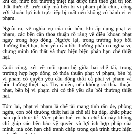
khi đó, mức bồi thường thiệt hại được tính theo giá trị tổn
thất thực tế, trực tiếp mà bên bị vi phạm phải chịu, cộng
với khoản lợi ích trực tiếp bị mất nếu không có hành vi vi
phạm.
Ngoài ra, về nghĩa vụ của các bên, khi áp dụng phạt vi
phạm, các bên cần thỏa thuận rõ ràng về điều khoản phạt
ngay trong hợp đồng. Ngược lại, trong trường hợp bồi
thường thiệt hại, bên yêu cầu bồi thường phải có nghĩa vụ
chứng minh tổn thất và thực hiện biện pháp hạn chế thiệt
hại.
Cuối cùng, xét về mối quan hệ giữa hai chế tài, trong
trường hợp hợp đồng có thỏa thuận phạt vi phạm, bên bị
vi phạm có quyền yêu cầu đồng thời cả phạt vi phạm và
bồi thường thiệt hại. Tuy nhiên, nếu không có thỏa thuận
phạt, bên bị vi phạm chỉ có thể yêu cầu bồi thường thiệt
hại.
Tóm lại, phạt vi phạm là chế tài mang tính răn đe, phòng
ngừa, còn bồi thường thiệt hại là chế tài bù đắp, khắc phục
hậu quả thực tế. Việc phân biệt rõ hai chế tài này không
chỉ giúp các bên bảo vệ quyền và lợi ích hợp pháp của
mình, mà còn hạn chế tranh chấp trong quá trình thực hiện