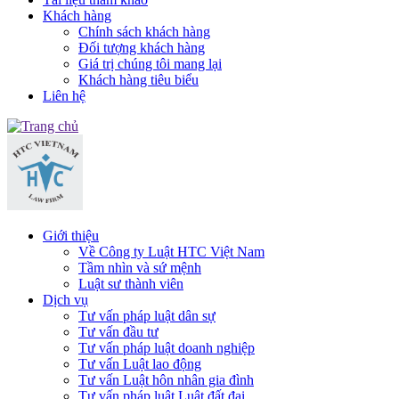
Khách hàng
Chính sách khách hàng
Đối tượng khách hàng
Giá trị chúng tôi mang lại
Khách hàng tiêu biểu
Liên hệ
Giới thiệu
Về Công ty Luật HTC Việt Nam
Tầm nhìn và sứ mệnh
Luật sư thành viên
Dịch vụ
Tư vấn pháp luật dân sự
Tư vấn đầu tư
Tư vấn pháp luật doanh nghiệp
Tư vấn Luật lao động
Tư vấn Luật hôn nhân gia đình
Tư vấn pháp luật Luật đất đai