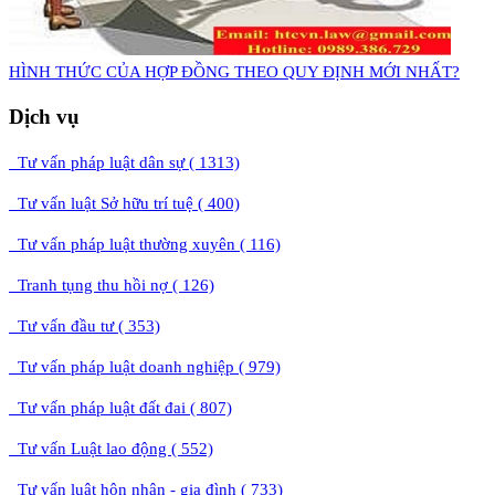
​HÌNH THỨC CỦA HỢP ĐỒNG THEO QUY ĐỊNH MỚI NHẤT?
Dịch vụ
Tư vấn pháp luật dân sự ( 1313)
Tư vấn luật Sở hữu trí tuệ ( 400)
Tư vấn pháp luật thường xuyên ( 116)
Tranh tụng thu hồi nợ ( 126)
Tư vấn đầu tư ( 353)
Tư vấn pháp luật doanh nghiệp ( 979)
Tư vấn pháp luật đất đai ( 807)
Tư vấn Luật lao động ( 552)
Tư vấn luật hôn nhân - gia đình ( 733)