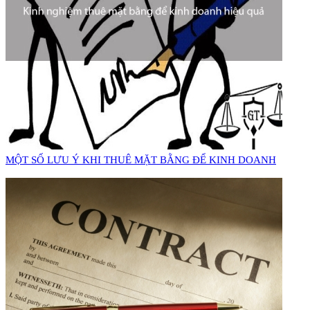
MỘT SỐ LƯU Ý KHI THUÊ MẶT BẰNG ĐỂ KINH DOANH