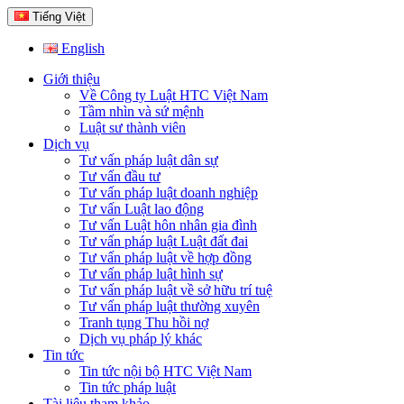
Tiếng Việt
English
Giới thiệu
Về Công ty Luật HTC Việt Nam
Tầm nhìn và sứ mệnh
Luật sư thành viên
Dịch vụ
Tư vấn pháp luật dân sự
Tư vấn đầu tư
Tư vấn pháp luật doanh nghiệp
Tư vấn Luật lao động
Tư vấn Luật hôn nhân gia đình
Tư vấn pháp luật Luật đất đai
Tư vấn pháp luật về hợp đồng
Tư vấn pháp luật hình sự
Tư vấn pháp luật về sở hữu trí tuệ
Tư vấn pháp luật thường xuyên
Tranh tụng Thu hồi nợ
Dịch vụ pháp lý khác
Tin tức
Tin tức nội bộ HTC Việt Nam
Tin tức pháp luật
Tài liệu tham khảo