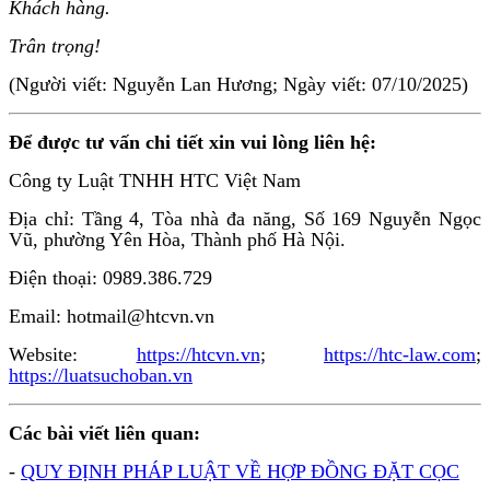
Khách hàng.
Trân trọng!
(Người viết: Nguyễn Lan Hương; Ngày viết: 07/10/2025)
Để được tư vấn chi tiết xin vui lòng liên hệ:
Công ty Luật TNHH HTC Việt Nam
Địa chỉ: Tầng 4, Tòa nhà đa năng, Số 169 Nguyễn Ngọc
Vũ, phường Yên Hòa, Thành phố Hà Nội.
Điện thoại: 0989.386.729
Email: hotmail@htcvn.vn
Website:
https://htcvn.vn
;
https://htc-law.com
;
https://luatsuchoban.vn
Các bài viết liên quan:
-
QUY ĐỊNH PHÁP LUẬT VỀ HỢP ĐỒNG ĐẶT CỌC