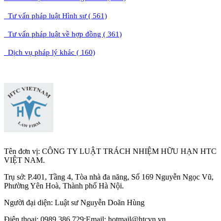
Tư vấn pháp luật Hình sự ( 561)
Tư vấn pháp luật về hợp đồng ( 361)
Dịch vụ pháp lý khác ( 160)
Tên đơn vị: CÔNG TY LUẬT TRÁCH NHIỆM HỮU HẠN HTC
VIỆT NAM.
Trụ sở: P.401, Tầng 4, Tòa nhà đa năng, Số 169 Nguyễn Ngọc Vũ,
Phường Yên Hoà, Thành phố Hà Nộ
i.
Người đại diện: Luật sư Nguyễn Doãn Hùng
Điện thoại: 0989.386.729;Email: hotmail@htcvn.vn.