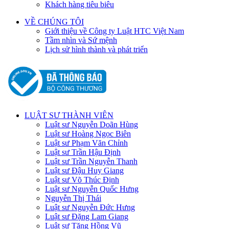
Khách hàng tiêu biêu
VỀ CHÚNG TÔI
Giới thiệu về Công ty Luật HTC Việt Nam
Tầm nhìn và Sứ mệnh
Lịch sử hình thành và phát triển
LUẬT SƯ THÀNH VIÊN
Luật sư Nguyễn Doãn Hùng
Luật sư Hoàng Ngọc Biên
Luật sư Phạm Văn Chỉnh
Luật sư Trần Hậu Định
Luật sư Trần Nguyễn Thanh
Luật sư Đậu Huy Giang
Luật sư Võ Thúc Định
Luật sư Nguyễn Quốc Hưng
Nguyễn Thị Thái
Luật sư Nguyễn Đức Hưng
Luật sư Đặng Lam Giang
Luật sư Tăng Hồng Vũ