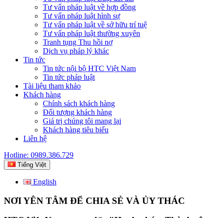
Tư vấn pháp luật về hợp đồng
Tư vấn pháp luật hình sự
Tư vấn pháp luật về sở hữu trí tuệ
Tư vấn pháp luật thường xuyên
Tranh tụng Thu hồi nợ
Dịch vụ pháp lý khác
Tin tức
Tin tức nội bộ HTC Việt Nam
Tin tức pháp luật
Tài liệu tham khảo
Khách hàng
Chính sách khách hàng
Đối tượng khách hàng
Giá trị chúng tôi mang lại
Khách hàng tiêu biểu
Liên hệ
Hotline: 0989.386.729
Tiếng Việt
English
NƠI YÊN TÂM ĐỂ CHIA SẺ VÀ ỦY THÁC