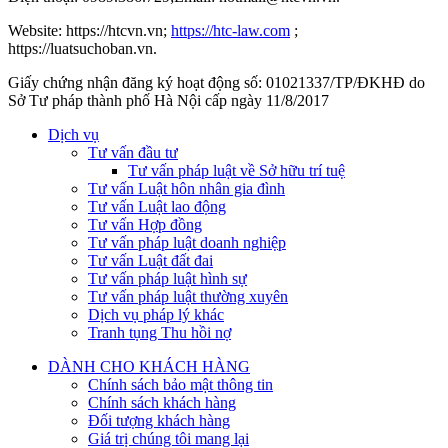
Website: https://htcvn.vn;
https://htc-law.com
;
https://luatsuchoban.vn.
Giấy chứng nhận đăng ký hoạt động số: 01021337/TP/ĐKHĐ do
Sở Tư pháp thành phố Hà Nội cấp ngày 11/8/2017
Dịch vụ
Tư vấn đầu tư
Tư vấn pháp luật về Sở hữu trí tuệ
Tư vấn Luật hôn nhân gia đình
Tư vấn Luật lao động
Tư vấn Hợp đồng
Tư vấn pháp luật doanh nghiệp
Tư vấn Luật đất đai
Tư vấn pháp luật hình sự
Tư vấn pháp luật thường xuyên
Dịch vụ pháp lý khác
Tranh tụng Thu hồi nợ
DÀNH CHO KHÁCH HÀNG
Chính sách bảo mật thông tin
Chính sách khách hàng
Đối tượng khách hàng
Giá trị chúng tôi mang lại