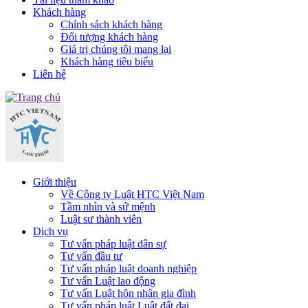
Khách hàng
Chính sách khách hàng
Đối tượng khách hàng
Giá trị chúng tôi mang lại
Khách hàng tiêu biểu
Liên hệ
Giới thiệu
Về Công ty Luật HTC Việt Nam
Tầm nhìn và sứ mệnh
Luật sư thành viên
Dịch vụ
Tư vấn pháp luật dân sự
Tư vấn đầu tư
Tư vấn pháp luật doanh nghiệp
Tư vấn Luật lao động
Tư vấn Luật hôn nhân gia đình
Tư vấn pháp luật Luật đất đai