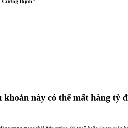
 Cường thịnh"
 khoản này có thể mất hàng tỷ 
đồng trong trạng thái “tin tưởng đối tác” hoặc “quen mẫu h