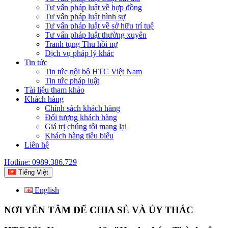
Tư vấn pháp luật về hợp đồng
Tư vấn pháp luật hình sự
Tư vấn pháp luật về sở hữu trí tuệ
Tư vấn pháp luật thường xuyên
Tranh tụng Thu hồi nợ
Dịch vụ pháp lý khác
Tin tức
Tin tức nội bộ HTC Việt Nam
Tin tức pháp luật
Tài liệu tham khảo
Khách hàng
Chính sách khách hàng
Đối tượng khách hàng
Giá trị chúng tôi mang lại
Khách hàng tiêu biểu
Liên hệ
Hotline: 0989.386.729
Tiếng Việt
English
NƠI YÊN TÂM ĐỂ CHIA SẺ VÀ ỦY THÁC