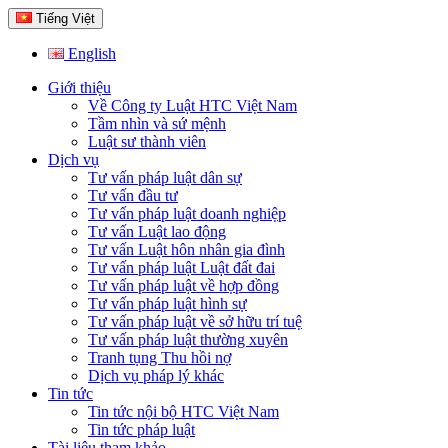
Tiếng Việt
English
Giới thiệu
Về Công ty Luật HTC Việt Nam
Tầm nhìn và sứ mệnh
Luật sư thành viên
Dịch vụ
Tư vấn pháp luật dân sự
Tư vấn đầu tư
Tư vấn pháp luật doanh nghiệp
Tư vấn Luật lao động
Tư vấn Luật hôn nhân gia đình
Tư vấn pháp luật Luật đất đai
Tư vấn pháp luật về hợp đồng
Tư vấn pháp luật hình sự
Tư vấn pháp luật về sở hữu trí tuệ
Tư vấn pháp luật thường xuyên
Tranh tụng Thu hồi nợ
Dịch vụ pháp lý khác
Tin tức
Tin tức nội bộ HTC Việt Nam
Tin tức pháp luật
Tài liệu tham khảo