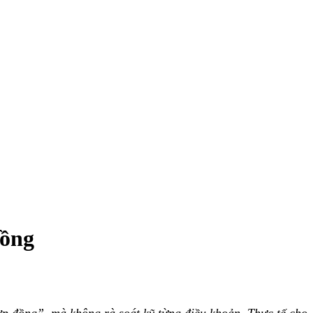
đồng
ợp đồng”, mà không rà soát kỹ từng điều khoản. Thực tế cho