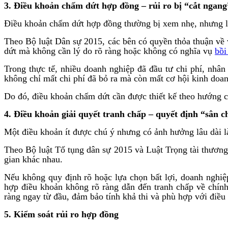
3. Điều khoản chấm dứt hợp đồng – rủi ro bị “cắt ngang
Điều khoản chấm dứt hợp đồng thường bị xem nhẹ, nhưng lạ
Theo Bộ luật Dân sự 2015, các bên có quyền thỏa thuận v
dứt mà không cần lý do rõ ràng hoặc không có nghĩa vụ
bồi
Trong thực tế, nhiều doanh nghiệp đã đầu tư chi phí, nhâ
không chỉ mất chi phí đã bỏ ra mà còn mất cơ hội kinh doan
Do đó, điều khoản chấm dứt cần được thiết kế theo hướng có
4. Điều khoản giải quyết tranh chấp – quyết định “sân c
Một điều khoản ít được chú ý nhưng có ảnh hưởng lâu dài là
Theo Bộ luật Tố tụng dân sự 2015 và Luật Trọng tài thương 
gian khác nhau.
Nếu không quy định rõ hoặc lựa chọn bất lợi, doanh nghiệp 
hợp điều khoản không rõ ràng dẫn đến tranh chấp về chính
ràng ngay từ đầu, đảm bảo tính khả thi và phù hợp với điều
5. Kiểm soát rủi ro hợp đồng