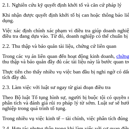
2.1. Nghiên cứu kỹ quyết định khởi tố và căn cứ pháp lý
Khi nhận được quyết định khởi tố bị can hoặc thông báo liê
dụng.
Việc xác định chính xác phạm vi điều tra giúp doanh nghiệ
điều tra đang dựa vào. Từ đó, doanh nghiệp có thể chuẩn bị t
2.2. Thu thập và bảo quản tài liệu, chứng cứ liên quan
Trong các vụ án liên quan đến hoạt động kinh doanh,
chứn
thu thập và bảo quản đầy đủ các tài liệu này là bước quan tr
Thực tiễn cho thấy nhiều vụ việc ban đầu bị nghi ngờ có d
tích đầy đủ.
2.3. Làm việc với luật sư ngay từ giai đoạn điều tra
Theo Bộ luật Tố tụng hình sự, người bị buộc tội có quyền
phân tích và đánh giá rủi ro pháp lý từ sớm. Luật sư sẽ hư
nghiệp trong quá trình tố tụng.
Trong nhiều vụ việc kinh tế – tài chính, việc phân tích đúng
2.4. Hợp tác nhưng thận trọng khi làm việc với cơ quan điều