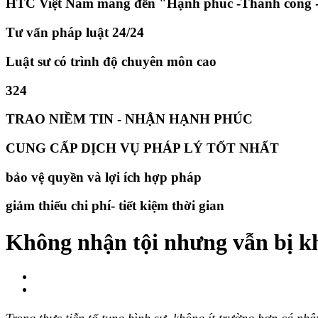
HTC Việt Nam mang đến "Hạnh phúc -Thành công -
Tư vấn pháp luật 24/24
Luật sư có trình độ chuyên môn cao
324
TRAO NIỀM TIN - NHẬN HẠNH PHÚC
CUNG CẤP DỊCH VỤ PHÁP LÝ TỐT NHẤT
bảo vệ quyền và lợi ích hợp pháp
giảm thiếu chi phí- tiết kiệm thời gian
Không nhận tội nhưng vẫn bị kh
Trong thực tiễn tố tụng hình sự, không ít trường hợp cá nh