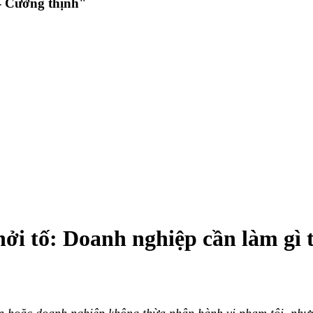
 Cường thịnh"
ởi tố: Doanh nghiệp cần làm gì t
ân hoặc doanh nghiệp không thừa nhận hành vi phạm tội, nhưn