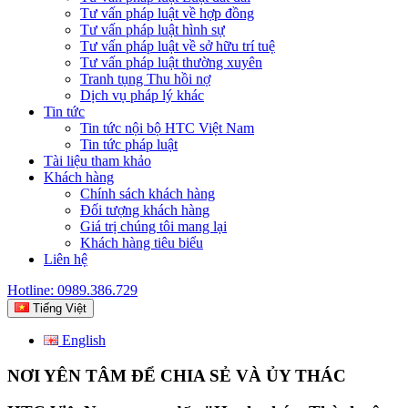
Tư vấn pháp luật về hợp đồng
Tư vấn pháp luật hình sự
Tư vấn pháp luật về sở hữu trí tuệ
Tư vấn pháp luật thường xuyên
Tranh tụng Thu hồi nợ
Dịch vụ pháp lý khác
Tin tức
Tin tức nội bộ HTC Việt Nam
Tin tức pháp luật
Tài liệu tham khảo
Khách hàng
Chính sách khách hàng
Đối tượng khách hàng
Giá trị chúng tôi mang lại
Khách hàng tiêu biểu
Liên hệ
Hotline: 0989.386.729
Tiếng Việt
English
NƠI YÊN TÂM ĐỂ CHIA SẺ VÀ ỦY THÁC