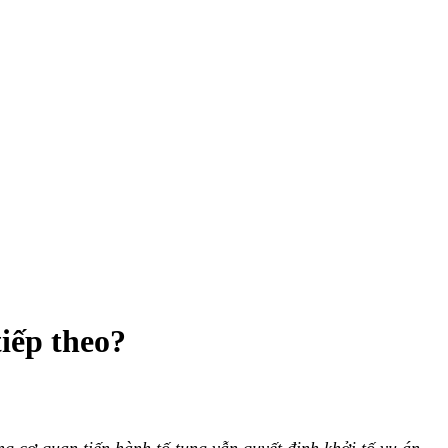
iếp theo?
g cơ quan tiến hành tố tụng vẫn quyết định khởi tố vụ án