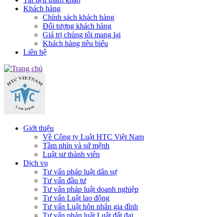
Khách hàng
Chính sách khách hàng
Đối tượng khách hàng
Giá trị chúng tôi mang lại
Khách hàng tiêu biểu
Liên hệ
Giới thiệu
Về Công ty Luật HTC Việt Nam
Tầm nhìn và sứ mệnh
Luật sư thành viên
Dịch vụ
Tư vấn pháp luật dân sự
Tư vấn đầu tư
Tư vấn pháp luật doanh nghiệp
Tư vấn Luật lao động
Tư vấn Luật hôn nhân gia đình
Tư vấn pháp luật Luật đất đai