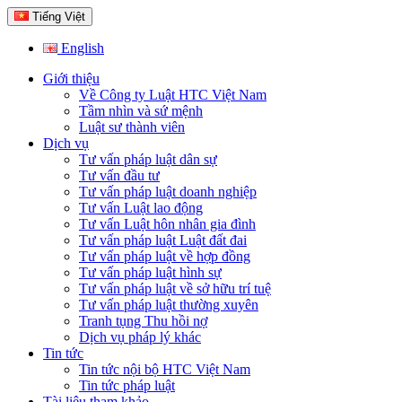
Tiếng Việt
English
Giới thiệu
Về Công ty Luật HTC Việt Nam
Tầm nhìn và sứ mệnh
Luật sư thành viên
Dịch vụ
Tư vấn pháp luật dân sự
Tư vấn đầu tư
Tư vấn pháp luật doanh nghiệp
Tư vấn Luật lao động
Tư vấn Luật hôn nhân gia đình
Tư vấn pháp luật Luật đất đai
Tư vấn pháp luật về hợp đồng
Tư vấn pháp luật hình sự
Tư vấn pháp luật về sở hữu trí tuệ
Tư vấn pháp luật thường xuyên
Tranh tụng Thu hồi nợ
Dịch vụ pháp lý khác
Tin tức
Tin tức nội bộ HTC Việt Nam
Tin tức pháp luật
Tài liệu tham khảo