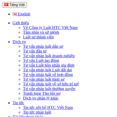
Tiếng Việt
English
Giới thiệu
Về Công ty Luật HTC Việt Nam
Tầm nhìn và sứ mệnh
Luật sư thành viên
Dịch vụ
Tư vấn pháp luật dân sự
Tư vấn đầu tư
Tư vấn pháp luật doanh nghiệp
Tư vấn Luật lao động
Tư vấn Luật hôn nhân gia đình
Tư vấn pháp luật Luật đất đai
Tư vấn pháp luật về hợp đồng
Tư vấn pháp luật hình sự
Tư vấn pháp luật về sở hữu trí tuệ
Tư vấn pháp luật thường xuyên
Tranh tụng Thu hồi nợ
Dịch vụ pháp lý khác
Tin tức
Tin tức nội bộ HTC Việt Nam
Tin tức pháp luật
Tài liệu tham khảo