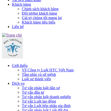
Khách hàng
Chính sách khách hàng
Đối tượng khách hàng
Giá trị chúng tôi mang lại
Khách hàng tiêu biểu
Liên hệ
Giới thiệu
Về Công ty Luật HTC Việt Nam
Tầm nhìn và sứ mệnh
Luật sư thành viên
Dịch vụ
Tư vấn pháp luật dân sự
Tư vấn đầu tư
Tư vấn pháp luật doanh nghiệp
Tư vấn Luật lao động
Tư vấn Luật hôn nhân gia đình
Tư vấn pháp luật Luật đất đai