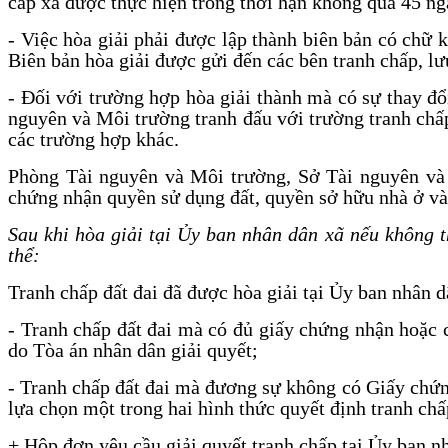
cấp xã được thực hiện trong thời hạn không quá 45 ngà
- Việc hòa giải phải được lập thành biên bản có chữ 
Biên bản hòa giải được gửi đến các bên tranh chấp, lư
- Đối với trường hợp hòa giải thành mà có sự thay đổ
nguyên và Môi trường tranh đấu với trường tranh chấp
các trường hợp khác.
Phòng Tài nguyên và Môi trường, Sở Tài nguyên và 
chứng nhận quyền sử dụng đất, quyền sở hữu nhà ở và t
Sau khi hòa giải tại Ủy ban nhân dân xã nếu không th
thể:
Tranh chấp đất đai đã được hòa giải tại Ủy ban nhân 
- Tranh chấp đất đai mà có đủ giấy chứng nhận hoặc có
do Tòa án nhân dân giải quyết;
- Tranh chấp đất đai mà đương sự không có Giấy chứng
lựa chọn một trong hai hình thức quyết định tranh chấ
+ Hộp đơn yêu cầu giải quyết tranh chấp tại Ủy ban n