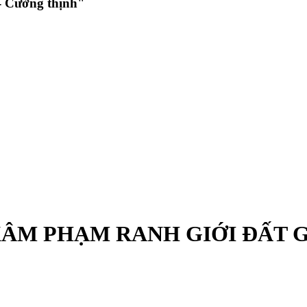
 Cường thịnh"
XÂM PHẠM RANH GIỚI ĐẤT G