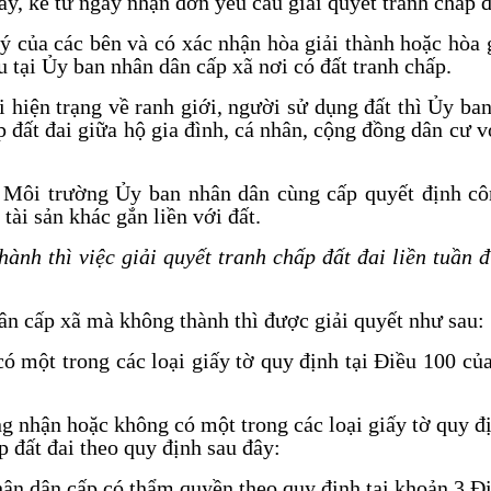
y, kể từ ngày nhận đơn yêu cầu giải quyết tranh chấp đ
ký của các bên và có xác nhận hòa giải thành hoặc hòa
u tại Ủy ban nhân dân cấp xã nơi có đất tranh chấp.
i hiện trạng về ranh giới, người sử dụng đất thì Ủy ba
 đất đai giữa hộ gia đình, cá nhân, cộng đồng dân cư 
Môi trường Ủy ban nhân dân cùng cấp quyết định côn
ài sản khác gắn liền với đất.
ành thì việc giải quyết tranh chấp đất đai liền tuần
dân cấp xã mà không thành thì được giải quyết như sau:
 một trong các loại giấy tờ quy định tại Điều 100 của 
 nhận hoặc không có một trong các loại giấy tờ quy đ
p đất đai theo quy định sau đây:
hân dân cấp có thẩm quyền theo quy định tại khoản 3 Đ