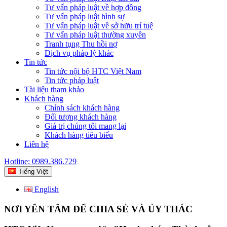
Tư vấn pháp luật về hợp đồng
Tư vấn pháp luật hình sự
Tư vấn pháp luật về sở hữu trí tuệ
Tư vấn pháp luật thường xuyên
Tranh tụng Thu hồi nợ
Dịch vụ pháp lý khác
Tin tức
Tin tức nội bộ HTC Việt Nam
Tin tức pháp luật
Tài liệu tham khảo
Khách hàng
Chính sách khách hàng
Đối tượng khách hàng
Giá trị chúng tôi mang lại
Khách hàng tiêu biểu
Liên hệ
Hotline: 0989.386.729
Tiếng Việt
English
NƠI YÊN TÂM ĐỂ CHIA SẺ VÀ ỦY THÁC