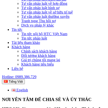
Tư vấn pháp luật về hợp đồng
Tư vấn pháp luật hình sự
Tư vấn pháp luật về sở hữu trí tuệ
Tư vấn pháp luật thường xuyên
Tranh tụng Thu hồi nợ
Dịch vụ pháp lý khác
Tin tức
Tin tức nội bộ HTC Việt Nam
Tin tức pháp luật
Tài liệu tham khảo
Khách hàng
Chính sách khách hàng
Đối tượng khách hàng
Giá trị chúng tôi mang lại
Khách hàng tiêu biểu
Liên hệ
Hotline: 0989.386.729
Tiếng Việt
English
NƠI YÊN TÂM ĐỂ CHIA SẺ VÀ ỦY THÁC