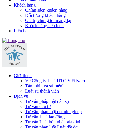
Khách hàng
Chính sách khách hàng
Đối tượng khách hàng
Giá trị chúng tôi mang lại
Khách hàng tiêu biểu
Liên hệ
Giới thiệu
Về Công ty Luật HTC Việt Nam
Tầm nhìn và sứ mệnh
Luật sư thành viên
Dịch vụ
Tư vấn pháp luật dân sự
Tư vấn đầu tư
Tư vấn pháp luật doanh nghiệp
Tư vấn Luật lao động
Tư vấn Luật hôn nhân gia đình
Tư vấn pháp luật Luật đất đai