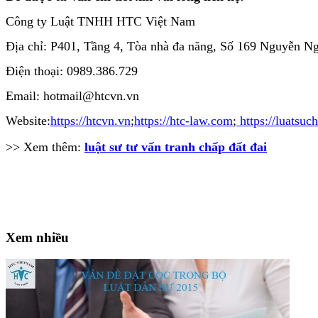
Công ty Luật TNHH HTC Việt Nam
Địa chỉ: P401, Tầng 4, Tòa nhà đa năng, Số 169 Nguyễn 
Điện thoại: 0989.386.729
Email: hotmail@htcvn.vn
Website:
https://htcvn.vn
;
https://htc-law.com
;
https://luatsuc
>> Xem thêm:
luật sư tư vấn tranh chấp đất đai
Xem nhiều