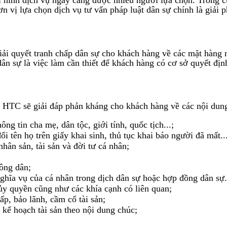
ơn vị lựa chọn dịch vụ tư vấn pháp luật dân sự chính là giải 
 giải quyết tranh chấp dân sự cho khách hàng về các mặt hàng
n sự là việc làm cần thiết để khách hàng có cơ sở quyết định
 HTC sẽ giải đáp phản kháng cho khách hàng về các nội dung
ng tin cha mẹ, dân tộc, giới tính, quốc tịch...;
i tên họ trên giấy khai sinh, thủ tục khai báo người đã mất...
hân sản, tài sản và đời tư cá nhân;
công dân;
nghĩa vụ của cá nhân trong dịch dân sự hoặc hợp đồng dân sự.
ủy quyền cũng như các khía cạnh có liên quan;
ấp, bảo lãnh, cầm cố tài sản;
 kế hoạch tài sản theo nội dung chúc;