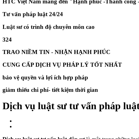
HTC Việt Nam mang đến "Hạnh phúc -Thành công -
Tư vấn pháp luật 24/24
Luật sư có trình độ chuyên môn cao
324
TRAO NIỀM TIN - NHẬN HẠNH PHÚC
CUNG CẤP DỊCH VỤ PHÁP LÝ TỐT NHẤT
bảo vệ quyền và lợi ích hợp pháp
giảm thiếu chi phí- tiết kiệm thời gian
Dịch vụ luật sư tư vấn pháp luậ
Dịch vụ luật sư tư vấn luật dân sự
là một trong những loại