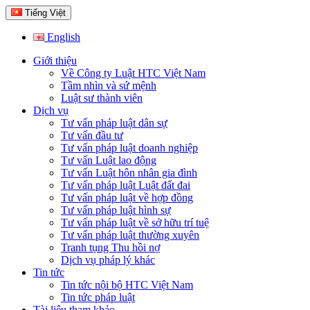
Tiếng Việt
English
Giới thiệu
Về Công ty Luật HTC Việt Nam
Tầm nhìn và sứ mệnh
Luật sư thành viên
Dịch vụ
Tư vấn pháp luật dân sự
Tư vấn đầu tư
Tư vấn pháp luật doanh nghiệp
Tư vấn Luật lao động
Tư vấn Luật hôn nhân gia đình
Tư vấn pháp luật Luật đất đai
Tư vấn pháp luật về hợp đồng
Tư vấn pháp luật hình sự
Tư vấn pháp luật về sở hữu trí tuệ
Tư vấn pháp luật thường xuyên
Tranh tụng Thu hồi nợ
Dịch vụ pháp lý khác
Tin tức
Tin tức nội bộ HTC Việt Nam
Tin tức pháp luật
Tài liệu tham khảo