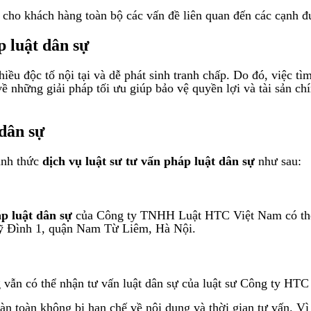
 cho khách hàng toàn bộ các vấn đề liên quan đến các cạnh đ
p luật dân sự
ều độc tố nội tại và dễ phát sinh tranh chấp. Do đó, việc t
về những giải pháp tối ưu giúp bảo vệ quyền lợi và tài sản c
 dân sự
ình thức
dịch vụ luật sư tư vấn pháp luật dân sự
như sau:
áp luật dân sự
của Công ty TNHH Luật HTC Việt Nam có thể đ
ỹ Đình 1, quận Nam Từ Liêm, Hà Nội.
 vẫn có thể nhận tư vấn luật dân sự của luật sư Công ty HTC
àn toàn không bị hạn chế về nội dung và thời gian tư vấn. Vì