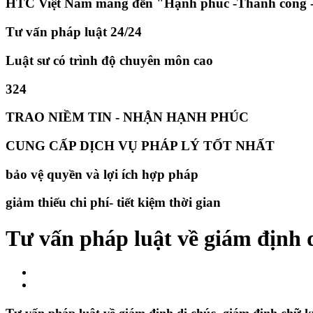
HTC Việt Nam mang đến "Hạnh phúc -Thành công -
Tư vấn pháp luật 24/24
Luật sư có trình độ chuyên môn cao
324
TRAO NIỀM TIN - NHẬN HẠNH PHÚC
CUNG CẤP DỊCH VỤ PHÁP LÝ TỐT NHẤT
bảo vệ quyền và lợi ích hợp pháp
giảm thiếu chi phí- tiết kiệm thời gian
​Tư vấn pháp luật về giám định 
Tư vấn pháp luật về
giám định di chúc, giám định chữ k