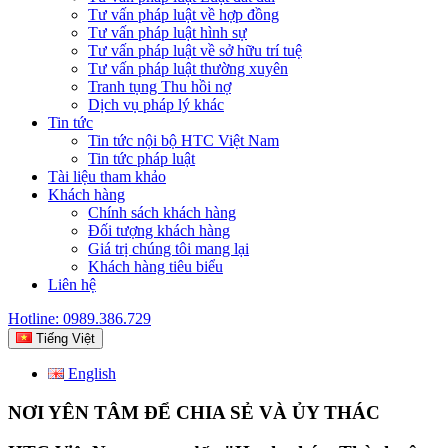
Tư vấn pháp luật về hợp đồng
Tư vấn pháp luật hình sự
Tư vấn pháp luật về sở hữu trí tuệ
Tư vấn pháp luật thường xuyên
Tranh tụng Thu hồi nợ
Dịch vụ pháp lý khác
Tin tức
Tin tức nội bộ HTC Việt Nam
Tin tức pháp luật
Tài liệu tham khảo
Khách hàng
Chính sách khách hàng
Đối tượng khách hàng
Giá trị chúng tôi mang lại
Khách hàng tiêu biểu
Liên hệ
Hotline: 0989.386.729
Tiếng Việt
English
NƠI YÊN TÂM ĐỂ CHIA SẺ VÀ ỦY THÁC