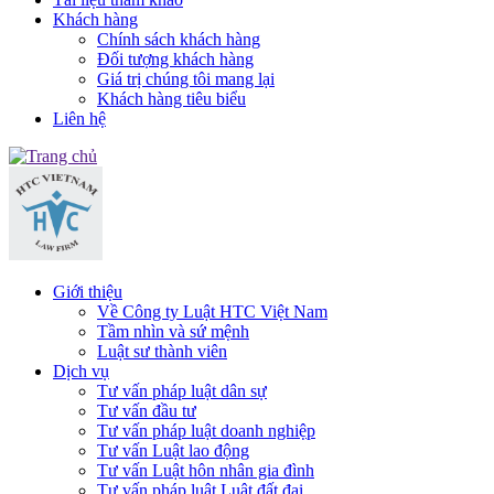
Khách hàng
Chính sách khách hàng
Đối tượng khách hàng
Giá trị chúng tôi mang lại
Khách hàng tiêu biểu
Liên hệ
Giới thiệu
Về Công ty Luật HTC Việt Nam
Tầm nhìn và sứ mệnh
Luật sư thành viên
Dịch vụ
Tư vấn pháp luật dân sự
Tư vấn đầu tư
Tư vấn pháp luật doanh nghiệp
Tư vấn Luật lao động
Tư vấn Luật hôn nhân gia đình
Tư vấn pháp luật Luật đất đai