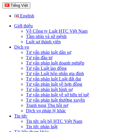
Tiếng Việt
English
Giới thiệu
Về Công ty Luật HTC Việt Nam
Tầm nhìn và sứ mệnh
Luật sư thành viên
Dịch vụ
Tư vấn pháp luật dân sự
Tư vấn đầu tư
Tư vấn pháp luật doanh nghiệp
Tư vấn Luật lao động
Tư vấn Luật hôn nhân gia đình
Tư vấn pháp luật Luật đất đai
Tư vấn pháp luật về hợp đồng
Tư vấn pháp luật hình sự
Tư vấn pháp luật về sở hữu trí tuệ
Tư vấn pháp luật thường xuyên
Tranh tụng Thu hồi nợ
Dịch vụ pháp lý khác
Tin tức
Tin tức nội bộ HTC Việt Nam
Tin tức pháp luật
Tài liệu tham khảo