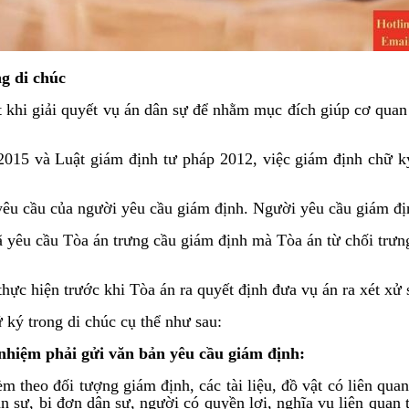
g di chúc
iết khi giải quyết vụ án dân sự để nhằm mục đích giúp cơ qua
 2015 và Luật giám định tư pháp 2012, việc giám định chữ ký
 yêu cầu của người yêu cầu giám định. Người yêu cầu giám đị
đã yêu cầu Tòa án trưng cầu giám định mà Tòa án từ chối trưn
hực hiện trước khi Tòa án ra quyết định đưa vụ án ra xét xử 
ữ ký trong di chúc cụ thể như sau:
 nhiệm phải gửi văn bản yêu cầu giám định:
m theo đối tượng giám định, các tài liệu, đồ vật có liên qua
n sự, bị đơn dân sự, người có quyền lợi, nghĩa vụ liên quan 