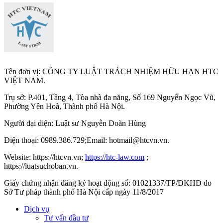
Tên đơn vị: CÔNG TY LUẬT TRÁCH NHIỆM HỮU HẠN HTC
VIỆT NAM.
Trụ sở: P.401, Tầng 4, Tòa nhà đa năng, Số 169 Nguyễn Ngọc Vũ,
Phường Yên Hoà, Thành phố Hà Nộ
i.
Người đại diện: Luật sư Nguyễn Doãn Hùng
Điện thoại: 0989.386.729;Email: hotmail@htcvn.vn.
Website: https://htcvn.vn;
https://htc-law.com
;
https://luatsuchoban.vn.
Giấy chứng nhận đăng ký hoạt động số: 01021337/TP/ĐKHĐ do
Sở Tư pháp thành phố Hà Nội cấp ngày 11/8/2017
Dịch vụ
Tư vấn đầu tư