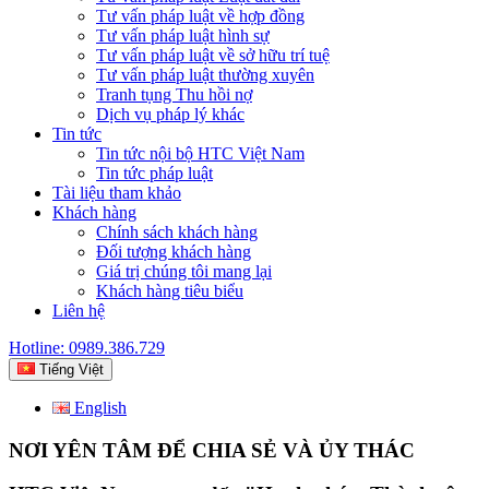
Tư vấn pháp luật về hợp đồng
Tư vấn pháp luật hình sự
Tư vấn pháp luật về sở hữu trí tuệ
Tư vấn pháp luật thường xuyên
Tranh tụng Thu hồi nợ
Dịch vụ pháp lý khác
Tin tức
Tin tức nội bộ HTC Việt Nam
Tin tức pháp luật
Tài liệu tham khảo
Khách hàng
Chính sách khách hàng
Đối tượng khách hàng
Giá trị chúng tôi mang lại
Khách hàng tiêu biểu
Liên hệ
Hotline: 0989.386.729
Tiếng Việt
English
NƠI YÊN TÂM ĐỂ CHIA SẺ VÀ ỦY THÁC