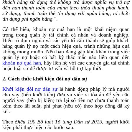
khách hàng sử dụng thẻ không trả được nghĩa vụ trả nợ
đến hạn thanh toán của mình theo thỏa thuận phát hành,
sử dụng, thanh toán thẻ tín dụng với ngân hàng, tổ chức
tín dụng phi ngân hàng."
.
Có thể hiểu, khoản nợ quá hạn là một khái niệm quan
trọng trong quản lý tài chính cá nhân và doanh nghiệp.
Hiểu rõ định nghĩa và các yếu tố cấu thành sẽ giúp khách
hàng quản lý nợ một cách hiệu quả, tránh những hậu quả
không mong muốn. Nếu bạn đang gặp khó khăn trong việc
quản lý nợ hoặc có bất kỳ thắc mắc nào liên quan đến
khoản nợ quá hạn
, hãy liên hệ với các chuyên gia tài chính
hoặc luật sư để được tư vấn và hỗ trợ kịp thời.
2. Cách thức khởi kiện đòi nợ dân sự
Khởi kiện đòi nợ dân sự
là hành động pháp lý mà người
cho vay (bên khởi kiện) đưa vụ việc ra tòa án để yêu cầu
người vay (bên bị kiện) trả lại số tiền nợ chưa thanh toán
kèm theo lãi suất, phí phạt (nếu có) theo hợp đồng đã ký
kết.
Theo
Điều 190 Bộ luật Tố tụng Dân sự 2015
, người khởi
kiện phải thực hiện các bước sau: