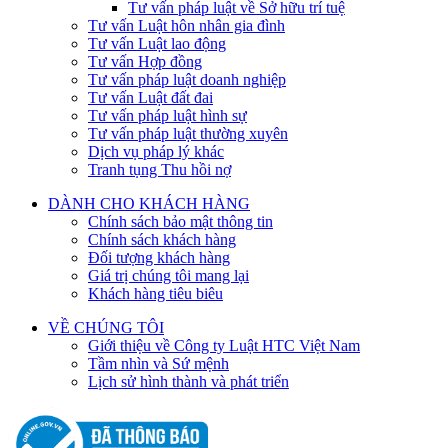
Tư vấn pháp luật về Sở hữu trí tuệ
Tư vấn Luật hôn nhân gia đình
Tư vấn Luật lao động
Tư vấn Hợp đồng
Tư vấn pháp luật doanh nghiệp
Tư vấn Luật đất đai
Tư vấn pháp luật hình sự
Tư vấn pháp luật thường xuyên
Dịch vụ pháp lý khác
Tranh tụng Thu hồi nợ
DÀNH CHO KHÁCH HÀNG
Chính sách bảo mật thông tin
Chính sách khách hàng
Đối tượng khách hàng
Giá trị chúng tôi mang lại
Khách hàng tiêu biêu
VỀ CHÚNG TÔI
Giới thiệu về Công ty Luật HTC Việt Nam
Tầm nhìn và Sứ mệnh
Lịch sử hình thành và phát triển