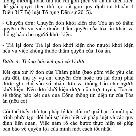
thông thường hoặc thủ tục rút gọn (nếu vụ án đủ điều kiện
để giải quyết theo thủ tục rút gọn quy định tại khoản 1
Điều 317 Bộ luật Tố tụng Dân sự 2015).
- Chuyển đơn: Chuyển đơn khởi kiện cho Tòa án có thẩm
quyền nếu vụ việc thuộc thẩm quyền của tòa án khác và
thông báo cho người khởi kiện.
- Trả lại đơn: Trả lại đơn khởi kiện cho người khởi kiện
nếu vụ việc không thuộc thẩm quyền của Tòa án.
Bước 4: Thông báo kết quả xử lý đơn
Kết quả xử lý đơn của Thẩm phán (bao gồm việc yêu cầu
sửa đổi, thụ lý vụ án, chuyển đơn hoặc trả lại đơn) phải
được ghi chú vào sổ nhận đơn và thông báo cho người
khởi kiện. Nếu đơn khởi kiện được nộp trực tuyến, Tòa án
sẽ thông báo kết quả qua Cổng thông tin điện tử của Tòa
án (nếu có).
Cói thể thấy, thủ tục pháp lý khi đòi nợ quá hạn là một quá
trình phức tạp, đòi hỏi sự hiểu biết về pháp luật và các quy
định liên quan. Việc nắm rõ các bước thực hiện sẽ giúp
bạn bảo vệ quyền lợi của mình một cách tốt nhất.