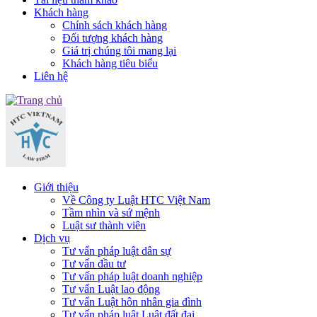
Khách hàng
Chính sách khách hàng
Đối tượng khách hàng
Giá trị chúng tôi mang lại
Khách hàng tiêu biểu
Liên hệ
Giới thiệu
Về Công ty Luật HTC Việt Nam
Tầm nhìn và sứ mệnh
Luật sư thành viên
Dịch vụ
Tư vấn pháp luật dân sự
Tư vấn đầu tư
Tư vấn pháp luật doanh nghiệp
Tư vấn Luật lao động
Tư vấn Luật hôn nhân gia đình
Tư vấn pháp luật Luật đất đai