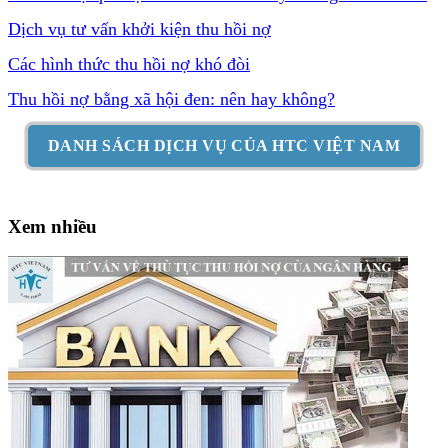
Dịch vụ tư vấn khởi kiện thu hồi nợ
Các hình thức thu hồi nợ khó đòi
Thu hồi nợ bằng xã hội đen: nên hay không?
DANH SÁCH DỊCH VỤ CỦA HTC VIỆT NAM
Xem nhiều