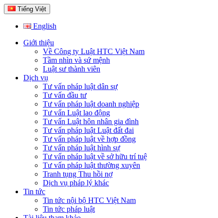
Tiếng Việt
English
Giới thiệu
Về Công ty Luật HTC Việt Nam
Tầm nhìn và sứ mệnh
Luật sư thành viên
Dịch vụ
Tư vấn pháp luật dân sự
Tư vấn đầu tư
Tư vấn pháp luật doanh nghiệp
Tư vấn Luật lao động
Tư vấn Luật hôn nhân gia đình
Tư vấn pháp luật Luật đất đai
Tư vấn pháp luật về hợp đồng
Tư vấn pháp luật hình sự
Tư vấn pháp luật về sở hữu trí tuệ
Tư vấn pháp luật thường xuyên
Tranh tụng Thu hồi nợ
Dịch vụ pháp lý khác
Tin tức
Tin tức nội bộ HTC Việt Nam
Tin tức pháp luật
Tài liệu tham khảo