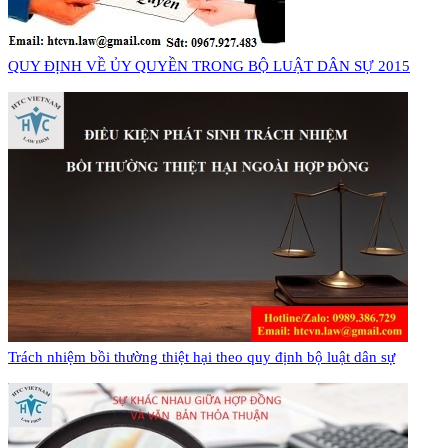
QUY ĐỊNH VỀ ỦY QUYỀN TRONG BỘ LUẬT DÂN SỰ 2015
Trách nhiệm bồi thường thiệt hại theo quy định bộ luật dân sự