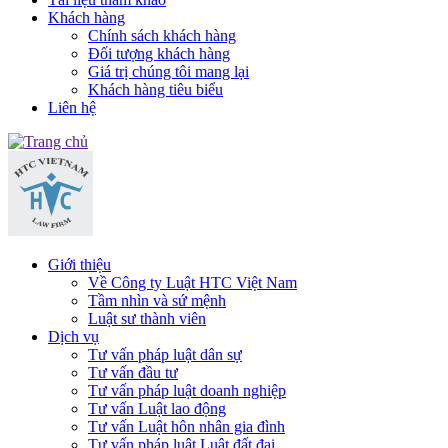
Khách hàng
Chính sách khách hàng
Đối tượng khách hàng
Giá trị chúng tôi mang lại
Khách hàng tiêu biểu
Liên hệ
Giới thiệu
Về Công ty Luật HTC Việt Nam
Tầm nhìn và sứ mệnh
Luật sư thành viên
Dịch vụ
Tư vấn pháp luật dân sự
Tư vấn đầu tư
Tư vấn pháp luật doanh nghiệp
Tư vấn Luật lao động
Tư vấn Luật hôn nhân gia đình
Tư vấn pháp luật Luật đất đai