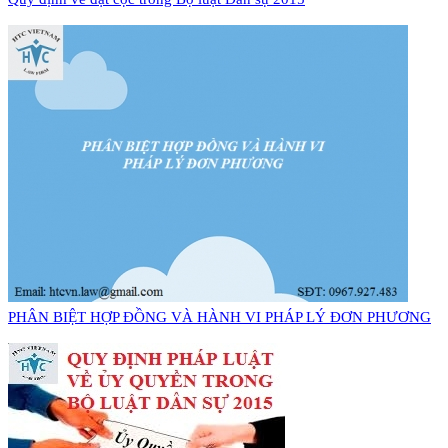
PHÂN BIỆT HỢP ĐỒNG VÀ HÀNH VI PHÁP LÝ ĐƠN PHƯƠNG