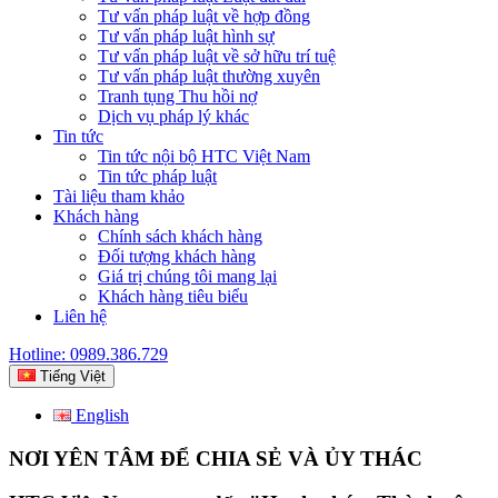
Tư vấn pháp luật về hợp đồng
Tư vấn pháp luật hình sự
Tư vấn pháp luật về sở hữu trí tuệ
Tư vấn pháp luật thường xuyên
Tranh tụng Thu hồi nợ
Dịch vụ pháp lý khác
Tin tức
Tin tức nội bộ HTC Việt Nam
Tin tức pháp luật
Tài liệu tham khảo
Khách hàng
Chính sách khách hàng
Đối tượng khách hàng
Giá trị chúng tôi mang lại
Khách hàng tiêu biểu
Liên hệ
Hotline: 0989.386.729
Tiếng Việt
English
NƠI YÊN TÂM ĐỂ CHIA SẺ VÀ ỦY THÁC