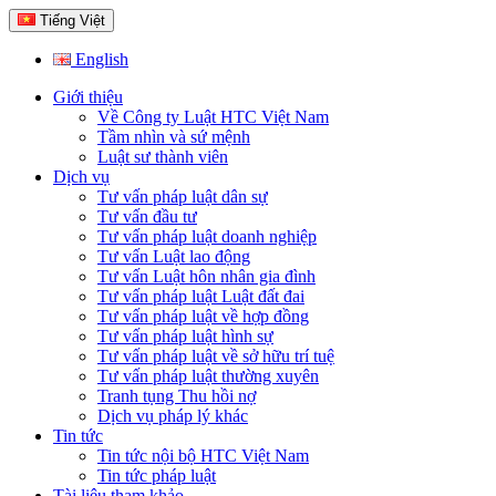
Tiếng Việt
English
Giới thiệu
Về Công ty Luật HTC Việt Nam
Tầm nhìn và sứ mệnh
Luật sư thành viên
Dịch vụ
Tư vấn pháp luật dân sự
Tư vấn đầu tư
Tư vấn pháp luật doanh nghiệp
Tư vấn Luật lao động
Tư vấn Luật hôn nhân gia đình
Tư vấn pháp luật Luật đất đai
Tư vấn pháp luật về hợp đồng
Tư vấn pháp luật hình sự
Tư vấn pháp luật về sở hữu trí tuệ
Tư vấn pháp luật thường xuyên
Tranh tụng Thu hồi nợ
Dịch vụ pháp lý khác
Tin tức
Tin tức nội bộ HTC Việt Nam
Tin tức pháp luật
Tài liệu tham khảo