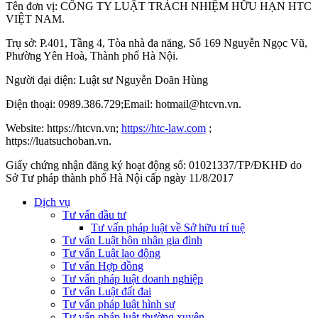
Tên đơn vị: CÔNG TY LUẬT TRÁCH NHIỆM HỮU HẠN HTC
VIỆT NAM.
Trụ sở: P.401, Tầng 4, Tòa nhà đa năng, Số 169 Nguyễn Ngọc Vũ,
Phường Yên Hoà, Thành phố Hà Nộ
i.
Người đại diện: Luật sư Nguyễn Doãn Hùng
Điện thoại: 0989.386.729;Email: hotmail@htcvn.vn.
Website: https://htcvn.vn;
https://htc-law.com
;
https://luatsuchoban.vn.
Giấy chứng nhận đăng ký hoạt động số: 01021337/TP/ĐKHĐ do
Sở Tư pháp thành phố Hà Nội cấp ngày 11/8/2017
Dịch vụ
Tư vấn đầu tư
Tư vấn pháp luật về Sở hữu trí tuệ
Tư vấn Luật hôn nhân gia đình
Tư vấn Luật lao động
Tư vấn Hợp đồng
Tư vấn pháp luật doanh nghiệp
Tư vấn Luật đất đai
Tư vấn pháp luật hình sự
Tư vấn pháp luật thường xuyên