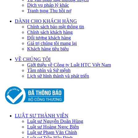
Dịch vụ pháp lý khác
Tranh tụng Thu hồi nợ
DÀNH CHO KHÁCH HÀNG
Chính sách bảo mật thông tin
Chính sách khách hàng
Đối tượng khách hàng
Giá trị chúng tôi mang lại
Khách hàng tiêu biêu
VỀ CHÚNG TÔI
Giới thiệu về Công ty Luật HTC Việt Nam
Tầm nhìn và Sứ mệnh
Lịch sử hình thành và phát triển
LUẬT SƯ THÀNH VIÊN
Luật sư Nguyễn Doãn Hùng
Luật sư Hoàng Ngọc Biên
Luật sư Phạm Văn Chỉnh
Luật sư Trần Hậu Định