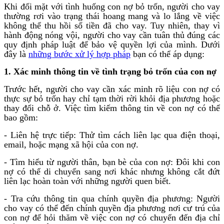
Khi đối mặt với tình huống con nợ bỏ trốn, người cho vay
thường rơi vào trạng thái hoang mang và lo lắng về việc
không thể thu hồi số tiền đã cho vay. Tuy nhiên, thay vì
hành động nóng vội, người cho vay cần tuân thủ đúng các
quy định pháp luật để bảo vệ quyền lợi của mình. Dưới
đây là
những bước xử lý hợp pháp
bạn có thể áp dụng:
1. Xác minh thông tin về tình trạng bỏ trốn của con nợ
Trước hết, người cho vay cần xác minh rõ liệu con nợ có
thực sự bỏ trốn hay chỉ tạm thời rời khỏi địa phương hoặc
thay đổi chỗ ở. Việc tìm kiếm thông tin về con nợ có thể
bao gồm:
- Liên hệ trực tiếp: Thử tìm cách liên lạc qua điện thoại,
email, hoặc mạng xã hội của con nợ.
- Tìm hiểu từ người thân, bạn bè của con nợ: Đôi khi con
nợ có thể di chuyển sang nơi khác nhưng không cắt đứt
liên lạc hoàn toàn với những người quen biết.
- Tra cứu thông tin qua chính quyền địa phương: Người
cho vay có thể đến chính quyền địa phương nơi cư trú của
con nợ để hỏi thăm về việc con nợ có chuyển đến địa chỉ