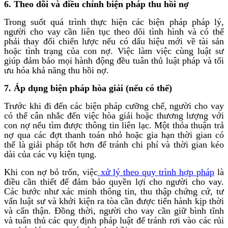
6. Theo dõi và điều chỉnh biện pháp thu hồi nợ
Trong suốt quá trình thực hiện các biện pháp pháp lý,
người cho vay cần liên tục theo dõi tình hình và có thể
phải thay đổi chiến lược nếu có dấu hiệu mới về tài sản
hoặc tình trạng của con nợ. Việc làm việc cùng luật sư
giúp đảm bảo mọi hành động đều tuân thủ luật pháp và tối
ưu hóa khả năng thu hồi nợ.
7. Áp dụng biện pháp hòa giải (nếu có thể)
Trước khi đi đến các biện pháp cưỡng chế, người cho vay
có thể cân nhắc đến việc hòa giải hoặc thương lượng với
con nợ nếu tìm được thông tin liên lạc. Một thỏa thuận trả
nợ qua các đợt thanh toán nhỏ hoặc gia hạn thời gian có
thể là giải pháp tốt hơn để tránh chi phí và thời gian kéo
dài của các vụ kiện tụng.
Khi con nợ bỏ trốn, việc
xử lý theo quy trình hợp pháp
là
điều cần thiết để đảm bảo quyền lợi cho người cho vay.
Các bước như xác minh thông tin, thu thập chứng cứ, tư
vấn luật sư và khởi kiện ra tòa cần được tiến hành kịp thời
và cẩn thận. Đồng thời, người cho vay cần giữ bình tĩnh
và tuân thủ các quy định pháp luật để tránh rơi vào các rủi