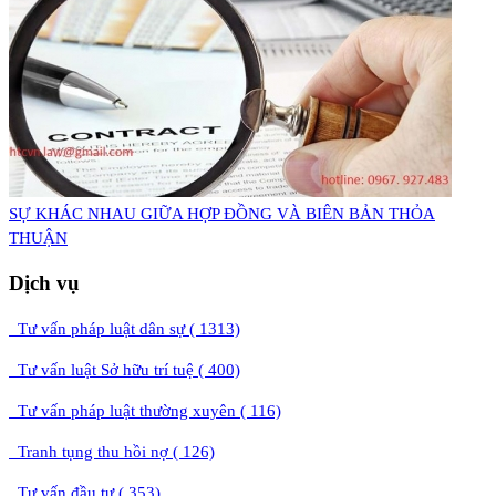
​SỰ KHÁC NHAU GIỮA HỢP ĐỒNG VÀ BIÊN BẢN THỎA
THUẬN
Dịch vụ
Tư vấn pháp luật dân sự ( 1313)
Tư vấn luật Sở hữu trí tuệ ( 400)
Tư vấn pháp luật thường xuyên ( 116)
Tranh tụng thu hồi nợ ( 126)
Tư vấn đầu tư ( 353)