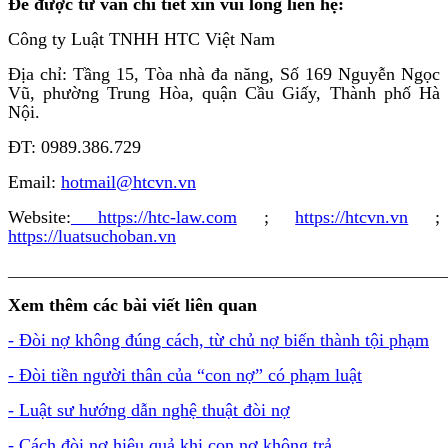
Để được tư vấn chi tiết xin vui lòng liên hệ:
Công ty Luật TNHH HTC Việt Nam
Địa chỉ: Tầng 15, Tòa nhà đa năng, Số 169 Nguyễn Ngọc
Vũ, phường Trung Hòa, quận Cầu Giấy, Thành phố Hà
Nội.
ĐT: 0989.386.729
Email:
hotmail@htcvn.vn
Website:
https://htc-law.com
;
https://htcvn.vn
;
https://luatsuchoban.vn
_______________________________________________________
Xem thêm các bài viết liên quan
- Đòi nợ không đúng cách, từ chủ nợ biến thành tội phạm
- Đòi tiền người thân của “con nợ” có phạm luật
- Luật sư hướng dẫn nghệ thuật đòi nợ
- Cách đòi nợ hiệu quả khi con nợ không trả