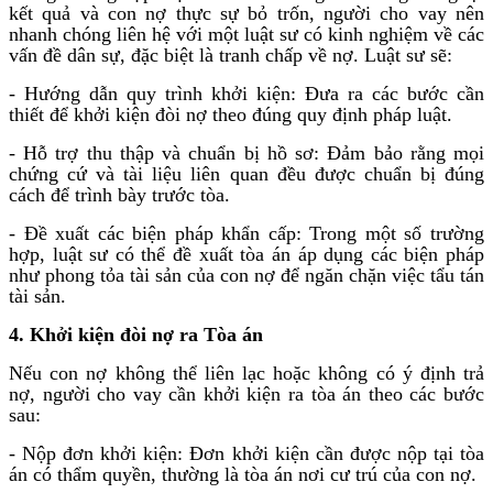
kết quả và con nợ thực sự bỏ trốn, người cho vay nên
nhanh chóng liên hệ với một luật sư có kinh nghiệm về các
vấn đề dân sự, đặc biệt là tranh chấp về nợ. Luật sư sẽ:
- Hướng dẫn quy trình khởi kiện: Đưa ra các bước cần
thiết để khởi kiện đòi nợ theo đúng quy định pháp luật.
- Hỗ trợ thu thập và chuẩn bị hồ sơ: Đảm bảo rằng mọi
chứng cứ và tài liệu liên quan đều được chuẩn bị đúng
cách để trình bày trước tòa.
- Đề xuất các biện pháp khẩn cấp: Trong một số trường
hợp, luật sư có thể đề xuất tòa án áp dụng các biện pháp
như phong tỏa tài sản của con nợ để ngăn chặn việc tẩu tán
tài sản.
4. Khởi kiện đòi nợ ra Tòa án
Nếu con nợ không thể liên lạc hoặc không có ý định trả
nợ, người cho vay cần khởi kiện ra tòa án theo các bước
sau:
- Nộp đơn khởi kiện: Đơn khởi kiện cần được nộp tại tòa
án có thẩm quyền, thường là tòa án nơi cư trú của con nợ.