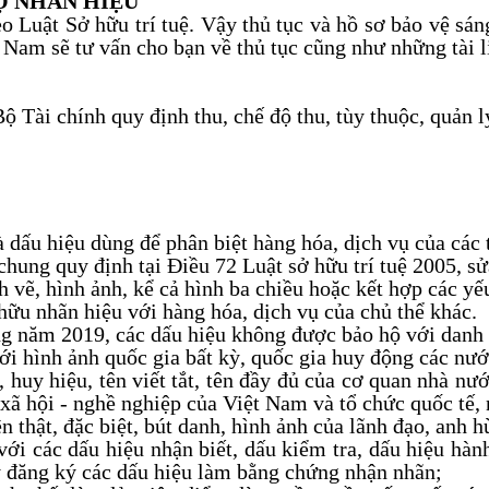
Ộ NHÃN HIỆU
o Luật Sở hữu trí tuệ. Vậy thủ tục và hồ sơ bảo vệ s
Nam sẽ tư vấn cho bạn về thủ tục cũng như những tài li
Tài chính quy định thu, chế độ thu, tùy thuộc, quản lý
à dấu hiệu dùng để phân biệt hàng hóa, dịch vụ của các 
hung quy định tại Điều 72 Luật sở hữu trí tuệ 2005, sử
h vẽ, hình ảnh, kể cả hình ba chiều hoặc kết hợp các yế
hữu nhãn hiệu với hàng hóa, dịch vụ của chủ thể khác.
ung năm 2019, các dấu hiệu không được bảo hộ với danh
ới hình ảnh quốc gia bất kỳ, quốc gia huy động các nướ
huy hiệu, tên viết tắt, tên đầy đủ của cơ quan nhà nước,
ức xã hội - nghề nghiệp của Việt Nam và tổ chức quốc tế
ên thật, đặc biệt, bút danh, hình ảnh của lãnh đạo, anh
với các dấu hiệu nhận biết, dấu kiểm tra, dấu hiệu h
y đăng ký các dấu hiệu làm bằng chứng nhận nhãn;