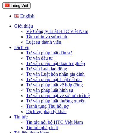
Tiếng Việt
English
Giới thiệu
Về Công ty Luật HTC Việt Nam
Tầm nhìn và sứ mệnh
Luật sư thành viên
Dịch vụ
Tư vấn pháp luật dân sự
Tư vấn đầu tư
Tư vấn pháp luật doanh nghiệp
Tư vấn Luật lao động
Tư vấn Luật hôn nhân gia đình
Tư vấn pháp luật Luật đất đai
Tư vấn pháp luật về hợp đồng
Tư vấn pháp luật hình sự
Tư vấn pháp luật về sở hữu trí tuệ
Tư vấn pháp luật thường xuyên
Tranh tụng Thu hồi nợ
Dịch vụ pháp lý khác
Tin tức
Tin tức nội bộ HTC Việt Nam
Tin tức pháp luật
Tài liệu tham khảo