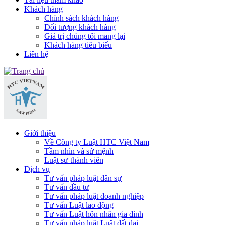
Khách hàng
Chính sách khách hàng
Đối tượng khách hàng
Giá trị chúng tôi mang lại
Khách hàng tiêu biểu
Liên hệ
Giới thiệu
Về Công ty Luật HTC Việt Nam
Tầm nhìn và sứ mệnh
Luật sư thành viên
Dịch vụ
Tư vấn pháp luật dân sự
Tư vấn đầu tư
Tư vấn pháp luật doanh nghiệp
Tư vấn Luật lao động
Tư vấn Luật hôn nhân gia đình
Tư vấn pháp luật Luật đất đai