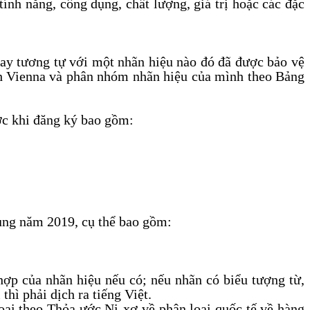
tính năng, công dụng, chất lượng, giá trị hoặc các đặc
 hay tương tự với một nhãn hiệu nào đó đã được bảo vệ
ình Vienna và phân nhóm nhãn hiệu của mình theo Bảng
ước khi đăng ký bao gồm:
sung năm 2019, cụ thể bao gồm:
hợp của nhãn hiệu nếu có; nếu nhãn có biểu tượng từ,
hì phải dịch ra tiếng Việt.
oại theo Thỏa ước Ni-xơ về phân loại quốc tế về hàng