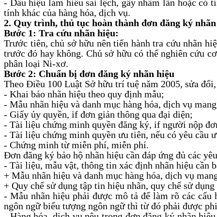
- Dấu hiệu làm hiểu sai lệch, gây nhầm lẫn hoặc có tí
tính khác của hàng hóa, dịch vụ.
2. Quy trình, thủ tục hoàn thành đơn đăng ký nhãn
Bước 1: Tra cứu nhãn hiệu:
Trước tiên, chủ sở hữu nên tiến hành tra cứu nhãn hi
trước đó hay không. Chủ sở hữu có thể nghiên cứu cơ
phân loại Ni-xơ.
Bước 2: Chuẩn bị đơn đăng ký nhãn hiệu
Theo Điều 100 Luật Sở hữu trí tuệ năm 2005, sửa đổi,
- Khai báo nhãn hiệu theo quy định mẫu;
- Mẫu nhãn hiệu và danh mục hàng hóa, dịch vụ mang
- Giấy ủy quyền, if đơn giản thông qua đại diện;
- Tài liệu chứng minh quyền đăng ký, if người nộp đ
- Tài liệu chứng minh quyền ưu tiên, nếu có yêu cầu ư
- Chứng minh từ miễn phí, miễn phí.
Đơn đăng ký bảo hộ nhãn hiệu cần đáp ứng đủ các yêu 
- Tài liệu, mẫu vật, thông tin xác định nhãn hiệu cần
+ Mẫu nhãn hiệu và danh mục hàng hóa, dịch vụ mang
+ Quy chế sử dụng tập tin hiệu nhãn, quy chế sử dụng
- Mẫu nhãn hiệu phải được mô tả để làm rõ các cấu h
ngôn ngữ biểu tượng ngôn ngữ thì từ đó phải được phiê
- Hàng hóa, dịch vụ nêu trong đơn đăng ký nhãn hiệu