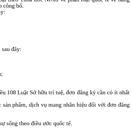
p công bố.
ây:
 sau đây:
u;
ều 108 Luật Sở hữu trí tuệ, đơn đăng ký cần có ít nhất
ục sản phẩm, dịch vụ mang nhãn hiệu đối với đơn đăng
sự sống theo điều ước quốc tế.