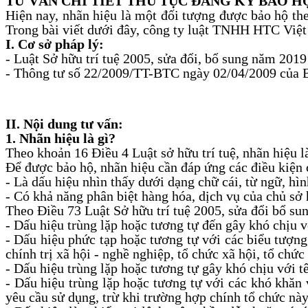
TƯ VẤN CHI TIẾT THỦ TỤC ĐĂNG KÝ BẢO H
Hiện nay, nhãn hiệu là một đối tượng được bảo hộ the
Trong bài viết dưới đây, công ty luật TNHH HTC Việt 
I. Cơ sở pháp lý:
- Luật Sở hữu trí tuệ 2005, sửa đổi, bổ sung năm 2019
- Thông tư số 22/2009/TT-BTC ngày 02/04/2009 của Bộ 
II. Nội dung tư vấn:
1. Nhãn hiệu là gì?
Theo khoản 16 Điều 4 Luật sở hữu trí tuệ, nhãn hiệu l
Để được bảo hộ, nhãn hiệu cần đáp ứng các điều kiện c
- Là dấu hiệu nhìn thấy dưới dạng chữ cái, từ ngữ, hìn
- Có khả năng phân biệt hàng hóa, dịch vụ của chủ sở 
Theo Điều 73 Luật Sở hữu trí tuệ 2005, sửa đổi bổ s
- Dấu hiệu trùng lặp hoặc tương tự đến gây khó chịu v
- Dấu hiệu phức tạp hoặc tương tự với các biểu tượng, 
chính trị xã hội - nghề nghiệp, tổ chức xã hội, tổ ch
- Dấu hiệu trùng lặp hoặc tương tự gây khó chịu với t
- Dấu hiệu trùng lặp hoặc tương tự với các khó khăn 
yêu cầu sử dụng, trừ khi trường hợp chính tổ chức nà