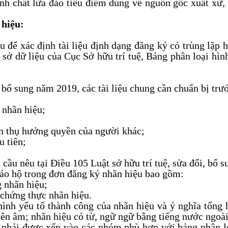
nh chất lừa đảo tiêu điểm dùng về nguồn gốc xuất xứ, 
 hiệu:
ệu để xác định tài liệu định dạng đăng ký có trùng lặp
 sở dữ liệu của Cục Sở hữu trí tuệ, Bảng phân loại h
 bổ sung năm 2019, các tài liệu chung cần chuẩn bị tr
 nhãn hiệu;
ơn thụ hưởng quyền của người khác;
u tiên;
cầu nêu tại Điều 105 Luật sở hữu trí tuệ, sửa đổi, bổ 
 bảo hộ trong đơn đăng ký nhãn hiệu bao gồm:
 nhãn hiệu;
 chứng thực nhãn hiệu.
ình yếu tố thành công của nhãn hiệu và ý nghĩa tổng 
n âm; nhãn hiệu có từ, ngữ ngữ bằng tiếng nước ngoài t
 phải được xếp vào các nhóm phù hợp với bảng phân l