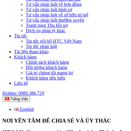
Tư vấn pháp luật về hợp đồng
Tư vấn pháp luật hình sự
Tư vấn pháp luật về sở hữu trí tuệ
Tư vấn pháp luật thường xuyên
Tranh tụng Thu hồi nợ
Dịch vụ pháp lý khác
Tin tức
Tin tức nội bộ HTC Việt Nam
Tin tức pháp luật
Tài liệu tham khảo
Khách hàng
Chính sách khách hàng
Đối tượng khách hàng
Giá trị chúng tôi mang lại
Khách hàng tiêu biểu
Liên hệ
Hotline: 0989.386.729
Tiếng Việt
English
NƠI YÊN TÂM ĐỂ CHIA SẺ VÀ ỦY THÁC