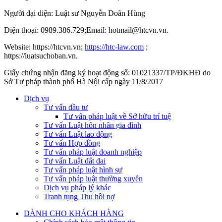
Người đại diện: Luật sư Nguyễn Doãn Hùng
Điện thoại: 0989.386.729;Email: hotmail@htcvn.vn.
Website: https://htcvn.vn;
https://htc-law.com
;
https://luatsuchoban.vn.
Giấy chứng nhận đăng ký hoạt động số: 01021337/TP/ĐKHĐ do
Sở Tư pháp thành phố Hà Nội cấp ngày 11/8/2017
Dịch vụ
Tư vấn đầu tư
Tư vấn pháp luật về Sở hữu trí tuệ
Tư vấn Luật hôn nhân gia đình
Tư vấn Luật lao động
Tư vấn Hợp đồng
Tư vấn pháp luật doanh nghiệp
Tư vấn Luật đất đai
Tư vấn pháp luật hình sự
Tư vấn pháp luật thường xuyên
Dịch vụ pháp lý khác
Tranh tụng Thu hồi nợ
DÀNH CHO KHÁCH HÀNG