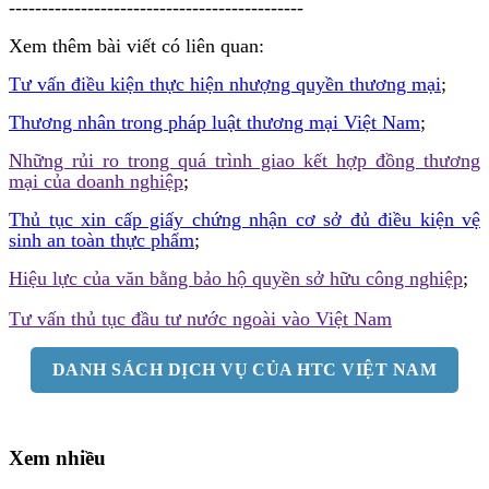
---------------------------------------------
Xem thêm bài viết có liên quan:
Tư vấn điều kiện thực hiện nhượng quyền thương mại
;
Thương nhân trong pháp luật thương mại Việt Nam
;
Những rủi ro trong quá trình giao kết hợp đồng thương
mại của doanh nghiệp
;
Thủ tục xin cấp giấy chứng nhận cơ sở đủ điều kiện vệ
sinh an toàn thực phẩm
;
Hiệu lực của văn bằng bảo hộ quyền sở hữu công nghiệp
;
Tư vấn thủ tục đầu tư nước ngoài vào Việt Nam
DANH SÁCH DỊCH VỤ CỦA HTC VIỆT NAM
Xem nhiều