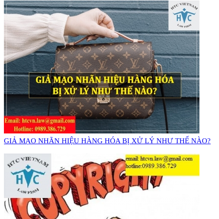
GIẢ MẠO NHÃN HIỆU HÀNG HÓA BỊ XỬ LÝ NHƯ THẾ NÀO?