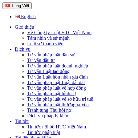
Tiếng Việt
English
Giới thiệu
Về Công ty Luật HTC Việt Nam
Tầm nhìn và sứ mệnh
Luật sư thành viên
Dịch vụ
Tư vấn pháp luật dân sự
Tư vấn đầu tư
Tư vấn pháp luật doanh nghiệp
Tư vấn Luật lao động
Tư vấn Luật hôn nhân gia đình
Tư vấn pháp luật Luật đất đai
Tư vấn pháp luật về hợp đồng
Tư vấn pháp luật hình sự
Tư vấn pháp luật về sở hữu trí tuệ
Tư vấn pháp luật thường xuyên
Tranh tụng Thu hồi nợ
Dịch vụ pháp lý khác
Tin tức
Tin tức nội bộ HTC Việt Nam
Tin tức pháp luật
Tài liệu tham khảo