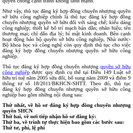
quyền chống cạnh tranh không lành mạnh.
Như vậy, thủ tục đăng ký hợp đồng chuyển nhượng quyền
sở hữu công nghiệp chính là thủ tục đăng ký hợp đồng
chuyển nhượng quyền sở hữu đối với sáng chế; kiểu dáng
công nghiệp; thiết kế bố trí mạch bán dẫn; nhãn hiệu; tên
thương mại; chỉ dẫn địa lý; bí mật kinh doanh. Bên cạnh
hoạt động bảo hộ quyền sở hữu công nghiệp, Nhà nước-
Bộ khoa học và công nghệ còn quy định thủ tục cho việc
đăng ký hợp đồng chuyển nhượng quyền sở hữu công
nghiệp.
Thủ tục đăng ký hợp đồng chuyển nhượng
quyền sở hữu
công nghiệp
được quy định cụ thể tại Điều 149 Luật sở
hữu trí tuệ năm 2005 sửa đổi, bổ sung năm 2009 và điểm 9
thông tư số 18/2011/BKHCN-SHTT. Theo đó, thủ tục
đăng ký hợp đồng chuyển nhượng quyền sở hữu công
nghiệp bao gồm những nội dung sau:
Thứ nhất, về hồ sơ đăng ký hợp đồng chuyển nhượng
quyền SHCN
Thứ hai, về nơi tiếp nhận hồ sơ đăng ký:
Thứ ba, về trình tự thực hiện bao gồm các bước sau:
Thứ tư, phí, lệ phí