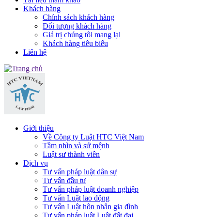
Khách hàng
Chính sách khách hàng
Đối tượng khách hàng
Giá trị chúng tôi mang lại
Khách hàng tiêu biểu
Liên hệ
Giới thiệu
Về Công ty Luật HTC Việt Nam
Tầm nhìn và sứ mệnh
Luật sư thành viên
Dịch vụ
Tư vấn pháp luật dân sự
Tư vấn đầu tư
Tư vấn pháp luật doanh nghiệp
Tư vấn Luật lao động
Tư vấn Luật hôn nhân gia đình
Tư vấn pháp luật Luật đất đai