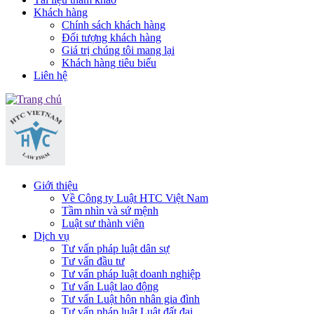
Khách hàng
Chính sách khách hàng
Đối tượng khách hàng
Giá trị chúng tôi mang lại
Khách hàng tiêu biểu
Liên hệ
Giới thiệu
Về Công ty Luật HTC Việt Nam
Tầm nhìn và sứ mệnh
Luật sư thành viên
Dịch vụ
Tư vấn pháp luật dân sự
Tư vấn đầu tư
Tư vấn pháp luật doanh nghiệp
Tư vấn Luật lao động
Tư vấn Luật hôn nhân gia đình
Tư vấn pháp luật Luật đất đai