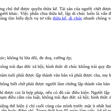
ng chủ thể được quyền thừa kế. Tài sản của người chết được 
người khác. Việc phân chia thừa kế, lập di chúc luôn là vấn
cùng tìm hiểu dịch vụ tư vấn
thừa kế, di chúc
nhanh chóng v
úc; không bị lừa dối, đe doạ, cưỡng ép;
ng trái đạo đức xã hội; hình thức di chúc không trái quy địn
tám tuổi phải được lập thành văn bản và phải được cha, mẹ h
 không biết chữ phải được người làm chứng lập thành văn bản
ỉ được coi là hợp pháp, nếu có đủ các điều kiện: Người lập d
ạm điều cấm của luật, không trái đạo đức xã hội; hình thức d
iệng thể hiện ý chí cuối cùng của mình trước mặt ít nhất ha
 tên hoặc điểm chỉ. Trong thời hạn 05 ngày làm việc, kể từ n