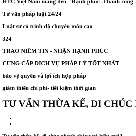
HTC Việt Nam mang đến "Hạnh phúc -Thành công -
Tư vấn pháp luật 24/24
Luật sư có trình độ chuyên môn cao
324
TRAO NIỀM TIN - NHẬN HẠNH PHÚC
CUNG CẤP DỊCH VỤ PHÁP LÝ TỐT NHẤT
bảo vệ quyền và lợi ích hợp pháp
giảm thiếu chi phí- tiết kiệm thời gian
TƯ VẤN THỪA KẾ, DI CHÚC
Tư vấn thừa kế, di chúc nhanh chóng và hiệu quả?