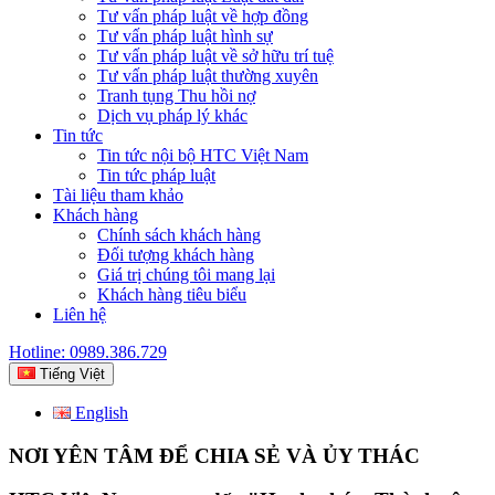
Tư vấn pháp luật về hợp đồng
Tư vấn pháp luật hình sự
Tư vấn pháp luật về sở hữu trí tuệ
Tư vấn pháp luật thường xuyên
Tranh tụng Thu hồi nợ
Dịch vụ pháp lý khác
Tin tức
Tin tức nội bộ HTC Việt Nam
Tin tức pháp luật
Tài liệu tham khảo
Khách hàng
Chính sách khách hàng
Đối tượng khách hàng
Giá trị chúng tôi mang lại
Khách hàng tiêu biểu
Liên hệ
Hotline: 0989.386.729
Tiếng Việt
English
NƠI YÊN TÂM ĐỂ CHIA SẺ VÀ ỦY THÁC