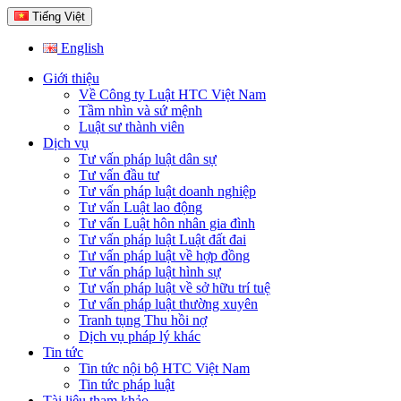
Tiếng Việt
English
Giới thiệu
Về Công ty Luật HTC Việt Nam
Tầm nhìn và sứ mệnh
Luật sư thành viên
Dịch vụ
Tư vấn pháp luật dân sự
Tư vấn đầu tư
Tư vấn pháp luật doanh nghiệp
Tư vấn Luật lao động
Tư vấn Luật hôn nhân gia đình
Tư vấn pháp luật Luật đất đai
Tư vấn pháp luật về hợp đồng
Tư vấn pháp luật hình sự
Tư vấn pháp luật về sở hữu trí tuệ
Tư vấn pháp luật thường xuyên
Tranh tụng Thu hồi nợ
Dịch vụ pháp lý khác
Tin tức
Tin tức nội bộ HTC Việt Nam
Tin tức pháp luật
Tài liệu tham khảo