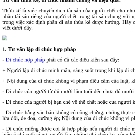
Thừa kế là việc chuyển dịch tài sản của người chết cho nhữ
phần tài sản riêng của người chết trong tài sản chung với 
trong việc xác định phần di sản thừa kế được hưởng. Hãy 
viết dưới đây.
1. Tư vấn lập di chúc hợp pháp
-
Di chúc hợp pháp
phải có đủ các điều kiện sau đây:
+ Người lập di chúc minh mẫn, sáng suốt trong khi lập di ch
+ Nội dung của di chúc không vi phạm điều cấm của luật, khô
- Di chúc của người từ đủ mười lăm tuổi đến chưa đủ mười 
- Di chúc của người bị hạn chế về thể chất hoặc của người
- Di chúc bằng văn bản không có công chứng, chứng thực ch
lừa dối, đe doạ, cưỡng ép; Nội dung của di chúc không vi ph
- Di chúc miệng được coi là hợp pháp nếu người di chúc m
hiện ý chí cuối cùng, người làm chứng ghi chép lại, cùng ký