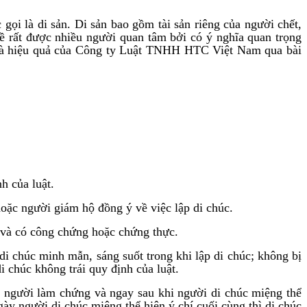
gọi là di sản. Di sản bao gồm tài sản riêng của người chết,
 đề rất được nhiều người quan tâm bởi có ý nghĩa quan trọng
à hiệu quả của Công ty Luật TNHH HTC Việt Nam qua bài
h của luật.
oặc người giám hộ đồng ý về việc lập di chúc.
 và có công chứng hoặc chứng thực.
i chúc minh mẫn, sáng suốt trong khi lập di chúc; không bị
i chúc không trái quy định của luật.
i người làm chứng và ngay sau khi người di chúc miệng thể
gày người di chúc miệng thể hiện ý chí cuối cùng thì di chúc