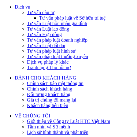
Dịch vụ
Tư vấn đầu tư
Tư vấn pháp luật về Sở hữu trí tuệ
Tư vấn Luật hôn nhân gia đình
Tư vấn Luật lao động
Tư vấn Hợp đồng
Tư vấn pháp luật doanh nghiệp
Tư vấn Luật đất đai
Tư vấn pháp luật hình sự
Tư vấn pháp luật thường xuyên
Dịch vụ pháp lý khác
Tranh tụng Thu hồi nợ
DÀNH CHO KHÁCH HÀNG
Chính sách bảo mật thông tin
Chính sách khách hàng
Đối tượng khách hàng
Giá trị chúng tôi mang lại
Khách hàng tiêu biêu
VỀ CHÚNG TÔI
Giới thiệu về Công ty Luật HTC Việt Nam
Tầm nhìn và Sứ mệnh
Lịch sử hình thành và phát triển