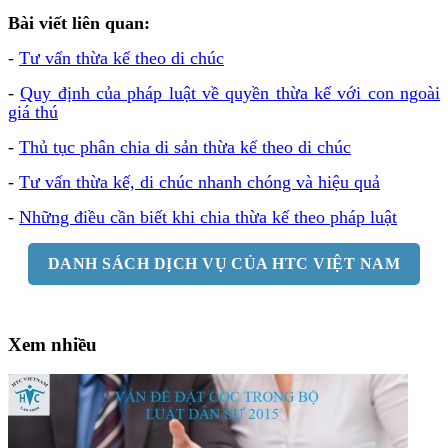
Bài viết liên quan:
-
Tư vấn thừa kế theo di chúc
-
Quy định của pháp luật về quyền thừa kế với con ngoài
giá thú
-
Thủ tục phân chia di sản thừa kế theo di chúc
-
Tư vấn thừa kế, di chúc nhanh chóng và hiệu quả
-
Những điều cần biết khi chia thừa kế theo pháp luật
DANH SÁCH DỊCH VỤ CỦA HTC VIỆT NAM
Xem nhiều