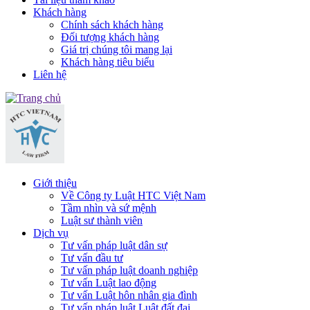
Khách hàng
Chính sách khách hàng
Đối tượng khách hàng
Giá trị chúng tôi mang lại
Khách hàng tiêu biểu
Liên hệ
Giới thiệu
Về Công ty Luật HTC Việt Nam
Tầm nhìn và sứ mệnh
Luật sư thành viên
Dịch vụ
Tư vấn pháp luật dân sự
Tư vấn đầu tư
Tư vấn pháp luật doanh nghiệp
Tư vấn Luật lao động
Tư vấn Luật hôn nhân gia đình
Tư vấn pháp luật Luật đất đai