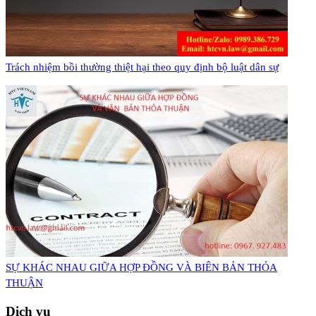
Trách nhiệm bồi thường thiệt hại theo quy định bộ luật dân sự
​SỰ KHÁC NHAU GIỮA HỢP ĐỒNG VÀ BIÊN BẢN THỎA
THUẬN
Dịch vụ