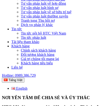
Tư vấn pháp luật về hợp đồng
Tư vấn pháp luật hình sự
Tư vấn pháp luật về sở hữu trí tuệ
Tư vấn pháp luật thường xuyên
Tranh tụng Thu hồi nợ
Dịch vụ pháp lý khác
Tin tức
Tin tức nội bộ HTC Việt Nam
Tin tức pháp luật
Tài liệu tham khảo
Khách hàng
Chính sách khách hàng
Đối tượng khách hàng
Giá trị chúng tôi mang lại
Khách hàng tiêu biểu
Liên hệ
Hotline: 0989.386.729
Tiếng Việt
English
NƠI YÊN TÂM ĐỂ CHIA SẺ VÀ ỦY THÁC