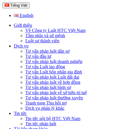
Tiếng Việt
English
Giới thiệu
Về Công ty Luật HTC Việt Nam
Tầm nhìn và sứ mệnh
Luật sư thành viên
Dịch vụ
Tư vấn pháp luật dân sự
Tư vấn đầu tư
Tư vấn pháp luật doanh nghiệp
Tư vấn Luật lao động
Tư vấn Luật hôn nhân gia đình
Tư vấn pháp luật Luật đất đai
Tư vấn pháp luật về hợp đồng
Tư vấn pháp luật hình sự
Tư vấn pháp luật về sở hữu trí tuệ
Tư vấn pháp luật thường xuyên
Tranh tụng Thu hồi nợ
Dịch vụ pháp lý khác
Tin tức
Tin tức nội bộ HTC Việt Nam
Tin tức pháp luật
Tài liệu tham khảo