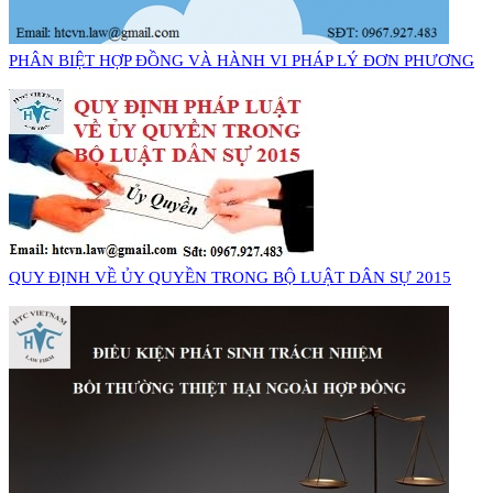
PHÂN BIỆT HỢP ĐỒNG VÀ HÀNH VI PHÁP LÝ ĐƠN PHƯƠNG
QUY ĐỊNH VỀ ỦY QUYỀN TRONG BỘ LUẬT DÂN SỰ 2015