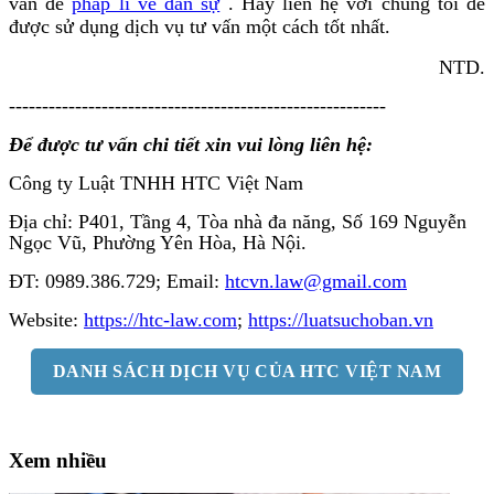
vấn đề
pháp lí về dân sự
. Hãy liên hệ với chúng tôi để
được sử dụng dịch vụ tư vấn một cách tốt nhất.
NTD.
---------------------------------------------------------
Để được tư vấn chi tiết xin vui lòng liên hệ:
Công ty Luật TNHH HTC Việt Nam
Địa chỉ: P401, Tầng 4, Tòa nhà đa năng, Số 169 Nguyễn
Ngọc Vũ, Phường Yên Hòa, Hà Nội.
ĐT: 0989.386.729; Email:
htcvn.law@gmail.com
Website:
https://htc-law.com
;
https://luatsuchoban.vn
DANH SÁCH DỊCH VỤ CỦA HTC VIỆT NAM
Xem nhiều