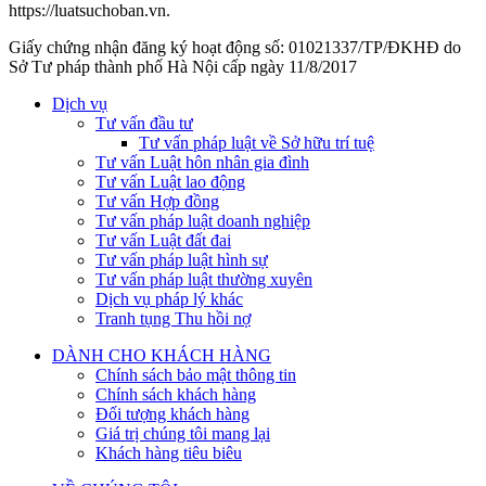
https://luatsuchoban.vn.
Giấy chứng nhận đăng ký hoạt động số: 01021337/TP/ĐKHĐ do
Sở Tư pháp thành phố Hà Nội cấp ngày 11/8/2017
Dịch vụ
Tư vấn đầu tư
Tư vấn pháp luật về Sở hữu trí tuệ
Tư vấn Luật hôn nhân gia đình
Tư vấn Luật lao động
Tư vấn Hợp đồng
Tư vấn pháp luật doanh nghiệp
Tư vấn Luật đất đai
Tư vấn pháp luật hình sự
Tư vấn pháp luật thường xuyên
Dịch vụ pháp lý khác
Tranh tụng Thu hồi nợ
DÀNH CHO KHÁCH HÀNG
Chính sách bảo mật thông tin
Chính sách khách hàng
Đối tượng khách hàng
Giá trị chúng tôi mang lại
Khách hàng tiêu biêu