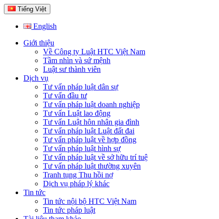
Tiếng Việt
English
Giới thiệu
Về Công ty Luật HTC Việt Nam
Tầm nhìn và sứ mệnh
Luật sư thành viên
Dịch vụ
Tư vấn pháp luật dân sự
Tư vấn đầu tư
Tư vấn pháp luật doanh nghiệp
Tư vấn Luật lao động
Tư vấn Luật hôn nhân gia đình
Tư vấn pháp luật Luật đất đai
Tư vấn pháp luật về hợp đồng
Tư vấn pháp luật hình sự
Tư vấn pháp luật về sở hữu trí tuệ
Tư vấn pháp luật thường xuyên
Tranh tụng Thu hồi nợ
Dịch vụ pháp lý khác
Tin tức
Tin tức nội bộ HTC Việt Nam
Tin tức pháp luật
Tài liệu tham khảo