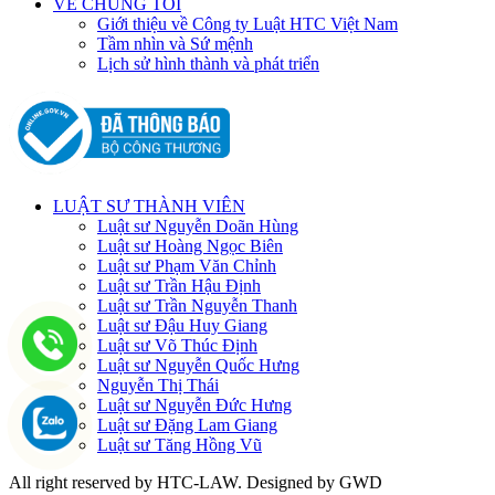
VỀ CHÚNG TÔI
Giới thiệu về Công ty Luật HTC Việt Nam
Tầm nhìn và Sứ mệnh
Lịch sử hình thành và phát triển
LUẬT SƯ THÀNH VIÊN
Luật sư Nguyễn Doãn Hùng
Luật sư Hoàng Ngọc Biên
Luật sư Phạm Văn Chỉnh
Luật sư Trần Hậu Định
Luật sư Trần Nguyễn Thanh
Luật sư Đậu Huy Giang
Luật sư Võ Thúc Định
Luật sư Nguyễn Quốc Hưng
Nguyễn Thị Thái
Luật sư Nguyễn Đức Hưng
Luật sư Đặng Lam Giang
Luật sư Tăng Hồng Vũ
All right reserved by HTC-LAW. Designed by GWD