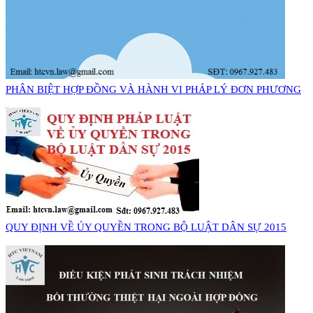
PHÂN BIỆT HỢP ĐỒNG VÀ HÀNH VI PHÁP LÝ ĐƠN PHƯƠNG
QUY ĐỊNH VỀ ỦY QUYỀN TRONG BỘ LUẬT DÂN SỰ 2015