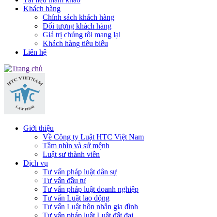
Khách hàng
Chính sách khách hàng
Đối tượng khách hàng
Giá trị chúng tôi mang lại
Khách hàng tiêu biểu
Liên hệ
Giới thiệu
Về Công ty Luật HTC Việt Nam
Tầm nhìn và sứ mệnh
Luật sư thành viên
Dịch vụ
Tư vấn pháp luật dân sự
Tư vấn đầu tư
Tư vấn pháp luật doanh nghiệp
Tư vấn Luật lao động
Tư vấn Luật hôn nhân gia đình
Tư vấn pháp luật Luật đất đai