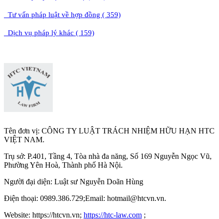
Tư vấn pháp luật về hợp đồng ( 359)
Dịch vụ pháp lý khác ( 159)
Tên đơn vị: CÔNG TY LUẬT TRÁCH NHIỆM HỮU HẠN HTC
VIỆT NAM.
Trụ sở: P.401, Tầng 4, Tòa nhà đa năng, Số 169 Nguyễn Ngọc Vũ,
Phường Yên Hoà, Thành phố Hà Nộ
i.
Người đại diện: Luật sư Nguyễn Doãn Hùng
Điện thoại: 0989.386.729;Email: hotmail@htcvn.vn.
Website: https://htcvn.vn;
https://htc-law.com
;