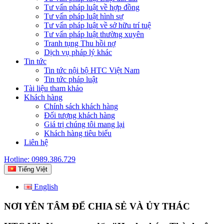
Tư vấn pháp luật về hợp đồng
Tư vấn pháp luật hình sự
Tư vấn pháp luật về sở hữu trí tuệ
Tư vấn pháp luật thường xuyên
Tranh tụng Thu hồi nợ
Dịch vụ pháp lý khác
Tin tức
Tin tức nội bộ HTC Việt Nam
Tin tức pháp luật
Tài liệu tham khảo
Khách hàng
Chính sách khách hàng
Đối tượng khách hàng
Giá trị chúng tôi mang lại
Khách hàng tiêu biểu
Liên hệ
Hotline: 0989.386.729
Tiếng Việt
English
NƠI YÊN TÂM ĐỂ CHIA SẺ VÀ ỦY THÁC