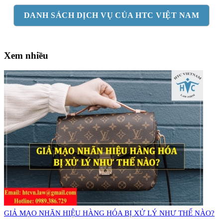
DANH SÁCH DỊCH VỤ CỦA HTC VIỆT NAM
Xem nhiều
GIẢ MẠO NHÃN HIỆU HÀNG HÓA BỊ XỬ LÝ NHƯ THẾ NÀO?