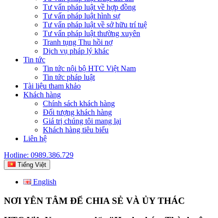
Tư vấn pháp luật về hợp đồng
Tư vấn pháp luật hình sự
Tư vấn pháp luật về sở hữu trí tuệ
Tư vấn pháp luật thường xuyên
Tranh tụng Thu hồi nợ
Dịch vụ pháp lý khác
Tin tức
Tin tức nội bộ HTC Việt Nam
Tin tức pháp luật
Tài liệu tham khảo
Khách hàng
Chính sách khách hàng
Đối tượng khách hàng
Giá trị chúng tôi mang lại
Khách hàng tiêu biểu
Liên hệ
Hotline: 0989.386.729
Tiếng Việt
English
NƠI YÊN TÂM ĐỂ CHIA SẺ VÀ ỦY THÁC