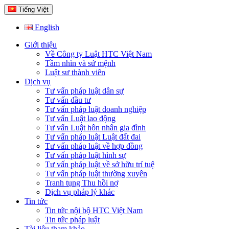
Tiếng Việt
English
Giới thiệu
Về Công ty Luật HTC Việt Nam
Tầm nhìn và sứ mệnh
Luật sư thành viên
Dịch vụ
Tư vấn pháp luật dân sự
Tư vấn đầu tư
Tư vấn pháp luật doanh nghiệp
Tư vấn Luật lao động
Tư vấn Luật hôn nhân gia đình
Tư vấn pháp luật Luật đất đai
Tư vấn pháp luật về hợp đồng
Tư vấn pháp luật hình sự
Tư vấn pháp luật về sở hữu trí tuệ
Tư vấn pháp luật thường xuyên
Tranh tụng Thu hồi nợ
Dịch vụ pháp lý khác
Tin tức
Tin tức nội bộ HTC Việt Nam
Tin tức pháp luật
Tài liệu tham khảo