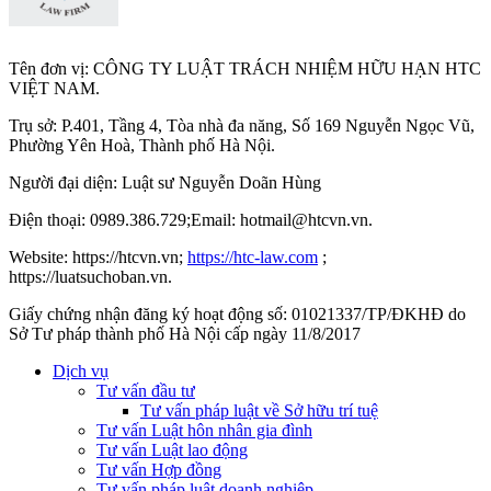
Tên đơn vị: CÔNG TY LUẬT TRÁCH NHIỆM HỮU HẠN HTC
VIỆT NAM.
Trụ sở: P.401, Tầng 4, Tòa nhà đa năng, Số 169 Nguyễn Ngọc Vũ,
Phường Yên Hoà, Thành phố Hà Nộ
i.
Người đại diện: Luật sư Nguyễn Doãn Hùng
Điện thoại: 0989.386.729;Email: hotmail@htcvn.vn.
Website: https://htcvn.vn;
https://htc-law.com
;
https://luatsuchoban.vn.
Giấy chứng nhận đăng ký hoạt động số: 01021337/TP/ĐKHĐ do
Sở Tư pháp thành phố Hà Nội cấp ngày 11/8/2017
Dịch vụ
Tư vấn đầu tư
Tư vấn pháp luật về Sở hữu trí tuệ
Tư vấn Luật hôn nhân gia đình
Tư vấn Luật lao động
Tư vấn Hợp đồng
Tư vấn pháp luật doanh nghiệp