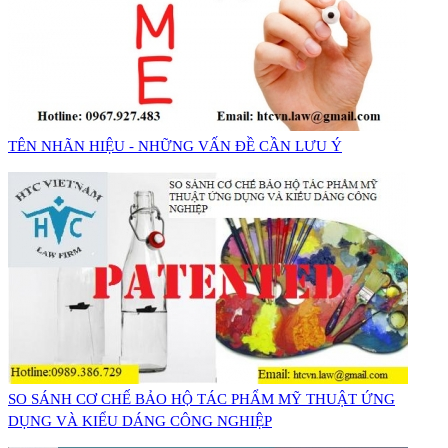
​TÊN NHÃN HIỆU - NHỮNG VẤN ĐỀ CẦN LƯU Ý
SO SÁNH CƠ CHẾ BẢO HỘ TÁC PHẨM MỸ THUẬT ỨNG
DỤNG VÀ KIỂU DÁNG CÔNG NGHIỆP