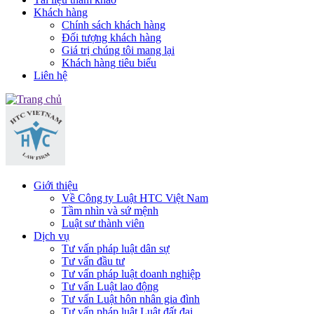
Khách hàng
Chính sách khách hàng
Đối tượng khách hàng
Giá trị chúng tôi mang lại
Khách hàng tiêu biểu
Liên hệ
Giới thiệu
Về Công ty Luật HTC Việt Nam
Tầm nhìn và sứ mệnh
Luật sư thành viên
Dịch vụ
Tư vấn pháp luật dân sự
Tư vấn đầu tư
Tư vấn pháp luật doanh nghiệp
Tư vấn Luật lao động
Tư vấn Luật hôn nhân gia đình
Tư vấn pháp luật Luật đất đai