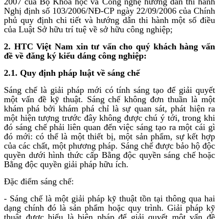
2007 của Bộ Khoa học và Công nghệ hướng dẫn thi hành
Nghị định số 103/2006/NĐ-CP ngày 22/09/2006 của Chính
phủ quy định chi tiết và hướng dẫn thi hành một số điều
của Luật Sở hữu trí tuệ về sở hữu công nghiệp;
2. HTC Việt Nam xin tư vấn cho quý khách hàng vấn
đề về đăng ký kiểu dáng công nghiệp:
2.1. Quy định pháp luật về sáng chế
Sáng chế là giải pháp mới có tính sáng tạo để giải quyết
một vấn đề kỹ thuật. Sáng chế không đơn thuần là một
khám phá bởi khám phá chỉ là sự quan sát, phát hiện ra
một hiện tượng trước đây không được chú ý tới, trong khi
đó sáng chế phải liên quan đến việc sáng tạo ra một cái gì
đó mới: có thể là một thiết bị, một sản phẩm, sự kết hợp
của các chất, một phương pháp. Sáng chế được bảo hộ độc
quyền dưới hình thức cấp Bằng độc quyền sáng chế hoặc
Bằng độc quyền giải pháp hữu ích.
Đặc điểm sáng chế:
- Sáng chế là một giải pháp kỹ thuật tồn tại thông qua hai
dạng chính đó là sản phẩm hoặc quy trình. Giải pháp kỹ
thuật được hiểu là biện pháp để giải quyết một vấn đề