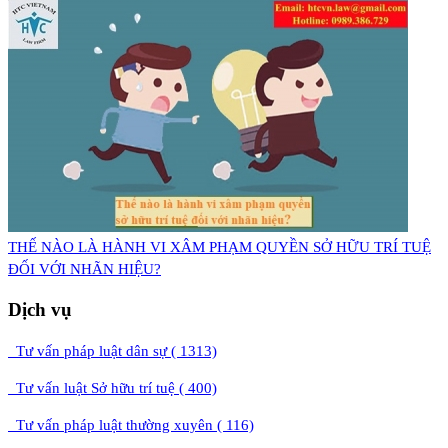
THẾ NÀO LÀ HÀNH VI XÂM PHẠM QUYỀN SỞ HỮU TRÍ TUỆ
ĐỐI VỚI NHÃN HIỆU?
Dịch vụ
Tư vấn pháp luật dân sự ( 1313)
Tư vấn luật Sở hữu trí tuệ ( 400)
Tư vấn pháp luật thường xuyên ( 116)