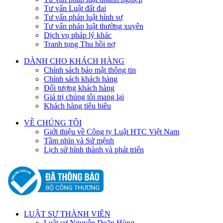
Tư vấn Luật đất đai
Tư vấn pháp luật hình sự
Tư vấn pháp luật thường xuyên
Dịch vụ pháp lý khác
Tranh tụng Thu hồi nợ
DÀNH CHO KHÁCH HÀNG
Chính sách bảo mật thông tin
Chính sách khách hàng
Đối tượng khách hàng
Giá trị chúng tôi mang lại
Khách hàng tiêu biêu
VỀ CHÚNG TÔI
Giới thiệu về Công ty Luật HTC Việt Nam
Tầm nhìn và Sứ mệnh
Lịch sử hình thành và phát triển
LUẬT SƯ THÀNH VIÊN
Luật sư Nguyễn Doãn Hùng