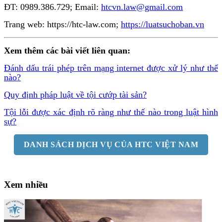
ĐT: 0989.386.729; Email:
htcvn.law@gmail.com
Trang web: https://htc-law.com;
https://luatsuchoban.vn
Xem thêm các bài viết liên quan:
Đánh dấu trái phép trên mạng internet được xử lý như thế
nào?
Quy định pháp luật về tội cướp tài sản?
Tội lỗi được xác định rõ ràng như thế nào trong luật hình
sự?
DANH SÁCH DỊCH VỤ CỦA HTC VIỆT NAM
Xem nhiều