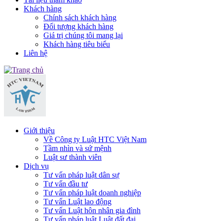
Khách hàng
Chính sách khách hàng
Đối tượng khách hàng
Giá trị chúng tôi mang lại
Khách hàng tiêu biểu
Liên hệ
Giới thiệu
Về Công ty Luật HTC Việt Nam
Tầm nhìn và sứ mệnh
Luật sư thành viên
Dịch vụ
Tư vấn pháp luật dân sự
Tư vấn đầu tư
Tư vấn pháp luật doanh nghiệp
Tư vấn Luật lao động
Tư vấn Luật hôn nhân gia đình
Tư vấn pháp luật Luật đất đai