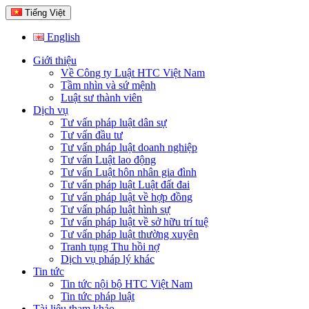
Tiếng Việt
English
Giới thiệu
Về Công ty Luật HTC Việt Nam
Tầm nhìn và sứ mệnh
Luật sư thành viên
Dịch vụ
Tư vấn pháp luật dân sự
Tư vấn đầu tư
Tư vấn pháp luật doanh nghiệp
Tư vấn Luật lao động
Tư vấn Luật hôn nhân gia đình
Tư vấn pháp luật Luật đất đai
Tư vấn pháp luật về hợp đồng
Tư vấn pháp luật hình sự
Tư vấn pháp luật về sở hữu trí tuệ
Tư vấn pháp luật thường xuyên
Tranh tụng Thu hồi nợ
Dịch vụ pháp lý khác
Tin tức
Tin tức nội bộ HTC Việt Nam
Tin tức pháp luật
Tài liệu tham khảo