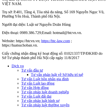
VIỆT NAM.
Trụ sở: P.401, Tầng 4, Tòa nhà đa năng, Số 169 Nguyễn Ngọc Vũ,
Phường Yên Hoà, Thành phố Hà Nộ
i.
Người đại diện: Luật sư Nguyễn Doãn Hùng
Điện thoại: 0989.386.729;Email: hotmail@htcvn.vn.
Website: https://htcvn.vn;
https://htc-law.com
;
https://luatsuchoban.vn.
Giấy chứng nhận đăng ký hoạt động số: 01021337/TP/ĐKHĐ do
Sở Tư pháp thành phố Hà Nội cấp ngày 11/8/2017
Dịch vụ
Tư vấn đầu tư
Tư vấn pháp luật về Sở hữu trí tuệ
Tư vấn Luật hôn nhân gia đình
Tư vấn Luật lao động
Tư vấn Hợp đồng
Tư vấn pháp luật doanh nghiệp
Tư vấn Luật đất đai
Tư vấn pháp luật hình sự
Tư vấn pháp luật thường xuyên