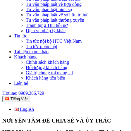
Tư vấn pháp luật về hợp đồng
Tư vấn pháp luật hình sự
Tư vấn pháp luật về sở hữu trí tuệ
Tư vấn pháp luật thường xuyên
Tranh tụng Thu hồi nợ
Dịch vụ pháp lý khác
Tin tức
Tin tức nội bộ HTC Việt Nam
Tin tức pháp luật
Tài liệu tham khảo
Khách hàng
Chính sách khách hàng
Đối tượng khách hàng
Giá trị chúng tôi mang lại
Khách hàng tiêu biểu
Liên hệ
Hotline: 0989.386.729
Tiếng Việt
English
NƠI YÊN TÂM ĐỂ CHIA SẺ VÀ ỦY THÁC