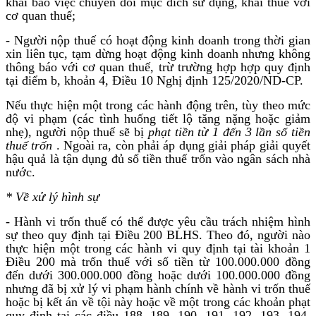
khai báo việc chuyển đổi mục đích sử dụng, khai thuế với
cơ quan thuế;
- Người nộp thuế có hoạt động kinh doanh trong thời gian
xin liên tục, tạm dừng hoạt động kinh doanh nhưng không
thông báo với cơ quan thuế, trừ trường hợp hợp quy định
tại điểm b, khoản 4, Điều 10 Nghị định 125/2020/ND-CP.
Nếu thực hiện một trong các hành động trên, tùy theo mức
độ vi phạm (các tình huống tiết lộ tăng nặng hoặc giảm
nhẹ), người nộp thuế sẽ bị
phạt tiền từ 1 đến 3 lần số tiền
thuế trốn
. Ngoài ra, còn phải áp dụng giải pháp giải quyết
hậu quả là tận dụng đủ số tiền thuế trốn vào ngân sách nhà
nước.
* Về xử lý hình sự
- Hành vi trốn thuế có thể được yêu cầu trách nhiệm hình
sự theo quy định tại Điều 200 BLHS. Theo đó, người nào
thực hiện một trong các hành vi quy định tại tài khoản 1
Điều 200 mà trốn thuế với số tiền từ 100.000.000 đồng
đến dưới 300.000.000 đồng hoặc dưới 100.000.000 đồng
nhưng đã bị xử lý vi phạm hành chính về hành vi trốn thuế
hoặc bị kết án về tội này hoặc về một trong các khoản phạt
quy định tại các điều 188, 189, 190, 191, 192, 193, 194,