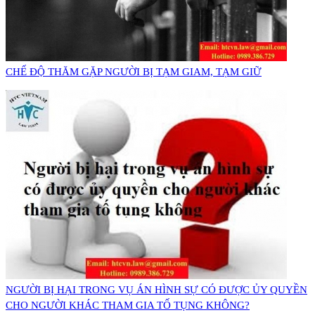
CHẾ ĐỘ THĂM GẶP NGƯỜI BỊ TẠM GIAM, TẠM GIỮ
NGƯỜI BỊ HẠI TRONG VỤ ÁN HÌNH SỰ CÓ ĐƯỢC ỦY QUYỀN
CHO NGƯỜI KHÁC THAM GIA TỐ TỤNG KHÔNG?