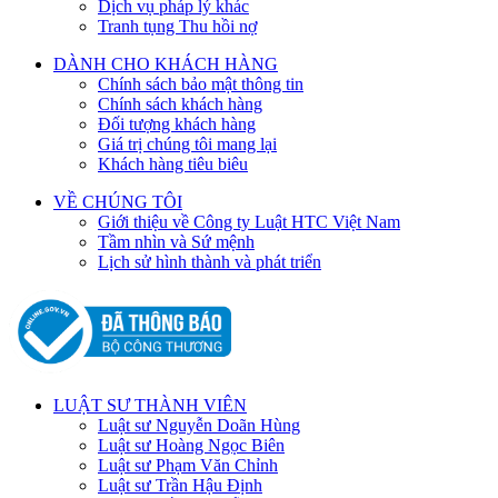
Dịch vụ pháp lý khác
Tranh tụng Thu hồi nợ
DÀNH CHO KHÁCH HÀNG
Chính sách bảo mật thông tin
Chính sách khách hàng
Đối tượng khách hàng
Giá trị chúng tôi mang lại
Khách hàng tiêu biêu
VỀ CHÚNG TÔI
Giới thiệu về Công ty Luật HTC Việt Nam
Tầm nhìn và Sứ mệnh
Lịch sử hình thành và phát triển
LUẬT SƯ THÀNH VIÊN
Luật sư Nguyễn Doãn Hùng
Luật sư Hoàng Ngọc Biên
Luật sư Phạm Văn Chỉnh
Luật sư Trần Hậu Định