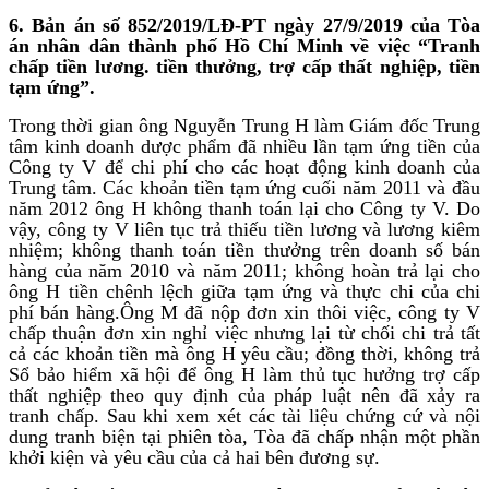
6. Bản án số 852/2019/LĐ-PT ngày 27/9/2019 của Tòa
án nhân dân thành phố Hồ Chí Minh về việc “Tranh
chấp tiền lương. tiền thưởng, trợ cấp thất nghiệp, tiền
tạm ứng”.
Trong thời gian ông Nguyễn Trung H làm Giám đốc Trung
tâm kinh doanh dược phẩm đã nhiều lần tạm ứng tiền của
Công ty V để chi phí cho các hoạt động kinh doanh của
Trung tâm. Các khoản tiền tạm ứng cuối năm 2011 và đầu
năm 2012 ông H không thanh toán lại cho Công ty V. Do
vậy, công ty V liên tục trả thiếu tiền lương và lương kiêm
nhiệm; không thanh toán tiền thưởng trên doanh số bán
hàng của năm 2010 và năm 2011; không hoàn trả lại cho
ông H tiền chênh lệch giữa tạm ứng và thực chi của chi
phí bán hàng.Ông M đã nộp đơn xin thôi việc, công ty V
chấp thuận đơn xin nghỉ việc nhưng lại từ chối chi trả tất
cả các khoản tiền mà ông H yêu cầu; đồng thời, không trả
Sổ bảo hiểm xã hội để ông H làm thủ tục hưởng trợ cấp
thất nghiệp theo quy định của pháp luật nên đã xảy ra
tranh chấp. Sau khi xem xét các tài liệu chứng cứ và nội
dung tranh biện tại phiên tòa, Tòa đã chấp nhận một phần
khởi kiện và yêu cầu của cả hai bên đương sự.