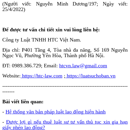
(Người viết: Nguyễn Minh Dương/197; Ngày viết:
25/4/2022)
Để được tư vấn chi tiết xin vui lòng liên hệ:
Công ty Luật TNHH HTC Việt Nam.
Địa chỉ: P401 Tầng 4, Tòa nhà đa năng, Số 169 Nguyễn
Ngọc Vũ, Phường Yên Hòa, Thành phố Hà Nội.
ĐT: 0989.386.729; Email:
htcvn.law@gmail.com
Website:
https://htc-law.com
;
https://luatsuchoban.vn
------------------------------------------------------------------------
-------
Bài viết liên quan:
-
Hệ thống văn bản pháp luật lao động hiện hành
-
Được lợi gì nếu thuê luật sư tư vấn thủ tục xin gia hạn
giấy phép lao động?