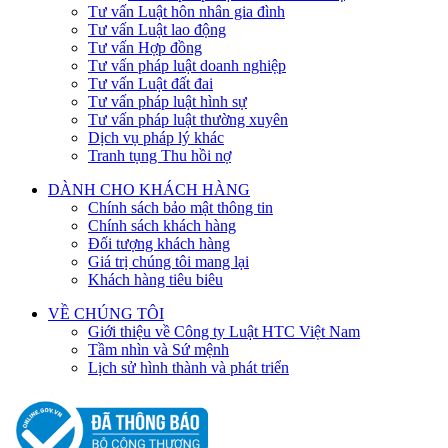
Tư vấn Luật hôn nhân gia đình
Tư vấn Luật lao động
Tư vấn Hợp đồng
Tư vấn pháp luật doanh nghiệp
Tư vấn Luật đất đai
Tư vấn pháp luật hình sự
Tư vấn pháp luật thường xuyên
Dịch vụ pháp lý khác
Tranh tụng Thu hồi nợ
DÀNH CHO KHÁCH HÀNG
Chính sách bảo mật thông tin
Chính sách khách hàng
Đối tượng khách hàng
Giá trị chúng tôi mang lại
Khách hàng tiêu biêu
VỀ CHÚNG TÔI
Giới thiệu về Công ty Luật HTC Việt Nam
Tầm nhìn và Sứ mệnh
Lịch sử hình thành và phát triển