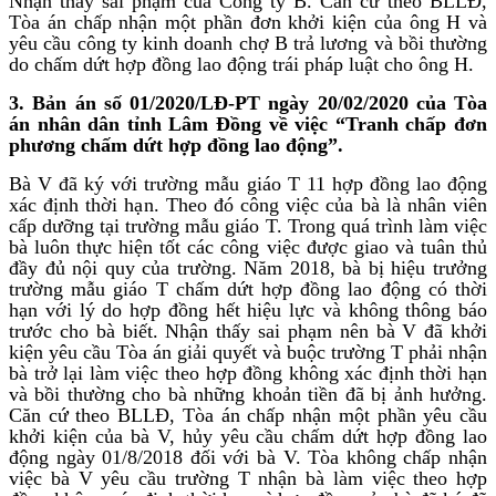
Nhận thấy sai phạm của Công ty B. Căn cứ theo BLLĐ,
Tòa án chấp nhận một phần đơn khởi kiện của ông H và
yêu cầu công ty kinh doanh chợ B trả lương và bồi thường
do chấm dứt hợp đồng lao động trái pháp luật cho ông H.
3. Bản án số 01/2020/LĐ-PT ngày 20/02/2020 của Tòa
án nhân dân tỉnh Lâm Đồng về việc “Tranh chấp đơn
phương chấm dứt hợp đồng lao động”.
Bà V đã ký với trường mẫu giáo T 11 hợp đồng lao động
xác định thời hạn. Theo đó công việc của bà là nhân viên
cấp dưỡng tại trường mẫu giáo T. Trong quá trình làm việc
bà luôn thực hiện tốt các công việc được giao và tuân thủ
đầy đủ nội quy của trường. Năm 2018, bà bị hiệu trưởng
trường mẫu giáo T chấm dứt hợp đồng lao động có thời
hạn với lý do hợp đồng hết hiệu lực và không thông báo
trước cho bà biết. Nhận thấy sai phạm nên bà V đã khởi
kiện yêu cầu Tòa án giải quyết và buộc trường T phải nhận
bà trở lại làm việc theo hợp đồng không xác định thời hạn
và bồi thường cho bà những khoản tiền đã bị ảnh hưởng.
Căn cứ theo BLLĐ, Tòa án chấp nhận một phần yêu cầu
khởi kiện của bà V, hủy yêu cầu chấm dứt hợp đồng lao
động ngày 01/8/2018 đối với bà V. Tòa không chấp nhận
việc bà V yêu cầu trường T nhận bà làm việc theo hợp