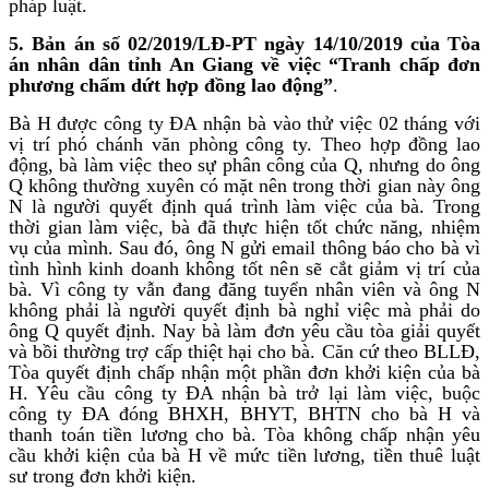
pháp luật.
5. Bản án số 02/2019/LĐ-PT ngày 14/10/2019 của Tòa
án nhân dân tỉnh An Giang về việc “Tranh chấp đơn
phương chấm dứt hợp đồng lao động”
.
Bà H được công ty ĐA nhận bà vào thử việc 02 tháng với
vị trí phó chánh văn phòng công ty. Theo hợp đồng lao
động, bà làm việc theo sự phân công của Q, nhưng do ông
Q không thường xuyên có mặt nên trong thời gian này ông
N là người quyết định quá trình làm việc của bà. Trong
thời gian làm việc, bà đã thực hiện tốt chức năng, nhiệm
vụ của mình. Sau đó, ông N gửi email thông báo cho bà vì
tình hình kinh doanh không tốt nên sẽ cắt giảm vị trí của
bà. Vì công ty vẫn đang đăng tuyển nhân viên và ông N
không phải là người quyết định bà nghỉ việc mà phải do
ông Q quyết định. Nay bà làm đơn yêu cầu tòa giải quyết
và bồi thường trợ cấp thiệt hại cho bà. Căn cứ theo BLLĐ,
Tòa quyết định chấp nhận một phần đơn khởi kiện của bà
H. Yêu cầu công ty ĐA nhận bà trở lại làm việc, buộc
công ty ĐA đóng BHXH, BHYT, BHTN cho bà H và
thanh toán tiền lương cho bà. Tòa không chấp nhận yêu
cầu khởi kiện của bà H về mức tiền lương, tiền thuê luật
sư trong đơn khởi kiện.