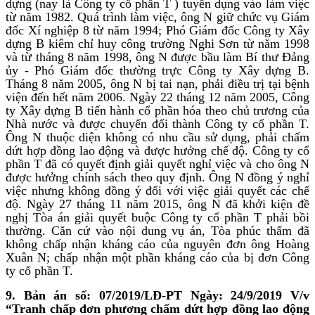
dựng (nay là Công ty cổ phần T ) tuyển dụng vào làm việc
từ năm 1982. Quá trình làm việc, ông N giữ chức vụ Giám
đốc Xí nghiệp 8 từ năm 1994; Phó Giám đốc Công ty Xây
dựng B kiêm chỉ huy công trường Nghi Sơn từ năm 1998
và từ tháng 8 năm 1998, ông N được bầu làm Bí thư Đảng
ủy - Phó Giám đốc thường trực Công ty Xây dựng B.
Tháng 8 năm 2005, ông N bị tai nạn, phải điều trị tại bệnh
viện đến hết năm 2006. Ngày 22 tháng 12 năm 2005, Công
ty Xây dựng B tiến hành cổ phần hóa theo chủ trương của
Nhà nước và được chuyển đổi thành Công ty cổ phần T.
Ông N thuộc diện không có nhu cầu sử dụng, phải chấm
dứt hợp đồng lao động và được hưởng chế độ. Công ty cổ
phần T đã có quyết định giải quyết nghỉ việc và cho ông N
được hưởng chính sách theo quy định. Ông N đồng ý nghỉ
việc nhưng không đồng ý đối với việc giải quyết các chế
độ. Ngày 27 tháng 11 năm 2015, ông N đã khởi kiện đề
nghị Tòa án giải quyết buộc Công ty cổ phần T phải bồi
thường. Căn cứ vào nội dung vụ án, Tòa phúc thẩm đã
không chấp nhận kháng cáo của nguyên đơn ông Hoàng
Xuân N; chấp nhận một phần kháng cáo của bị đơn Công
ty cổ phần T.
9. Bản án số: 07/2019/LĐ-PT Ngày: 24/9/2019 V/v
“Tranh chấp đơn phương chấm dứt hợp đồng lao động