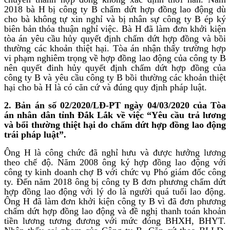
2018 bà H bị công ty B chấm dứt hợp đồng lao động dù
cho bà không tự xin nghỉ và bị nhân sự công ty B ép ký
biên bản thỏa thuận nghỉ việc. Bà H đã làm đơn khởi kiện
tòa án yêu cầu hủy quyết định chấm dứt hợp đồng và bồi
thường các khoản thiệt hại. Tòa án nhận thấy trường hợp
vi phạm nghiêm trọng về hợp đồng lao động của công ty B
nên quyết đinh hủy quyết định chấm dứt hợp đồng của
công ty B và yêu cầu công ty B bồi thường các khoản thiệt
hại cho bà H là có căn cứ và đúng quy định pháp luật.
2. Bản án số 02/2020/LĐ-PT ngày 04/03/2020 của Tòa
án nhân dân tỉnh Đắk Lắk về việc “Yêu cầu trả lương
và bổi thường thiệt hại do chấm dứt hợp đồng lao động
trái pháp luật”.
Ông H là công chức đã nghỉ hưu và được hưởng lương
theo chế độ. Năm 2008 ông ký hợp đồng lao động với
công ty kinh doanh chợ B với chức vụ Phó giám đốc công
ty. Đến năm 2018 ông bị công ty B đơn phương chấm dứt
hợp đồng lao động với lý do là người quá tuổi lao động.
Ông H đã làm đơn khởi kiện công ty B vì đã đơn phương
chấm dứt hợp đồng lao động và đề nghị thanh toán khoản
tiền lương tương đương với mức đóng BHXH, BHYT.