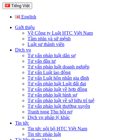
Tiếng Việt
English
Giới thiệu
Về Công ty Luật HTC Việt Nam
Tầm nhìn và sứ mệnh
Luật sư thành viên
Dịch vụ
Tư vấn pháp luật dân sự
Tư vấn đầu tư
Tư vấn pháp luật doanh nghiệp
Tư vấn Luật lao động
Tư vấn Luật hôn nhân gia đình
Tư vấn pháp luật Luật đất đai
Tư vấn pháp luật về hợp đồng
Tư vấn pháp luật hình sự
Tư vấn pháp luật về sở hữu trí tuệ
Tư vấn pháp luật thường xuyên
Tranh tụng Thu hồi nợ
Dịch vụ pháp lý khác
Tin tức
Tin tức nội bộ HTC Việt Nam
Tin tức pháp luật
Tài liệu tham khảo