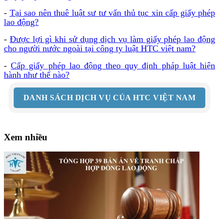
-
Tại sao nên thuê luật sư tư vấn thủ tục xin cấp giấy phép
lao động?
-
Được lợi gì khi sử dụng dịch vụ làm giấy phép lao động
cho người nước ngoài tại công ty luật HTC việt nam?
-
Cấp giấy phép lao động theo quy định pháp luật hiện
hành như thế nào?
DANH SÁCH DỊCH VỤ CỦA HTC VIỆT NAM
Xem nhiều