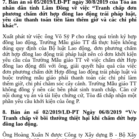
7. Bản án số 05/2019/LĐ-PT ngày 30/8/2019 của Tòa án
nhân dân tỉnh Lâm Đồng về việc “Tranh chấp đơn
phương chấm dứt hợp đồng lao động trái pháp luật,
yêu cầu thanh toán tiền làm thêm giờ và các chi phí
khác”.
Xuất phát từ việc ông Võ Sỹ P cho rằng quá trình ký hợp
đồng lao động, Trường Mẫu giáo TT đã thực hiện không
đúng quy định của Bộ luật Lao động, đơn phương chấm
dứt hợp đồng lao động trái pháp luật nên có đơn khởi kiện
yêu cầu của Trường Mẫu giáo TT về việc chấm dứt Hợp
đồng lao động đối với ông, giải quyết hậu quả của việc
đơn phương chấm dứt Hợp đồng lao động trái pháp luật và
buộc trường mẫu giáo phải thanh toán các chi phí làm
thêm giờ, chi phí chăm sóc cây cảnh. Trường Mẫu giáo TT
không đồng ý nên các bên phát sinh tranh chấp. Căn cứ
nội dung vụ án và tài liệu chứng cứ, Tòa đã chấp nhận một
phần yêu cầu khởi kiện của ông P.
8. Bản án số
02/2019/LĐ-PT Ngày 06/8/2019
“V/v
Tranh chấp về bồi thường thiệt hại khi chấm dứt hợp
đồng lao động.
Ông Hoàng Xuân N được Công ty Xây dựng B - Bộ Xây