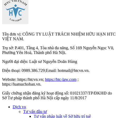
Tên đơn vị: CÔNG TY LUẬT TRÁCH NHIỆM HỮU HẠN HTC
VIỆT NAM.
Trụ sở: P.401, Tầng 4, Tòa nhà đa năng, Số 169 Nguyễn Ngọc Vũ,
Phường Yên Hoà, Thành phố Hà Nộ
i.
Người đại diện: Luật sư Nguyễn Doãn Hùng
Điện thoại: 0989.386.729;Email: hotmail@htcvn.vn.
Website: https://htcvn.vn;
https://htc-law.com
;
https://luatsuchoban.vn.
Giấy chứng nhận đăng ký hoạt động số: 01021337/TP/ĐKHĐ do
Sở Tư pháp thành phố Hà Nội cấp ngày 11/8/2017
Dịch vụ
Tư vấn đầu tư
Tư vấn pháp luật về Sở hữu trí tuệ