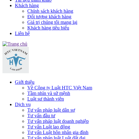
Khách hàng
Chính sách khách hàng
Đối tượng khách hàng
Giá trị chúng tôi mang lại
Khách hàng tiêu biểu
Liên hệ
Giới thiệu
Về Công ty Luật HTC Việt Nam
Tầm nhìn và sứ mệnh
Luật sư thành viên
Dịch vụ
Tư vấn pháp luật dân sự
Tư vấn đầu tư
Tư vấn pháp luật doanh nghiệp
Tư vấn Luật lao động
Tư vấn Luật hôn nhân gia đình
Tư vấn pháp luật Luật đất đai