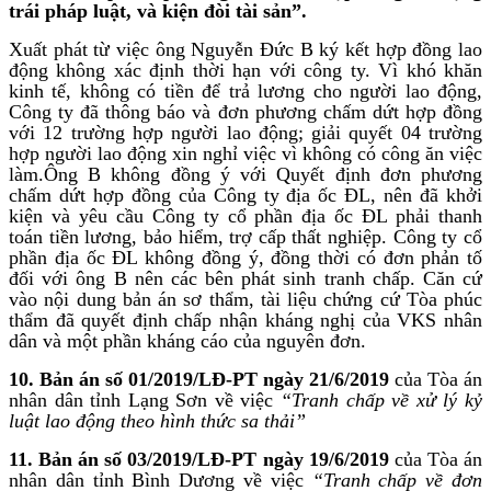
trái pháp luật, và kiện
đòi tài sản”.
Xuất phát từ việc ông Nguyễn Đức B ký kết hợp đồng lao
động không xác định thời hạn với công ty. Vì khó khăn
kinh tế, không có tiền để trả lương cho người lao động,
Công ty đã thông báo và đơn phương chấm dứt hợp đồng
với 12 trường hợp người lao động; giải quyết 04 trường
hợp người lao động xin nghỉ việc vì không có công ăn việc
làm.Ông B không đồng ý với Quyết định đơn phương
chấm dứt hợp đồng của Công ty địa ốc ĐL, nên đã khởi
kiện và yêu cầu Công ty cổ phần địa ốc ĐL phải thanh
toán tiền lương, bảo hiểm, trợ cấp thất nghiệp. Công ty cổ
phần địa ốc ĐL không đồng ý, đồng thời có đơn phản tố
đối với ông B nên các bên phát sinh tranh chấp. Căn cứ
vào nội dung bản án sơ thẩm, tài liệu chứng cứ Tòa phúc
thẩm đã quyết định chấp nhận kháng nghị của VKS nhân
dân và một phần kháng cáo của nguyên đơn.
10. Bản án số 01/2019/LĐ-PT ngày 21/6/2019
của Tòa án
nhân dân tỉnh Lạng Sơn về việc
“Tranh chấp về xử lý kỷ
luật lao động theo hình thức sa thải”
11. Bản án số 03/2019/LĐ-PT ngày 19/6/2019
của Tòa án
nhân dân tỉnh Bình Dương về việc
“Tranh chấp về đơn