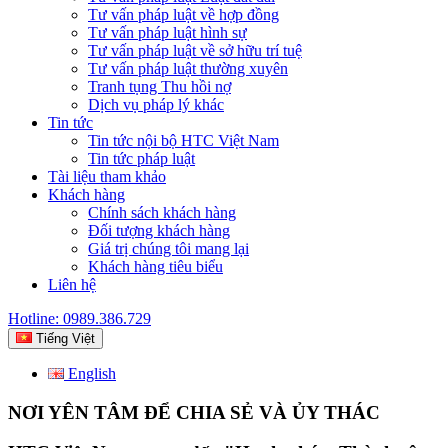
Tư vấn pháp luật về hợp đồng
Tư vấn pháp luật hình sự
Tư vấn pháp luật về sở hữu trí tuệ
Tư vấn pháp luật thường xuyên
Tranh tụng Thu hồi nợ
Dịch vụ pháp lý khác
Tin tức
Tin tức nội bộ HTC Việt Nam
Tin tức pháp luật
Tài liệu tham khảo
Khách hàng
Chính sách khách hàng
Đối tượng khách hàng
Giá trị chúng tôi mang lại
Khách hàng tiêu biểu
Liên hệ
Hotline: 0989.386.729
Tiếng Việt
English
NƠI YÊN TÂM ĐỂ CHIA SẺ VÀ ỦY THÁC