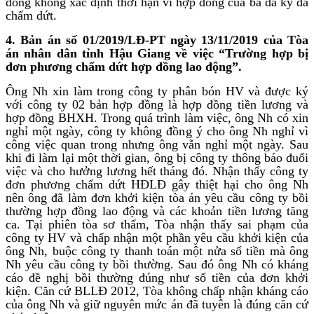
đồng không xác định thời hạn vì hợp đồng của bà đã ký đã
chấm dứt.
4. Bản án số 01/2019/LĐ-PT ngày 13/11/2019 của Tòa
án nhân dân tỉnh Hậu Giang về việc “Trường hợp bị
đơn phương chấm dứt hợp đồng lao động”.
Ông Nh xin làm trong công ty phân bón HV và được ký
với công ty 02 bản hợp đồng là hợp đồng tiền lương và
hợp đồng BHXH. Trong quá trình làm việc, ông Nh có xin
nghỉ một ngày, công ty không đồng ý cho ông Nh nghỉ vì
công việc quan trong nhưng ông vẫn nghỉ một ngày. Sau
khi đi làm lại một thời gian, ông bị công ty thông báo đuổi
việc và cho hưởng lương hết tháng đó. Nhận thấy công ty
đơn phương chấm dứt HĐLĐ gây thiệt hại cho ông Nh
nên ông đã làm đơn khởi kiện tòa án yêu cầu công ty bồi
thường hợp đồng lao động và các khoản tiền lương tăng
ca. Tại phiên tòa sơ thẩm, Tòa nhận thấy sai phạm của
công ty HV và chấp nhận một phần yêu cầu khởi kiện của
ông Nh, buộc công ty thanh toán một nửa số tiền mà ông
Nh yêu cầu công ty bồi thường. Sau đó ông Nh có kháng
cáo đề nghị bồi thường đúng như số tiền của đơn khởi
kiện. Căn cứ BLLĐ 2012, Tòa không chấp nhận kháng cáo
của ông Nh và giữ nguyên mức án đã tuyên là đúng căn cứ