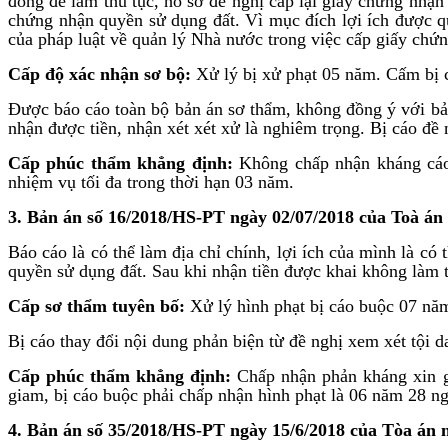
đồng để làm thủ tục, hồ sơ đề nghị cấp lại giấy chứng nhận
chứng nhận quyền sử dụng đất. Vì mục đích lợi ích được q
của pháp luật về quản lý Nhà nước trong việc cấp giấy chứ
Cấp độ xác nhận sơ bộ:
Xử lý bị xử phạt 05 năm. Cấm bị 
Được báo cáo toàn bộ bản án sơ thẩm, không đồng ý với bản
nhận được tiền, nhận xét xét xử là nghiêm trọng. Bị cáo đề 
Cấp phúc thẩm khẳng định:
Không chấp nhận kháng cáo
nhiệm vụ tối đa trong thời hạn 03 năm.
3. Bản án số 16/2018/HS-PT ngày 02/07/2018
của Toà án
Báo cáo là có thể làm địa chỉ chính, lợi ích của mình là c
quyền sử dụng đất. Sau khi nhận tiền được khai không làm t
Cấp sơ thẩm tuyên bố:
Xử lý hình phạt bị cáo buộc 07 năm
Bị cáo thay đổi nội dung phản biện từ đề nghị xem xét tội 
Cấp phúc thẩm khẳng định:
Chấp nhận phản kháng xin gi
giam, bị cáo buộc phải chấp nhận hình phạt là 06 năm 28 ng
4. Bản án số 35/2018/HS-PT ngày 15/6/2018
của Tòa án 