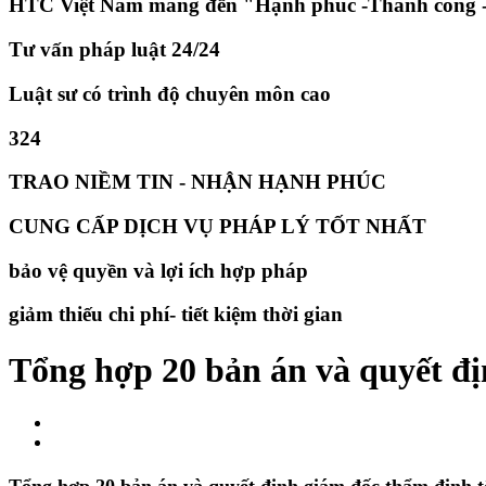
HTC Việt Nam mang đến "Hạnh phúc -Thành công -
Tư vấn pháp luật 24/24
Luật sư có trình độ chuyên môn cao
324
TRAO NIỀM TIN - NHẬN HẠNH PHÚC
CUNG CẤP DỊCH VỤ PHÁP LÝ TỐT NHẤT
bảo vệ quyền và lợi ích hợp pháp
giảm thiếu chi phí- tiết kiệm thời gian
​Tổng hợp 20 bản án và quyết đ
Tổng hợp 20 bản án và quyết định giám đốc thẩm định 