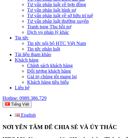
Tư vấn pháp luật về hợp đồng
Tư vấn pháp luật hình sự
Tư vấn pháp luật về sở hữu trí tuệ
Tư vấn pháp luật thường xuyên
Tranh tụng Thu hồi nợ
Dịch vụ pháp lý khác
Tin tức
Tin tức nội bộ HTC Việt Nam
Tin tức pháp luật
Tài liệu tham khảo
Khách hàng
Chính sách khách hàng
Đối tượng khách hàng
Giá trị chúng tôi mang lại
Khách hàng tiêu biểu
Liên hệ
Hotline: 0989.386.729
Tiếng Việt
English
NƠI YÊN TÂM ĐỂ CHIA SẺ VÀ ỦY THÁC