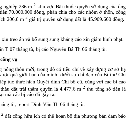
2
ông nghiệp 236 m
khu vực Bãi thuộc quyền sử dụng của ông
iền 70.000.000 đồng, phân chia cho các nhóm ở thôn, công
2
 tích 206,8 m
giá trị quyền sử dụng đất là 45.909.600 đồng.
xin treo án và bổ sung sung kháng cáo xin giảm hình phạt.
n T 07 tháng tù, bị cáo Nguyễn Bá Th 06 tháng tù.
 công vụ
g nông thôn mới, trong đó có tiêu chí về xây dựng cơ sở hạ
vượt quá giới hạn của mình, dưới sự chỉ đạo của Bí thư Chi
tiếp tục thực hiện Quyết định Chi bộ cũ, cùng với các bị cáo
2
 thầu đất trái thẩm quyền là 4.477,6 m
thu tổng số tiền là
ại mà các bị cáo đã gây ra.
áng tù; report Đinh Văn Th 06 tháng tù.
2
m
đất công hữu ích có thể hoàn bộ địa phương bán đảm bảo