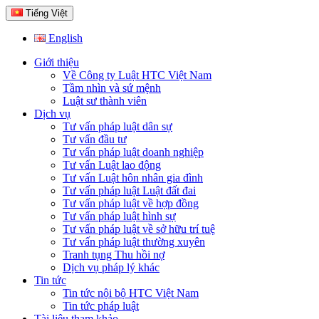
Tiếng Việt
English
Giới thiệu
Về Công ty Luật HTC Việt Nam
Tầm nhìn và sứ mệnh
Luật sư thành viên
Dịch vụ
Tư vấn pháp luật dân sự
Tư vấn đầu tư
Tư vấn pháp luật doanh nghiệp
Tư vấn Luật lao động
Tư vấn Luật hôn nhân gia đình
Tư vấn pháp luật Luật đất đai
Tư vấn pháp luật về hợp đồng
Tư vấn pháp luật hình sự
Tư vấn pháp luật về sở hữu trí tuệ
Tư vấn pháp luật thường xuyên
Tranh tụng Thu hồi nợ
Dịch vụ pháp lý khác
Tin tức
Tin tức nội bộ HTC Việt Nam
Tin tức pháp luật
Tài liệu tham khảo