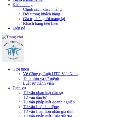
Khách hàng
Chính sách khách hàng
Đối tượng khách hàng
Giá trị chúng tôi mang lại
Khách hàng tiêu biểu
Liên hệ
Giới thiệu
Về Công ty Luật HTC Việt Nam
Tầm nhìn và sứ mệnh
Luật sư thành viên
Dịch vụ
Tư vấn pháp luật dân sự
Tư vấn đầu tư
Tư vấn pháp luật doanh nghiệp
Tư vấn Luật lao động
Tư vấn Luật hôn nhân gia đình
Tư vấn pháp luật Luật đất đai