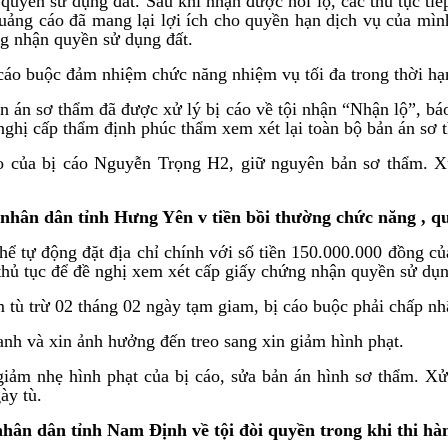
 quyền sử dụng đất. Sau khi nhận được hối lộ, các thủ tục ti
uảng cáo đã mang lại lợi ích cho quyền hạn dịch vụ của mìn
ng nhận quyền sử dụng đất.
cáo buộc đảm nhiệm chức năng nhiệm vụ tối đa trong thời hạ
 án sơ thẩm đã được xử lý bị cáo về tội nhận “Nhận lộ”, bá
nghị cấp thẩm định phúc thẩm xem xét lại toàn bộ bản án sơ t
 của bị cáo Nguyễn Trọng H2, giữ nguyên bản sơ thẩm. X
 nhân dân tỉnh Hưng Yên v tiền bồi thường chức năng
, q
ó thể tự động đặt địa chỉ chính với số tiền 150.000.000 đồng
hủ tục để đề nghị xem xét cấp giấy chứng nhận quyền sử dụng
 tù trừ 02 tháng 02 ngày tạm giam, bị cáo buộc phải chấp nh
danh và xin ảnh hưởng đến treo sang xin giảm hình phạt.
ảm nhẹ hình phạt của bị cáo, sửa bản án hình sơ thẩm. Xử 
ày tù.
nhân dân tỉnh Nam Định
về tội đòi quyền trong khi thi h