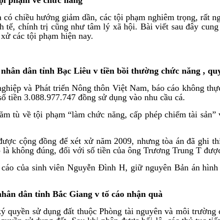
a có chiều hướng giảm dần, các tội phạm nghiêm trọng, rất ng
h tế, chính trị cũng như tâm lý xã hội. Bài viết sau đây cung
 xử các tội phạm hiện nay.
 nhân dân tỉnh Bạc Liêu v tiền bồi thường chức năng
, qu
ghiệp và Phát triển Nông thôn Việt Nam, báo cáo không thự
số tiền 3.088.977.747 đồng sử dụng vào nhu cầu cá.
 tù về tội phạm “làm chức năng, cấp phép chiếm tài sản” và
được cộng đồng để xét xử năm 2009, nhưng tòa án đã ghi thiế
áo là không đúng, đối với số tiền của ông Trương Trung T đượ
áo của sinh viên Nguyễn Đình H, giữ nguyên Bản án hình 
nhân dân tỉnh Bắc Giang
v
tố cáo nhận quà
 quyền sử dụng đất thuộc Phòng tài nguyên và môi trường đ