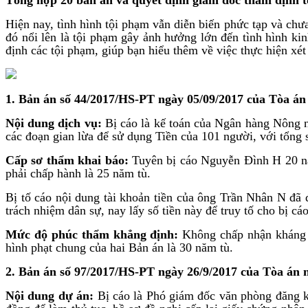
Hiện nay, tình hình tội phạm vẫn diễn biến phức tạp và chư
đó nổi lên là tội phạm gây ảnh hưởng lớn đến tình hình kin
định các tội phạm, giúp bạn hiểu thêm về việc thực hiện xét
1. Bản án số 44/2017/HS-PT ngày 05/09/2017
của Tòa án
Nội dung dịch vụ:
Bị cáo là kế toán của Ngân hàng Nông n
các đoạn gian lừa để sử dụng Tiền của 101 người, với tổng 
Cấp sơ thẩm khai báo:
Tuyên bị cáo Nguyễn Đình H 20 năm
phải chấp hành là 25 năm tù.
Bị tố cáo nội dung tài khoản tiền của ông Trần Nhân N đã 
trách nhiệm dân sự, nay lấy số tiền này để truy tố cho bị c
Mức độ phúc thẩm khẳng định:
Không chấp nhận kháng c
hình phạt chung của hai Bản án là 30 năm tù.
2. Bản án số 97/2017/HS-PT ngày 26/9/2017
của Tòa án 
Nội dung dự án:
Bị cáo là Phó giám đốc văn phòng đăng ký