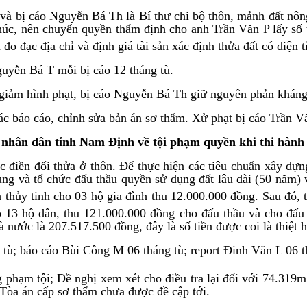
g và bị cáo Nguyễn Bá Th là Bí thư chi bộ thôn, mảnh đất n
úc, nên chuyển quyền thẩm định cho anh Trần Văn P lấy số t
 đo đạc địa chỉ và định giá tài sản xác định thửa đất có diện
uyễn Bá T mỗi bị cáo 12 tháng tù.
giảm hình phạt, bị cáo Nguyễn Bá Th giữ nguyên phản kháng 
c báo cáo, chỉnh sửa bản án sơ thẩm. Xử phạt bị cáo Trần Vă
 nhân dân tỉnh Nam Định
về tội phạm quyền khi thi hành
 điền đổi thửa ở thôn. Để thực hiện các tiêu chuẩn xây dựn
dụng và tổ chức đấu thầu quyền sử dụng đất lâu dài (50 năm) 
h thủy tinh cho 03 hộ gia đình thu 12.000.000 đồng. Sau đó, 
o 13 hộ dân, thu 121.000.000 đồng cho đấu thầu và cho đấu
nước là 207.517.500 đồng, đây là số tiền được coi là thiệt h
ù; báo cáo Bùi Công M 06 tháng tù; report Đinh Văn L 06 th
 phạm tội; Đề nghị xem xét cho điều tra lại đối với 74.319
Tòa án cấp sơ thẩm chưa được đề cập tới.