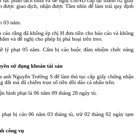
ếp tục phân tách thửa và đề nghị UBND cấp lại thành 02 giấy
h được giao dịch, nhận được Tầm nhìn để làm trái quy định
n 03 năm.
o cáo rằng đã không ép chị H đưa tiền cho báo cáo và không
hẩm và đề nghị cho phép bị phá hoại trên treo.
ử lý phạt 05 năm. Cấm bị cáo buộc đảm nhiệm chức năng
uyền sử dụng khoản tài sản
 của anh Nguyễn Trường S để làm thủ tục cấp giấy chứng nhận
 đất mà đã chiếm trọn số tiền dồi dào cá nhân trên.
ận hình phạt là 06 năm 09 tháng 28 ngày tù.
phạt bị cáo 06 năm 03 tháng tù, trừ 02 tháng 02 ngày tạm
ành công vụ