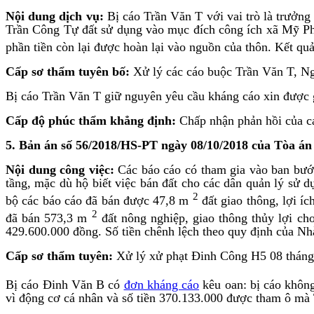
Nội dung dịch vụ:
Bị cáo Trần Văn T với vai trò là trưởn
Trần Công Tự đất sử dụng vào mục đích công ích xã Mỹ Ph
phần tiền còn lại được hoàn lại vào nguồn của thôn. Kết quả
Cấp sơ thẩm tuyên bố:
Xử lý các cáo buộc Trần Văn T, Ng
Bị cáo Trần Văn T giữ nguyên yêu cầu kháng cáo xin được 
Cấp độ phúc thẩm khẳng định:
Chấp nhận phản hồi của cá
5. Bản án số 56/2018/HS-PT ngày 08/10/2018
của Tòa án
Nội dung công việc:
Các báo cáo có tham gia vào ban bước
tầng, mặc dù hộ biết việc bán đất cho các dân quản lý sử 
2
bộ các báo cáo đã bán được 47,8 m
đất giao thông, lợi íc
2
đã bán 573,3 m
đất nông nghiệp, giao thông thủy lợi ch
429.600.000 đồng. Số tiền chênh lệch theo quy định của Nhà 
Cấp sơ thẩm tuyên:
Xử lý xử phạt Đinh Công H5 08 tháng t
Bị cáo Đinh Văn B có
đơn kháng cáo
kêu oan: bị cáo không
vì động cơ cá nhân và số tiền 370.133.000 được tham ô mà 