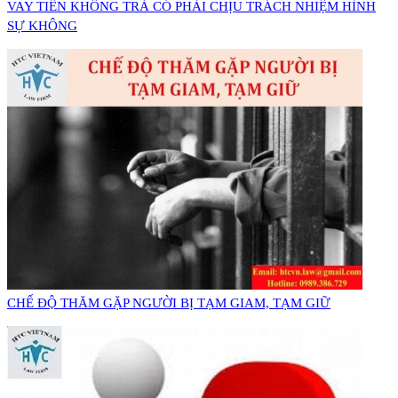
VAY TIỀN KHÔNG TRẢ CÓ PHẢI CHỊU TRÁCH NHIỆM HÌNH
SỰ KHÔNG
CHẾ ĐỘ THĂM GẶP NGƯỜI BỊ TẠM GIAM, TẠM GIỮ