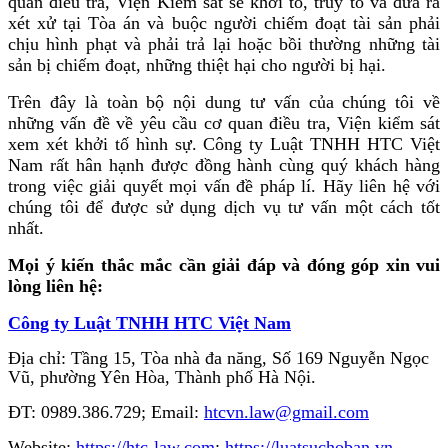
quan điều tra, Viện Kiểm sát sẽ khởi tố, truy tố và đưa ra
xét xử tại Tòa án và buộc người chiếm đoạt tài sản phải
chịu hình phạt và phải trả lại hoặc bồi thường những tài
sản bị chiếm đoạt, những thiệt hại cho người bị hại.
Trên đây là toàn bộ nội dung tư vấn của chúng tôi về
những vấn đề về yêu cầu cơ quan điều tra, Viện kiểm sát
xem xét khởi tố hình sự. Công ty Luật TNHH HTC Việt
Nam rất hân hạnh được đồng hành cùng quý khách hàng
trong việc giải quyết mọi vấn đề pháp lí. Hãy liên hệ với
chúng tôi để được sử dụng dịch vụ tư vấn một cách tốt
nhất.
Mọi ý kiến thắc mắc cần giải đáp và đóng góp xin vui
lòng liên hệ:
Công ty Luật TNHH HTC Việt Nam
Địa chỉ: Tầng 15, Tòa nhà đa năng, Số 169 Nguyễn Ngọc
Vũ, phường Yên Hòa, Thành phố Hà Nội.
ĐT: 0989.386.729; Email:
htcvn.law@gmail.com
Website:
https://htc-law.com
;
https://luatsuchoban.vn