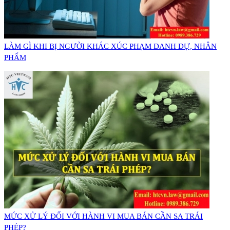
LÀM GÌ KHI BỊ NGƯỜI KHÁC XÚC PHẠM DANH DỰ, NHÂN
PHẨM
MỨC XỬ LÝ ĐỐI VỚI HÀNH VI MUA BÁN CẦN SA TRÁI
PHÉP?