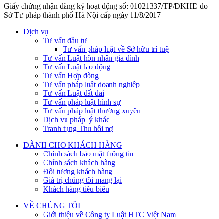
Giấy chứng nhận đăng ký hoạt động số: 01021337/TP/ĐKHĐ do
Sở Tư pháp thành phố Hà Nội cấp ngày 11/8/2017
Dịch vụ
Tư vấn đầu tư
Tư vấn pháp luật về Sở hữu trí tuệ
Tư vấn Luật hôn nhân gia đình
Tư vấn Luật lao động
Tư vấn Hợp đồng
Tư vấn pháp luật doanh nghiệp
Tư vấn Luật đất đai
Tư vấn pháp luật hình sự
Tư vấn pháp luật thường xuyên
Dịch vụ pháp lý khác
Tranh tụng Thu hồi nợ
DÀNH CHO KHÁCH HÀNG
Chính sách bảo mật thông tin
Chính sách khách hàng
Đối tượng khách hàng
Giá trị chúng tôi mang lại
Khách hàng tiêu biêu
VỀ CHÚNG TÔI
Giới thiệu về Công ty Luật HTC Việt Nam