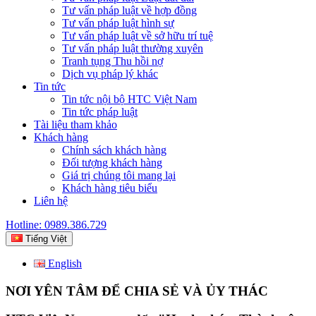
Tư vấn pháp luật về hợp đồng
Tư vấn pháp luật hình sự
Tư vấn pháp luật về sở hữu trí tuệ
Tư vấn pháp luật thường xuyên
Tranh tụng Thu hồi nợ
Dịch vụ pháp lý khác
Tin tức
Tin tức nội bộ HTC Việt Nam
Tin tức pháp luật
Tài liệu tham khảo
Khách hàng
Chính sách khách hàng
Đối tượng khách hàng
Giá trị chúng tôi mang lại
Khách hàng tiêu biểu
Liên hệ
Hotline: 0989.386.729
Tiếng Việt
English
NƠI YÊN TÂM ĐỂ CHIA SẺ VÀ ỦY THÁC