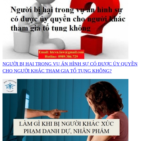
NGƯỜI BỊ HẠI TRONG VỤ ÁN HÌNH SỰ CÓ ĐƯỢC ỦY QUYỀN
CHO NGƯỜI KHÁC THAM GIA TỐ TỤNG KHÔNG?