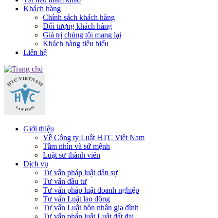
Khách hàng
Chính sách khách hàng
Đối tượng khách hàng
Giá trị chúng tôi mang lại
Khách hàng tiêu biểu
Liên hệ
Giới thiệu
Về Công ty Luật HTC Việt Nam
Tầm nhìn và sứ mệnh
Luật sư thành viên
Dịch vụ
Tư vấn pháp luật dân sự
Tư vấn đầu tư
Tư vấn pháp luật doanh nghiệp
Tư vấn Luật lao động
Tư vấn Luật hôn nhân gia đình
Tư vấn pháp luật Luật đất đai