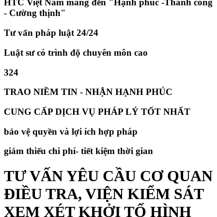
HTC Việt Nam mang đến "Hạnh phúc -Thành công
- Cường thịnh"
Tư vấn pháp luật 24/24
Luật sư có trình độ chuyên môn cao
324
TRAO NIỀM TIN - NHẬN HẠNH PHÚC
CUNG CẤP DỊCH VỤ PHÁP LÝ TỐT NHẤT
bảo vệ quyền và lợi ích hợp pháp
giảm thiếu chi phí- tiết kiệm thời gian
TƯ VẤN YÊU CẦU CƠ QUAN
ĐIỀU TRA, VIỆN KIỂM SÁT
XEM XÉT KHỞI TỐ HÌNH