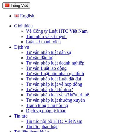
Tiếng Việt
English
Giới thiệu
Về Công ty Luật HTC Việt Nam
Tầm nhìn và sứ mệnh
Luật sư thành viên
Dịch vụ
Tư vấn pháp luật dân sự
Tư vấn đầu tư
Tư vấn pháp luật doanh nghiệp
Tư vấn Luật lao động
Tư vấn Luật hôn nhân gia đình
Tư vấn pháp luật Luật đất đai
Tư vấn pháp luật về hợp đồng
Tư vấn pháp luật hình sự
Tư vấn pháp luật về sở hữu trí tuệ
Tư vấn pháp luật thường xuyên
Tranh tụng Thu hồi nợ
Dịch vụ pháp lý khác
Tin tức
Tin tức nội bộ HTC Việt Nam
Tin tức pháp luật
Tài liệu tham khảo