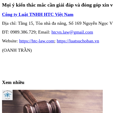
Mọi ý kiến thắc mắc cần giải đáp và đóng góp xin vu
Công ty Luật TNHH HTC Việt Nam
Địa chỉ: Tầng 15, Tòa nhà đa năng, Số 169 Nguyễn Ngọc 
ĐT: 0989.386.729; Email:
htcvn.law@gmail.com
Website:
https://htc-law.com
;
https://luatsuchoban.vn
(OANH TRẦN)
Xem nhiều