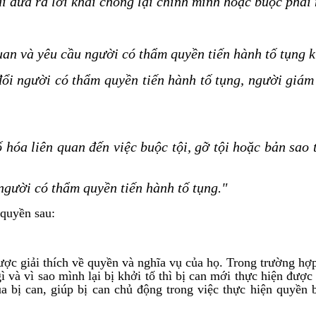
hải đưa ra lời khai chống lại chính mình hoặc buộc phải
quan và yêu cầu người có thẩm quyền tiến hành tố tụng 
đổi người có thẩm quyền tiến hành tố tụng, người giám
ố hóa liên quan đến việc buộc tội, gỡ tội hoặc bản sao 
 người có thẩm quyền tiến hành tố tụng."
 quyền sau:
ược giải thích về quyền và nghĩa vụ của họ. Trong trường hợp
ì và vì sao mình lại bị khởi tố thì bị can mới thực hiện được
a bị can, giúp bị can chủ động trong việc thực hiện quyền 