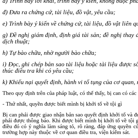
d) Trình bày lời khai, trình bày ý kiến, không buộc p
đ) Đưa ra chứng cứ, tài liệu, đồ vật, yêu cầu;
e) Trình bày ý kiến về chứng cứ, tài liệu, đồ vật liên 
g) Đề nghị giám định, định giá tài sản; đề nghị thay 
dịch thuật;
h) Tự bào chữa, nhờ người bào chữa;
i) Đọc, ghi chép bản sao tài liệu hoặc tài liệu được s
thúc điều tra khi có yêu cầu;
k) Khiếu nại quyết định, hành vi tố tụng của cơ quan,
Theo quy định trên của pháp luật, có thể thấy, bị can có các
- Thứ nhất, quyền được biết mình bị khởi tố về tội gì
Bị can phải được giao nhận bản sao quyết định khởi tố và đ
phải được thông báo. Khi được biết mình bị khởi tố về tội g
điều đó có ý nghĩa làm sáng tỏ, rõ ràng, đáp ứng quyền củ
trường hợp này thuộc về cơ quan điều tra, viện kiểm sát.