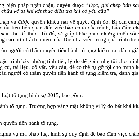
ụng biện pháp ngăn chặn, quyền được
“Đọc, ghi chép bản sao
 chữa kể từ khi kết thúc điều tra khi có yêu cầu”
chặn và được quyền khiếu nại về quyết định đó. Bị can cũng
tài liệu liên quan đến việc bào chữa của mình, bảo đảm cho 
 sau khi kết thúc. Từ đó, sẽ giúp khắc phục những thiếu sót 
g cao hơn trách nhiệm của Điều tra viên trong quá trình điều 
cầu người có thẩm quyền tiến hành tố tụng kiểm tra, đánh giá
ặc trình bày những tình tiết, lý do để giảm nhẹ tội cho mì
ứ, tài liệu, đồ vật, yêu cầu, để có thể tự gỡ tội cho mình h
cầu người có thẩm quyền tiến hành tố tụng kiểm tra, đánh giá
 luật tố tụng hình sự 2015, bao gồm:
hành tố tụng. Trường hợp vắng mặt không vì lý do bất khả khá
 quyền tiến hành tố tụng.
ghĩa vụ mà pháp luật hình sự quy định để bảo đảm việc chấp h