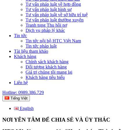
Tư vấn pháp luật về hợp đồng
Tư vấn pháp luật hình sự
Tư vấn pháp luật về sở hữu trí tuệ
Tư vấn pháp luật thường xuyên
Tranh tụng Thu hồi nợ
Dịch vụ pháp lý khác
Tin tức
Tin tức nội bộ HTC Việt Nam
Tin tức pháp luật
Tài liệu tham khảo
Khách hàng
Chính sách khách hàng
Đối tượng khách hàng
Giá trị chúng tôi mang lại
Khách hàng tiêu biểu
Liên hệ
Hotline: 0989.386.729
Tiếng Việt
English
NƠI YÊN TÂM ĐỂ CHIA SẺ VÀ ỦY THÁC