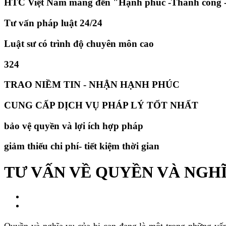
HTC Việt Nam mang đến "Hạnh phúc -Thành công -
Tư vấn pháp luật 24/24
Luật sư có trình độ chuyên môn cao
324
TRAO NIỀM TIN - NHẬN HẠNH PHÚC
CUNG CẤP DỊCH VỤ PHÁP LÝ TỐT NHẤT
bảo vệ quyền và lợi ích hợp pháp
giảm thiếu chi phí- tiết kiệm thời gian
TƯ VẤN VỀ QUYỀN VÀ NGHĨ
Quyền và nghĩa vụ của bị can đang là một trong những vấ