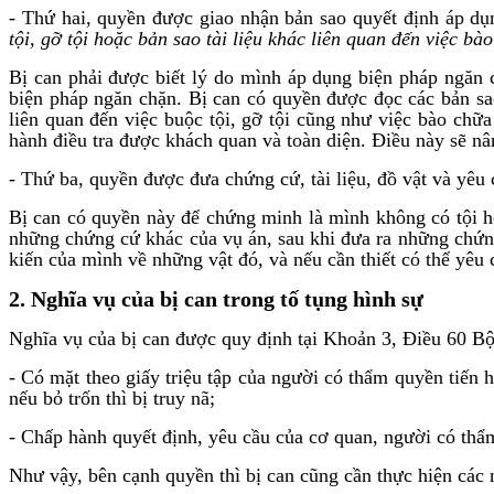
- Thứ hai, quyền được giao nhận bản sao quyết định áp d
tội, gỡ tội hoặc bản sao tài liệu khác liên quan đến việc bào
Bị can phải được biết lý do mình áp dụng biện pháp ngăn 
biện pháp ngăn chặn. Bị can có quyền được đọc các bản sao 
liên quan đến việc buộc tội, gỡ tội cũng như việc bào chữa
hành điều tra được khách quan và toàn diện. Điều này sẽ nân
- Thứ ba, quyền được đưa chứng cứ, tài liệu, đồ vật và yêu 
Bị can có quyền này để chứng minh là mình không có tội ho
những chứng cứ khác của vụ án, sau khi đưa ra những chứng c
kiến của mình về những vật đó, và nếu cần thiết có thể yêu 
2. Nghĩa vụ của bị can trong tố tụng hình sự
Nghĩa vụ của bị can được quy định tại Khoản 3, Điều 60 Bộ
- Có mặt theo giấy triệu tập của người có thẩm quyền tiến 
nếu bỏ trốn thì bị truy nã;
- Chấp hành quyết định, yêu cầu của cơ quan, người có thẩm
Như vậy, bên cạnh quyền thì bị can cũng cần thực hiện các n