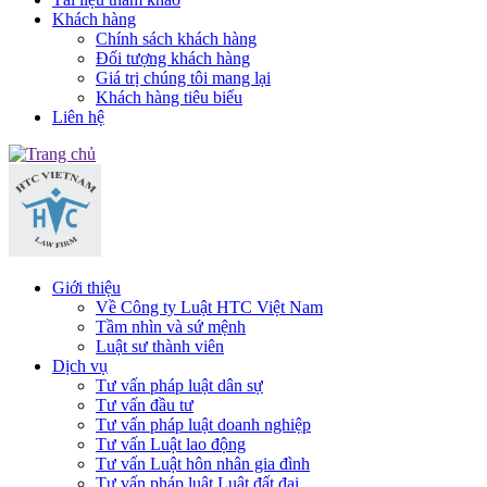
Khách hàng
Chính sách khách hàng
Đối tượng khách hàng
Giá trị chúng tôi mang lại
Khách hàng tiêu biểu
Liên hệ
Giới thiệu
Về Công ty Luật HTC Việt Nam
Tầm nhìn và sứ mệnh
Luật sư thành viên
Dịch vụ
Tư vấn pháp luật dân sự
Tư vấn đầu tư
Tư vấn pháp luật doanh nghiệp
Tư vấn Luật lao động
Tư vấn Luật hôn nhân gia đình
Tư vấn pháp luật Luật đất đai