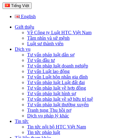
Tiếng Việt
English
Giới thiệu
Về Công ty Luật HTC Việt Nam
Tầm nhìn và sứ mệnh
Luật sư thành viên
Dịch vụ
Tư vấn pháp luật dân sự
Tư vấn đầu tư
Tư vấn pháp luật doanh nghiệp
Tư vấn Luật lao động
Tư vấn Luật hôn nhân gia đình
Tư vấn pháp luật Luật đất đai
Tư vấn pháp luật về hợp đồng
Tư vấn pháp luật hình sự
Tư vấn pháp luật về sở hữu trí tuệ
Tư vấn pháp luật thường xuyên
Tranh tụng Thu hồi nợ
Dịch vụ pháp lý khác
Tin tức
Tin tức nội bộ HTC Việt Nam
Tin tức pháp luật
Tài liệu tham khảo