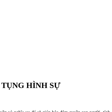
 TỤNG HÌNH SỰ
yền và nghĩa vụ đó sẽ giúp bảo đảm quyền con người, tính