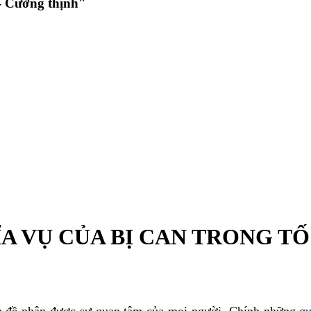
 Cường thịnh"
A VỤ CỦA BỊ CAN TRONG TỐ
n đề nhận được sự quan tâm của mọi người. Chính những qu