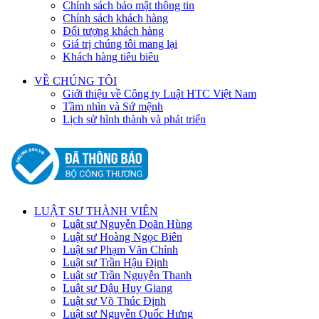
Chính sách bảo mật thông tin
Chính sách khách hàng
Đối tượng khách hàng
Giá trị chúng tôi mang lại
Khách hàng tiêu biêu
VỀ CHÚNG TÔI
Giới thiệu về Công ty Luật HTC Việt Nam
Tầm nhìn và Sứ mệnh
Lịch sử hình thành và phát triển
LUẬT SƯ THÀNH VIÊN
Luật sư Nguyễn Doãn Hùng
Luật sư Hoàng Ngọc Biên
Luật sư Phạm Văn Chỉnh
Luật sư Trần Hậu Định
Luật sư Trần Nguyễn Thanh
Luật sư Đậu Huy Giang
Luật sư Võ Thúc Định
Luật sư Nguyễn Quốc Hưng