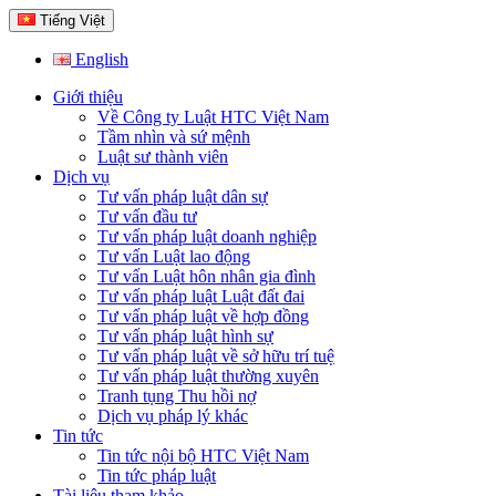
Tiếng Việt
English
Giới thiệu
Về Công ty Luật HTC Việt Nam
Tầm nhìn và sứ mệnh
Luật sư thành viên
Dịch vụ
Tư vấn pháp luật dân sự
Tư vấn đầu tư
Tư vấn pháp luật doanh nghiệp
Tư vấn Luật lao động
Tư vấn Luật hôn nhân gia đình
Tư vấn pháp luật Luật đất đai
Tư vấn pháp luật về hợp đồng
Tư vấn pháp luật hình sự
Tư vấn pháp luật về sở hữu trí tuệ
Tư vấn pháp luật thường xuyên
Tranh tụng Thu hồi nợ
Dịch vụ pháp lý khác
Tin tức
Tin tức nội bộ HTC Việt Nam
Tin tức pháp luật
Tài liệu tham khảo