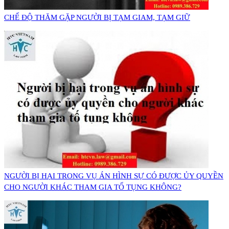
CHẾ ĐỘ THĂM GẶP NGƯỜI BỊ TẠM GIAM, TẠM GIỮ
NGƯỜI BỊ HẠI TRONG VỤ ÁN HÌNH SỰ CÓ ĐƯỢC ỦY QUYỀN
CHO NGƯỜI KHÁC THAM GIA TỐ TỤNG KHÔNG?