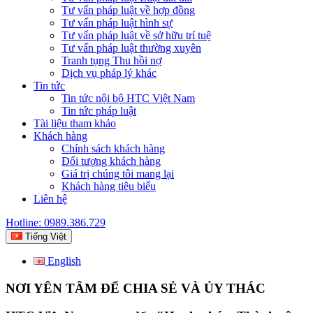
Tư vấn pháp luật về hợp đồng
Tư vấn pháp luật hình sự
Tư vấn pháp luật về sở hữu trí tuệ
Tư vấn pháp luật thường xuyên
Tranh tụng Thu hồi nợ
Dịch vụ pháp lý khác
Tin tức
Tin tức nội bộ HTC Việt Nam
Tin tức pháp luật
Tài liệu tham khảo
Khách hàng
Chính sách khách hàng
Đối tượng khách hàng
Giá trị chúng tôi mang lại
Khách hàng tiêu biểu
Liên hệ
Hotline: 0989.386.729
Tiếng Việt
English
NƠI YÊN TÂM ĐỂ CHIA SẺ VÀ ỦY THÁC