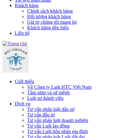
Khách hàng
Chính sách khách hàng
Đối tượng khách hàng
Giá trị chúng tôi mang lại
Khách hàng tiêu biểu
Liên hệ
Giới thiệu
Về Công ty Luật HTC Việt Nam
Tầm nhìn và sứ mệnh
Luật sư thành viên
Dịch vụ
Tư vấn pháp luật dân sự
Tư vấn đầu tư
Tư vấn pháp luật doanh nghiệp
Tư vấn Luật lao động
Tư vấn Luật hôn nhân gia đình
Tư vấn pháp luật Luật đất đai