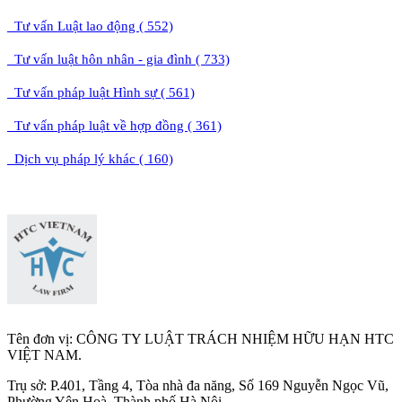
Tư vấn Luật lao động ( 552)
Tư vấn luật hôn nhân - gia đình ( 733)
Tư vấn pháp luật Hình sự ( 561)
Tư vấn pháp luật về hợp đồng ( 361)
Dịch vụ pháp lý khác ( 160)
Tên đơn vị: CÔNG TY LUẬT TRÁCH NHIỆM HỮU HẠN HTC
VIỆT NAM.
Trụ sở: P.401, Tầng 4, Tòa nhà đa năng, Số 169 Nguyễn Ngọc Vũ,
Phường Yên Hoà, Thành phố Hà Nộ
i.