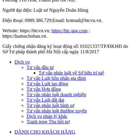
Người đại diện: Luật sư Nguyễn Doãn Hùng
Điện thoại: 0989.386.729;Email: hotmail@htcvn.vn.
Website: https://htcvn.vn;
https://htc-law.com
;
https://luatsuchoban.vn.
Giấy chứng nhận đăng ký hoạt động số: 01021337/TP/ĐKHĐ do
Sở Tư pháp thành phố Hà Nội cấp ngày 11/8/2017
Dịch vụ
Tư vấn đầu tư
Tư vấn pháp luật về Sở hữu trí tuệ
Tư vấn Luật hôn nhân gia đình
Tư vấn Luật lao động
Tư vấn Hợp đồng
Tư vấn pháp luật doanh nghiệp
Tư vấn Luật đất đai
Tư vấn pháp luật hình sự
Tư vấn pháp luật thường xuyên
Dịch vụ pháp lý khác
Tranh tụng Thu hồi nợ
DÀNH CHO KHÁCH HÀNG