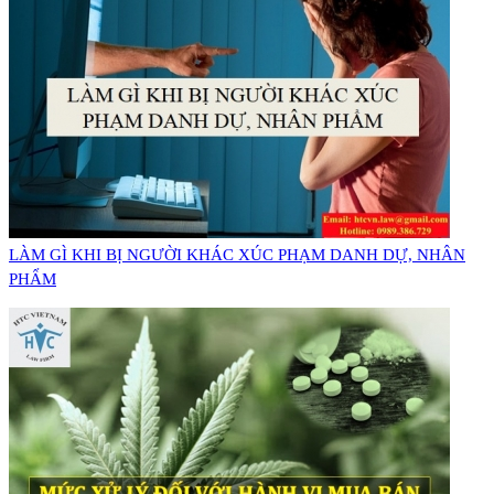
LÀM GÌ KHI BỊ NGƯỜI KHÁC XÚC PHẠM DANH DỰ, NHÂN
PHẨM