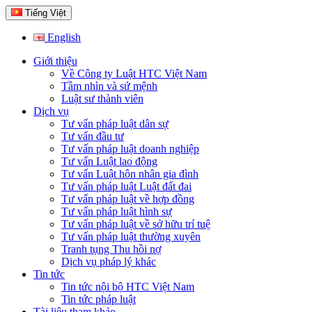
Tiếng Việt
English
Giới thiệu
Về Công ty Luật HTC Việt Nam
Tầm nhìn và sứ mệnh
Luật sư thành viên
Dịch vụ
Tư vấn pháp luật dân sự
Tư vấn đầu tư
Tư vấn pháp luật doanh nghiệp
Tư vấn Luật lao động
Tư vấn Luật hôn nhân gia đình
Tư vấn pháp luật Luật đất đai
Tư vấn pháp luật về hợp đồng
Tư vấn pháp luật hình sự
Tư vấn pháp luật về sở hữu trí tuệ
Tư vấn pháp luật thường xuyên
Tranh tụng Thu hồi nợ
Dịch vụ pháp lý khác
Tin tức
Tin tức nội bộ HTC Việt Nam
Tin tức pháp luật
Tài liệu tham khảo