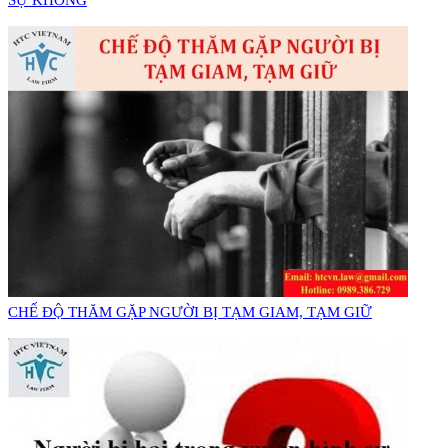
SỰ KHÔNG
CHẾ ĐỘ THĂM GẶP NGƯỜI BỊ TẠM GIAM, TẠM GIỮ