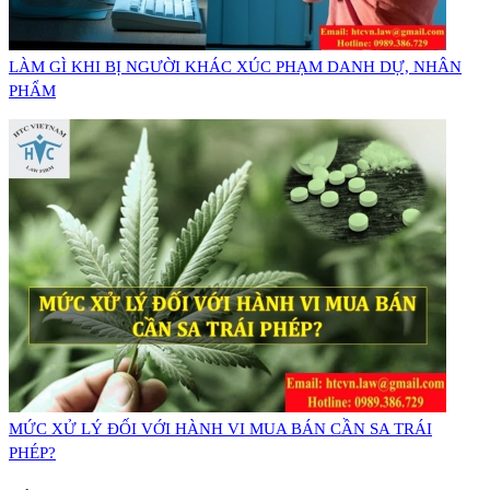
LÀM GÌ KHI BỊ NGƯỜI KHÁC XÚC PHẠM DANH DỰ, NHÂN
PHẨM
MỨC XỬ LÝ ĐỐI VỚI HÀNH VI MUA BÁN CẦN SA TRÁI
PHÉP?