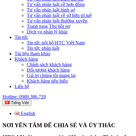
Tư vấn pháp luật về hợp đồng
Tư vấn pháp luật hình sự
Tư vấn pháp luật về sở hữu trí tuệ
Tư vấn pháp luật thường xuyên
Tranh tụng Thu hồi nợ
Dịch vụ pháp lý khác
Tin tức
Tin tức nội bộ HTC Việt Nam
Tin tức pháp luật
Tài liệu tham khảo
Khách hàng
Chính sách khách hàng
Đối tượng khách hàng
Giá trị chúng tôi mang lại
Khách hàng tiêu biểu
Liên hệ
Hotline: 0989.386.729
Tiếng Việt
English
NƠI YÊN TÂM ĐỂ CHIA SẺ VÀ ỦY THÁC