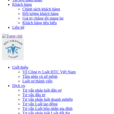
Khách hàng
Chính sách khách hàng
Đối tượng khách hàng
Giá trị chúng tôi mang lại
Khách hàng tiêu biểu
Liên hệ
Giới thiệu
Về Công ty Luật HTC Việt Nam
Tầm nhìn và sứ mệnh
Luật sư thành viên
Dịch vụ
Tư vấn pháp luật dân sự
Tư vấn đầu tư
Tư vấn pháp luật doanh nghiệp
Tư vấn Luật lao động
Tư vấn Luật hôn nhân gia đình
Tư vấn pháp luật Luật đất đai