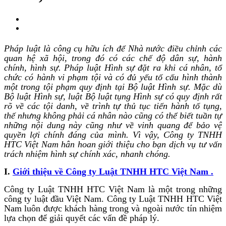
Pháp luật là công cụ hữu ích để Nhà nước điều chỉnh các
quan hệ xã hội, trong đó có các chế độ dân sự, hành
chính, hình sự. Pháp luật Hình sự đặt ra khi cá nhân, tổ
chức có hành vi phạm tội và có đủ yếu tố cấu hình thành
một trong tội phạm quy định tại Bộ luật Hình sự. Mặc dù
Bộ luật Hình sự, luật Bộ luật tụng Hình sự có quy định rất
rõ về các tội danh, về trình tự thủ tục tiến hành tố tụng,
thế nhưng không phải cá nhân nào cũng có thể biết tuần tự
những nội dung này cũng như về vinh quang để bảo vệ
quyền lợi chính đáng của mình. Vì vậy,
Công ty TNHH
HTC Việt Nam hân hoan giới thiệu cho bạn dịch vụ tư vấn
trách nhiệm hình sự chính xác, nhanh chóng.
I.
Giới thiệu về Công ty Luật TNHH HTC Việt Nam
.
Công ty Luật TNHH HTC Việt Nam là một trong những
công ty luật đầu Việt Nam. Công ty Luật TNHH HTC Việt
Nam luôn được khách hàng trong và ngoài nước tín nhiệm
lựa chọn để giải quyết các vấn đề pháp lý.