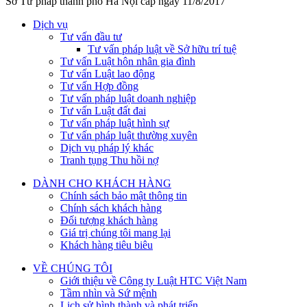
Sở Tư pháp thành phố Hà Nội cấp ngày 11/8/2017
Dịch vụ
Tư vấn đầu tư
Tư vấn pháp luật về Sở hữu trí tuệ
Tư vấn Luật hôn nhân gia đình
Tư vấn Luật lao động
Tư vấn Hợp đồng
Tư vấn pháp luật doanh nghiệp
Tư vấn Luật đất đai
Tư vấn pháp luật hình sự
Tư vấn pháp luật thường xuyên
Dịch vụ pháp lý khác
Tranh tụng Thu hồi nợ
DÀNH CHO KHÁCH HÀNG
Chính sách bảo mật thông tin
Chính sách khách hàng
Đối tượng khách hàng
Giá trị chúng tôi mang lại
Khách hàng tiêu biêu
VỀ CHÚNG TÔI
Giới thiệu về Công ty Luật HTC Việt Nam
Tầm nhìn và Sứ mệnh
Lịch sử hình thành và phát triển