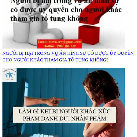
NGƯỜI BỊ HẠI TRONG VỤ ÁN HÌNH SỰ CÓ ĐƯỢC ỦY QUYỀN
CHO NGƯỜI KHÁC THAM GIA TỐ TỤNG KHÔNG?