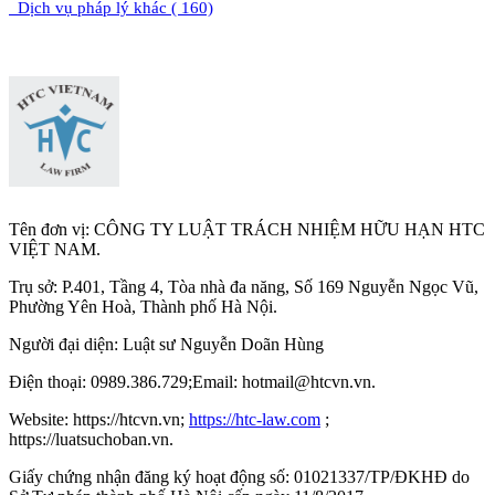
Dịch vụ pháp lý khác ( 160)
Tên đơn vị: CÔNG TY LUẬT TRÁCH NHIỆM HỮU HẠN HTC
VIỆT NAM.
Trụ sở: P.401, Tầng 4, Tòa nhà đa năng, Số 169 Nguyễn Ngọc Vũ,
Phường Yên Hoà, Thành phố Hà Nộ
i.
Người đại diện: Luật sư Nguyễn Doãn Hùng
Điện thoại: 0989.386.729;Email: hotmail@htcvn.vn.
Website: https://htcvn.vn;
https://htc-law.com
;
https://luatsuchoban.vn.
Giấy chứng nhận đăng ký hoạt động số: 01021337/TP/ĐKHĐ do