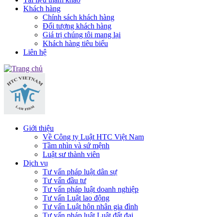
Khách hàng
Chính sách khách hàng
Đối tượng khách hàng
Giá trị chúng tôi mang lại
Khách hàng tiêu biểu
Liên hệ
Giới thiệu
Về Công ty Luật HTC Việt Nam
Tầm nhìn và sứ mệnh
Luật sư thành viên
Dịch vụ
Tư vấn pháp luật dân sự
Tư vấn đầu tư
Tư vấn pháp luật doanh nghiệp
Tư vấn Luật lao động
Tư vấn Luật hôn nhân gia đình
Tư vấn pháp luật Luật đất đai