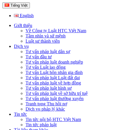
Tiếng Việt
English
Giới thiệu
Về Công ty Luật HTC Việt Nam
Tầm nhìn và sứ mệnh
Luật sư thành viên
Dịch vụ
Tư vấn pháp luật dân sự
Tư vấn đầu tư
Tư vấn pháp luật doanh nghiệp
Tư vấn Luật lao động
Tư vấn Luật hôn nhân gia đình
Tư vấn pháp luật Luật đất đai
Tư vấn pháp luật về hợp đồng
Tư vấn pháp luật hình sự
Tư vấn pháp luật về sở hữu trí tuệ
Tư vấn pháp luật thường xuyên
Tranh tụng Thu hồi nợ
Dịch vụ pháp lý khác
Tin tức
Tin tức nội bộ HTC Việt Nam
Tin tức pháp luật
Tài liệu tham khảo