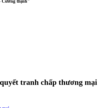
 Cường thịnh"
i quyết tranh chấp thương mại
g mại