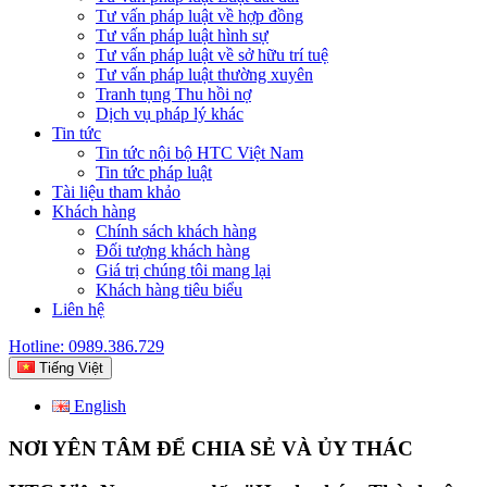
Tư vấn pháp luật về hợp đồng
Tư vấn pháp luật hình sự
Tư vấn pháp luật về sở hữu trí tuệ
Tư vấn pháp luật thường xuyên
Tranh tụng Thu hồi nợ
Dịch vụ pháp lý khác
Tin tức
Tin tức nội bộ HTC Việt Nam
Tin tức pháp luật
Tài liệu tham khảo
Khách hàng
Chính sách khách hàng
Đối tượng khách hàng
Giá trị chúng tôi mang lại
Khách hàng tiêu biểu
Liên hệ
Hotline: 0989.386.729
Tiếng Việt
English
NƠI YÊN TÂM ĐỂ CHIA SẺ VÀ ỦY THÁC