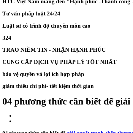
HTC Việt Nam mang đến "Hạnh phúc -Thành công -
Tư vấn pháp luật 24/24
Luật sư có trình độ chuyên môn cao
324
TRAO NIỀM TIN - NHẬN HẠNH PHÚC
CUNG CẤP DỊCH VỤ PHÁP LÝ TỐT NHẤT
bảo vệ quyền và lợi ích hợp pháp
giảm thiếu chi phí- tiết kiệm thời gian
04 phương thức cần biết để giả
04 phương thức cần biết để
giải quyết tranh chấp thươn