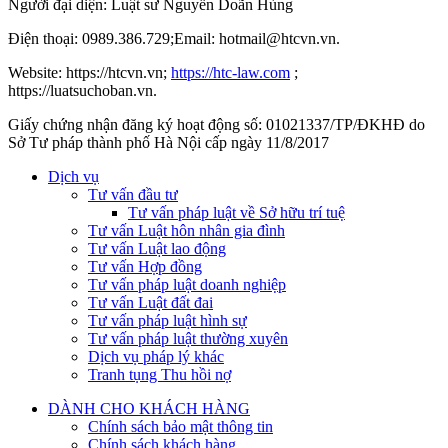
Người đại diện: Luật sư Nguyễn Doãn Hùng
Điện thoại: 0989.386.729;Email: hotmail@htcvn.vn.
Website: https://htcvn.vn;
https://htc-law.com
;
https://luatsuchoban.vn.
Giấy chứng nhận đăng ký hoạt động số: 01021337/TP/ĐKHĐ do
Sở Tư pháp thành phố Hà Nội cấp ngày 11/8/2017
Dịch vụ
Tư vấn đầu tư
Tư vấn pháp luật về Sở hữu trí tuệ
Tư vấn Luật hôn nhân gia đình
Tư vấn Luật lao động
Tư vấn Hợp đồng
Tư vấn pháp luật doanh nghiệp
Tư vấn Luật đất đai
Tư vấn pháp luật hình sự
Tư vấn pháp luật thường xuyên
Dịch vụ pháp lý khác
Tranh tụng Thu hồi nợ
DÀNH CHO KHÁCH HÀNG
Chính sách bảo mật thông tin
Chính sách khách hàng