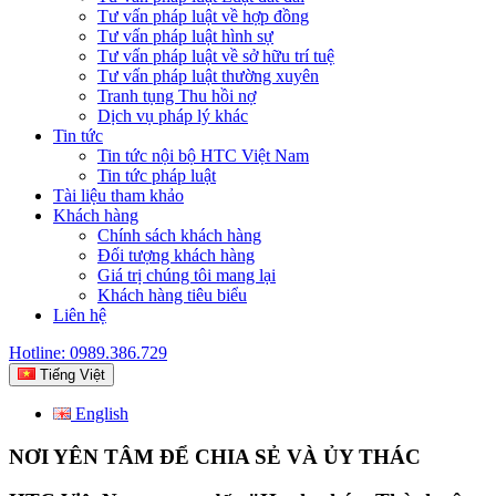
Tư vấn pháp luật về hợp đồng
Tư vấn pháp luật hình sự
Tư vấn pháp luật về sở hữu trí tuệ
Tư vấn pháp luật thường xuyên
Tranh tụng Thu hồi nợ
Dịch vụ pháp lý khác
Tin tức
Tin tức nội bộ HTC Việt Nam
Tin tức pháp luật
Tài liệu tham khảo
Khách hàng
Chính sách khách hàng
Đối tượng khách hàng
Giá trị chúng tôi mang lại
Khách hàng tiêu biểu
Liên hệ
Hotline: 0989.386.729
Tiếng Việt
English
NƠI YÊN TÂM ĐỂ CHIA SẺ VÀ ỦY THÁC