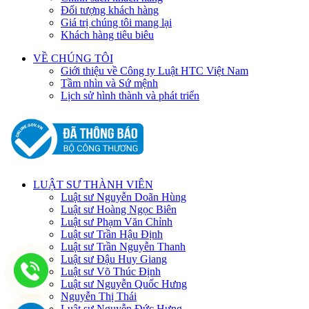
Đối tượng khách hàng
Giá trị chúng tôi mang lại
Khách hàng tiêu biêu
VỀ CHÚNG TÔI
Giới thiệu về Công ty Luật HTC Việt Nam
Tầm nhìn và Sứ mệnh
Lịch sử hình thành và phát triển
LUẬT SƯ THÀNH VIÊN
Luật sư Nguyễn Doãn Hùng
Luật sư Hoàng Ngọc Biên
Luật sư Phạm Văn Chỉnh
Luật sư Trần Hậu Định
Luật sư Trần Nguyễn Thanh
Luật sư Đậu Huy Giang
Luật sư Võ Thúc Định
Luật sư Nguyễn Quốc Hưng
Nguyễn Thị Thái
Luật sư Nguyễn Đức Hưng