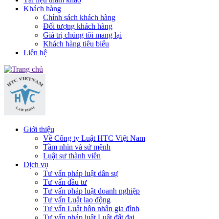
Khách hàng
Chính sách khách hàng
Đối tượng khách hàng
Giá trị chúng tôi mang lại
Khách hàng tiêu biểu
Liên hệ
Giới thiệu
Về Công ty Luật HTC Việt Nam
Tầm nhìn và sứ mệnh
Luật sư thành viên
Dịch vụ
Tư vấn pháp luật dân sự
Tư vấn đầu tư
Tư vấn pháp luật doanh nghiệp
Tư vấn Luật lao động
Tư vấn Luật hôn nhân gia đình
Tư vấn pháp luật Luật đất đai