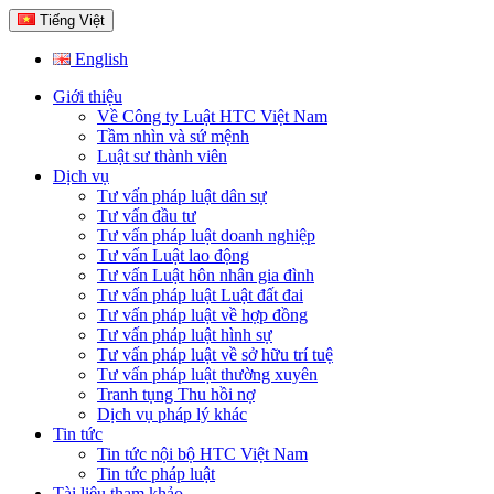
Tiếng Việt
English
Giới thiệu
Về Công ty Luật HTC Việt Nam
Tầm nhìn và sứ mệnh
Luật sư thành viên
Dịch vụ
Tư vấn pháp luật dân sự
Tư vấn đầu tư
Tư vấn pháp luật doanh nghiệp
Tư vấn Luật lao động
Tư vấn Luật hôn nhân gia đình
Tư vấn pháp luật Luật đất đai
Tư vấn pháp luật về hợp đồng
Tư vấn pháp luật hình sự
Tư vấn pháp luật về sở hữu trí tuệ
Tư vấn pháp luật thường xuyên
Tranh tụng Thu hồi nợ
Dịch vụ pháp lý khác
Tin tức
Tin tức nội bộ HTC Việt Nam
Tin tức pháp luật
Tài liệu tham khảo