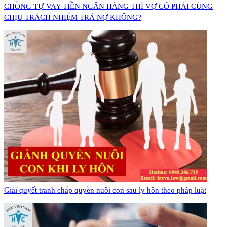
CHỒNG TỰ VAY TIỀN NGÂN HÀNG THÌ VỢ CÓ PHẢI CÙNG
CHỊU TRÁCH NHIỆM TRẢ NỢ KHÔNG?
Giải quyết tranh chấp quyền nuôi con sau ly hôn theo pháp luật