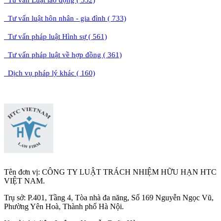
Tư vấn luật hôn nhân - gia đình ( 733)
Tư vấn pháp luật Hình sự ( 561)
Tư vấn pháp luật về hợp đồng ( 361)
Dịch vụ pháp lý khác ( 160)
Tên đơn vị: CÔNG TY LUẬT TRÁCH NHIỆM HỮU HẠN HTC
VIỆT NAM.
Trụ sở: P.401, Tầng 4, Tòa nhà đa năng, Số 169 Nguyễn Ngọc Vũ,
Phường Yên Hoà, Thành phố Hà Nộ
i.