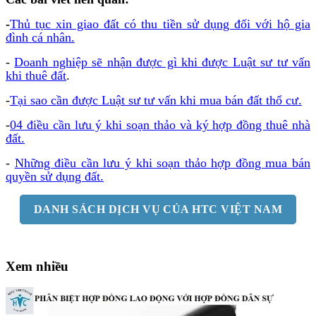
-
Thủ tục xin giao đất có thu tiền sử dụng đối với hộ gia
đình cá nhân.
-
Doanh nghiệp sẽ nhận được gì khi được Luật sư tư vấn
khi thuê đất
.
-
Tại sao cần được Luật sư tư vấn khi mua bán đất thổ cư.
-
04 điều cần lưu ý khi soạn thảo và ký hợp đồng thuê nhà
đất.
-
Những điều cần lưu ý khi soạn thảo hợp đồng mua bán
quyền sử dụng đất.
DANH SÁCH DỊCH VỤ CỦA HTC VIỆT NAM
Xem nhiều