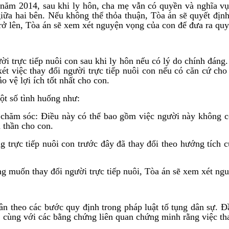
 năm 2014, sau khi ly hôn, cha mẹ vẫn có quyền và nghĩa vụ
iữa hai bên. Nếu không thể thỏa thuận, Tòa án sẽ quyết địn
trở lên, Tòa án sẽ xem xét nguyện vọng của con để đưa ra quy
ời trực tiếp nuôi con sau khi ly hôn nếu có lý do chính đán
xét việc thay đổi người trực tiếp nuôi con nếu có căn cứ c
ảo vệ lợi ích tốt nhất cho con.
một số tình huống như:
ện chăm sóc: Điều này có thể bao gồm việc người này không 
 thần cho con.
 trực tiếp nuôi con trước đây đã thay đổi theo hướng tích cự
ng muốn thay đổi người trực tiếp nuôi, Tòa án sẽ xem xét ng
tuân theo các bước quy định trong pháp luật tố tụng dân sự. 
, cùng với các bằng chứng liên quan chứng minh rằng việc tha