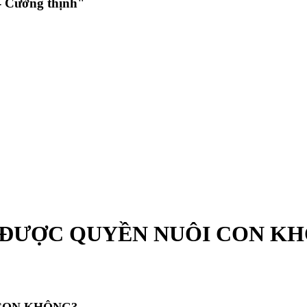
 Cường thịnh"
I ĐƯỢC QUYỀN NUÔI CON K
 CON KHÔNG?