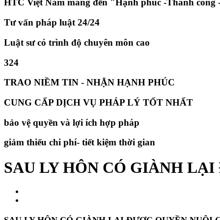
HTC Việt Nam mang đến "Hạnh phúc -Thành công -
Tư vấn pháp luật 24/24
Luật sư có trình độ chuyên môn cao
324
TRAO NIỀM TIN - NHẬN HẠNH PHÚC
CUNG CẤP DỊCH VỤ PHÁP LÝ TỐT NHẤT
bảo vệ quyền và lợi ích hợp pháp
giảm thiếu chi phí- tiết kiệm thời gian
​SAU LY HÔN CÓ GIÀNH LẠ
SAU LY HÔN CÓ GIÀNH LẠI ĐƯỢC QUYỀN NUÔI