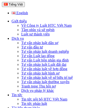
Tiếng Việt
English
Giới thiệu
Về Công ty Luật HTC Việt Nam
Tầm nhìn và sứ mệnh
Luật sư thành viên
Dịch vụ
Tư vấn pháp luật dân sự
Tư vấn đầu tư
Tư vấn pháp luật doanh nghiệp
Tư vấn Luật lao động
Tư vấn Luật hôn nhân gia đình
Tư vấn pháp luật Luật đất đai
Tư vấn pháp luật về hợp đồng
Tư vấn pháp luật hình sự
Tư vấn pháp luật về sở hữu trí tuệ
Tư vấn pháp luật thường xuyên
Tranh tụng Thu hồi nợ
Dịch vụ pháp lý khác
Tin tức
Tin tức nội bộ HTC Việt Nam
Tin tức pháp luật
Tài liệu tham khảo