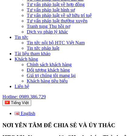
Tư vấn pháp luật về hợp đồng
Tư vấn pháp luật hình sự
Tư vấn pháp luật về sở hữu trí tuệ
Tư vấn pháp luật thường xuyên
Tranh tụng Thu hồi nợ
Dịch vụ pháp lý khác
Tin tức
Tin tức nội bộ HTC Việt Nam
Tin tức pháp luật
Tài liệu tham khảo
Khách hàng
Chính sách khách hàng
Đối tượng khách hàng
Giá trị chúng tôi mang lại
Khách hàng tiêu biểu
Liên hệ
Hotline: 0989.386.729
Tiếng Việt
English
NƠI YÊN TÂM ĐỂ CHIA SẺ VÀ ỦY THÁC