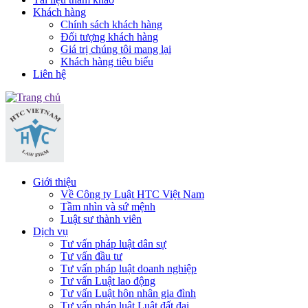
Khách hàng
Chính sách khách hàng
Đối tượng khách hàng
Giá trị chúng tôi mang lại
Khách hàng tiêu biểu
Liên hệ
Giới thiệu
Về Công ty Luật HTC Việt Nam
Tầm nhìn và sứ mệnh
Luật sư thành viên
Dịch vụ
Tư vấn pháp luật dân sự
Tư vấn đầu tư
Tư vấn pháp luật doanh nghiệp
Tư vấn Luật lao động
Tư vấn Luật hôn nhân gia đình
Tư vấn pháp luật Luật đất đai