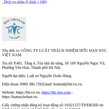
Dịch vụ pháp lý khác ( 160)
Tên đơn vị: CÔNG TY LUẬT TRÁCH NHIỆM HỮU HẠN HTC
VIỆT NAM.
Trụ sở: P.401, Tầng 4, Tòa nhà đa năng, Số 169 Nguyễn Ngọc Vũ,
Phường Yên Hoà, Thành phố Hà Nộ
i.
Người đại diện: Luật sư Nguyễn Doãn Hùng
Điện thoại: 0989.386.729;Email: hotmail@htcvn.vn.
Website: https://htcvn.vn;
https://htc-law.com
;
https://luatsuchoban.vn.
Giấy chứng nhận đăng ký hoạt động số: 01021337/TP/ĐKHĐ do