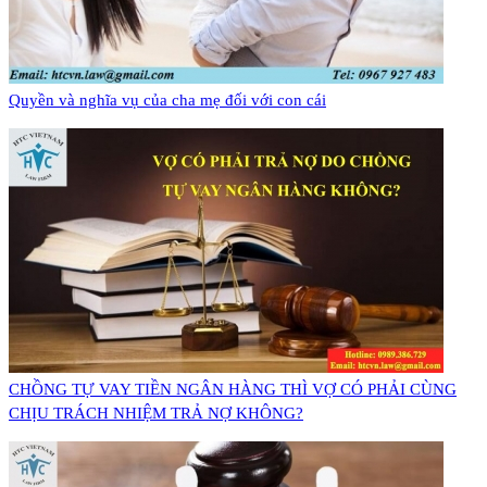
Quyền và nghĩa vụ của cha mẹ đối với con cái
CHỒNG TỰ VAY TIỀN NGÂN HÀNG THÌ VỢ CÓ PHẢI CÙNG
CHỊU TRÁCH NHIỆM TRẢ NỢ KHÔNG?