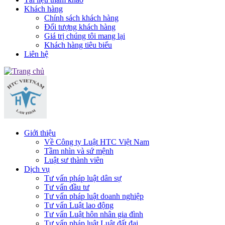
Khách hàng
Chính sách khách hàng
Đối tượng khách hàng
Giá trị chúng tôi mang lại
Khách hàng tiêu biểu
Liên hệ
Giới thiệu
Về Công ty Luật HTC Việt Nam
Tầm nhìn và sứ mệnh
Luật sư thành viên
Dịch vụ
Tư vấn pháp luật dân sự
Tư vấn đầu tư
Tư vấn pháp luật doanh nghiệp
Tư vấn Luật lao động
Tư vấn Luật hôn nhân gia đình
Tư vấn pháp luật Luật đất đai