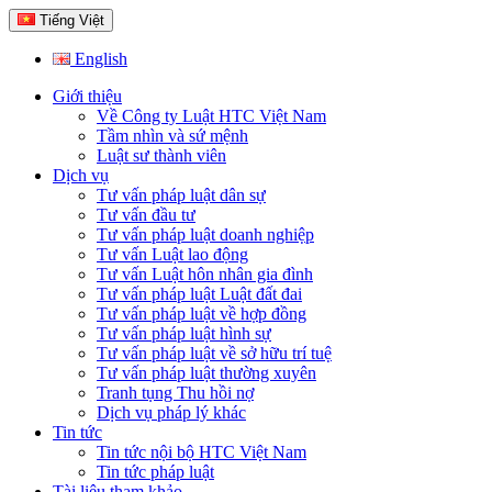
Tiếng Việt
English
Giới thiệu
Về Công ty Luật HTC Việt Nam
Tầm nhìn và sứ mệnh
Luật sư thành viên
Dịch vụ
Tư vấn pháp luật dân sự
Tư vấn đầu tư
Tư vấn pháp luật doanh nghiệp
Tư vấn Luật lao động
Tư vấn Luật hôn nhân gia đình
Tư vấn pháp luật Luật đất đai
Tư vấn pháp luật về hợp đồng
Tư vấn pháp luật hình sự
Tư vấn pháp luật về sở hữu trí tuệ
Tư vấn pháp luật thường xuyên
Tranh tụng Thu hồi nợ
Dịch vụ pháp lý khác
Tin tức
Tin tức nội bộ HTC Việt Nam
Tin tức pháp luật
Tài liệu tham khảo