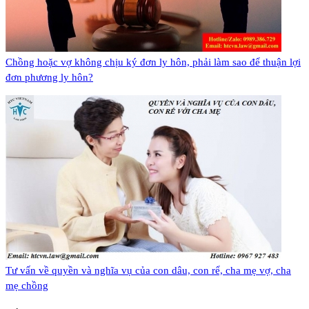
​Chồng hoặc vợ không chịu ký đơn ly hôn, phải làm sao để thuận lợi
đơn phương ly hôn?
Tư vấn về quyền và nghĩa vụ của con dâu, con rể, cha mẹ vợ, cha
mẹ chồng