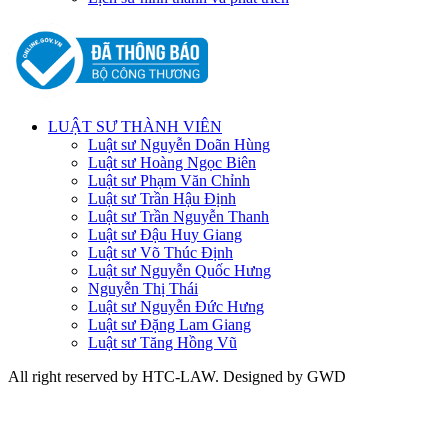
LUẬT SƯ THÀNH VIÊN
Luật sư Nguyễn Doãn Hùng
Luật sư Hoàng Ngọc Biên
Luật sư Phạm Văn Chỉnh
Luật sư Trần Hậu Định
Luật sư Trần Nguyễn Thanh
Luật sư Đậu Huy Giang
Luật sư Võ Thúc Định
Luật sư Nguyễn Quốc Hưng
Nguyễn Thị Thái
Luật sư Nguyễn Đức Hưng
Luật sư Đặng Lam Giang
Luật sư Tăng Hồng Vũ
All right reserved by HTC-LAW. Designed by GWD