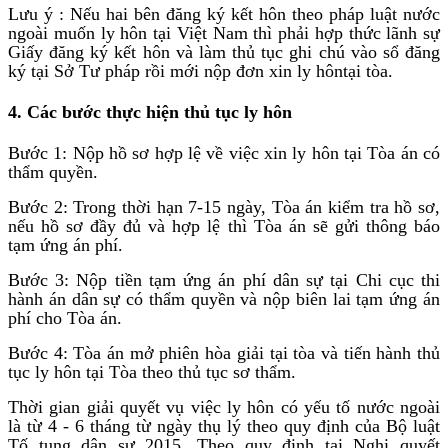
Lưu ý : Nếu hai bên đăng ký kết hôn theo pháp luật nước
ngoài muốn ly hôn tại Việt Nam thì phải hợp thức lãnh sự
Giấy đăng ký kết hôn và làm thủ tục ghi chú vào sổ đăng
ký tại Sở Tư pháp rồi mới nộp đơn xin ly hôntại tòa.
4. Các bước thực hiện thủ tục ly hôn
Bước 1: Nộp hồ sơ hợp lệ về việc xin ly hôn tại Tòa án có
thẩm quyền.
Bước 2: Trong thời hạn 7-15 ngày, Tòa án kiểm tra hồ sơ,
nếu hồ sơ đầy đủ và hợp lệ thì Tòa án sẽ gửi thông báo
tạm ứng án phí.
Bước 3: Nộp tiền tạm ứng án phí dân sự tại Chi cục thi
hành án dân sự có thẩm quyền và nộp biên lai tạm ứng án
phí cho Tòa án.
Bước 4: Tòa án mở phiên hòa giải tại tòa và tiến hành thủ
tục ly hôn tại Tòa theo thủ tục sơ thẩm.
Thời gian giải quyết vụ việc ly hôn có yếu tố nước ngoài
là từ 4 - 6 tháng từ ngày thụ lý theo quy định của Bộ luật
Tố tụng dân sự 2015. Theo quy định tại Nghị quyết