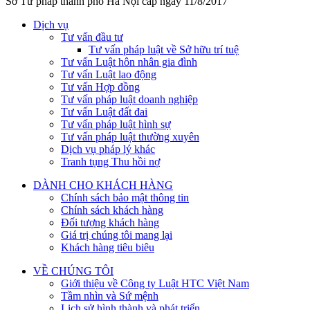
Sở Tư pháp thành phố Hà Nội cấp ngày 11/8/2017
Dịch vụ
Tư vấn đầu tư
Tư vấn pháp luật về Sở hữu trí tuệ
Tư vấn Luật hôn nhân gia đình
Tư vấn Luật lao động
Tư vấn Hợp đồng
Tư vấn pháp luật doanh nghiệp
Tư vấn Luật đất đai
Tư vấn pháp luật hình sự
Tư vấn pháp luật thường xuyên
Dịch vụ pháp lý khác
Tranh tụng Thu hồi nợ
DÀNH CHO KHÁCH HÀNG
Chính sách bảo mật thông tin
Chính sách khách hàng
Đối tượng khách hàng
Giá trị chúng tôi mang lại
Khách hàng tiêu biêu
VỀ CHÚNG TÔI
Giới thiệu về Công ty Luật HTC Việt Nam
Tầm nhìn và Sứ mệnh
Lịch sử hình thành và phát triển