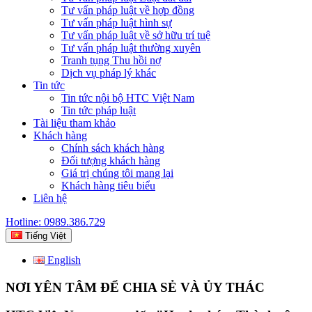
Tư vấn pháp luật về hợp đồng
Tư vấn pháp luật hình sự
Tư vấn pháp luật về sở hữu trí tuệ
Tư vấn pháp luật thường xuyên
Tranh tụng Thu hồi nợ
Dịch vụ pháp lý khác
Tin tức
Tin tức nội bộ HTC Việt Nam
Tin tức pháp luật
Tài liệu tham khảo
Khách hàng
Chính sách khách hàng
Đối tượng khách hàng
Giá trị chúng tôi mang lại
Khách hàng tiêu biểu
Liên hệ
Hotline: 0989.386.729
Tiếng Việt
English
NƠI YÊN TÂM ĐỂ CHIA SẺ VÀ ỦY THÁC