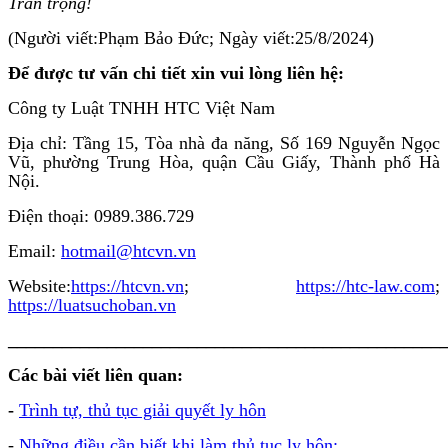
Trân trọng!
(Người viết:Phạm Bảo Đức; Ngày viết:25/8/2024)
Để được tư vấn chi tiết xin vui lòng liên hệ:
Công ty Luật TNHH HTC Việt Nam
Địa chỉ: Tầng 15, Tòa nhà đa năng, Số 169 Nguyễn Ngọc
Vũ, phường Trung Hòa, quận Cầu Giấy, Thành phố Hà
Nội.
Điện thoại: 0989.386.729
Email:
hotmail@htcvn.vn
Website:
https://htcvn.vn
;
https://htc-law.com
;
https://luatsuchoban.vn
________________________________________________
C
ác bài viết liên quan
:
-
Trình tự, thủ tục giải quyết ly hôn
-
Những điều cần biết khi làm thủ tục ly hôn;