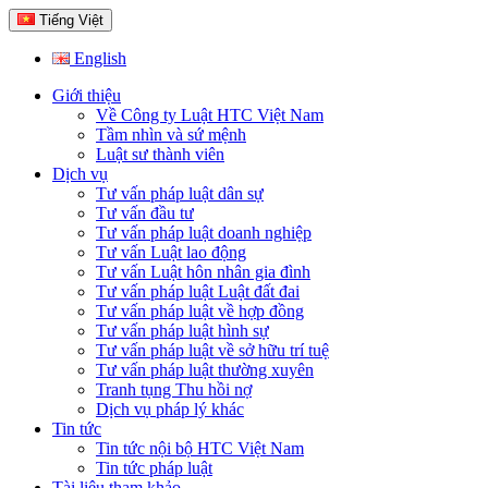
Tiếng Việt
English
Giới thiệu
Về Công ty Luật HTC Việt Nam
Tầm nhìn và sứ mệnh
Luật sư thành viên
Dịch vụ
Tư vấn pháp luật dân sự
Tư vấn đầu tư
Tư vấn pháp luật doanh nghiệp
Tư vấn Luật lao động
Tư vấn Luật hôn nhân gia đình
Tư vấn pháp luật Luật đất đai
Tư vấn pháp luật về hợp đồng
Tư vấn pháp luật hình sự
Tư vấn pháp luật về sở hữu trí tuệ
Tư vấn pháp luật thường xuyên
Tranh tụng Thu hồi nợ
Dịch vụ pháp lý khác
Tin tức
Tin tức nội bộ HTC Việt Nam
Tin tức pháp luật
Tài liệu tham khảo