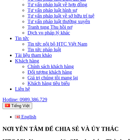
Tư vấn pháp luật về hợp đồng
Tư vấn pháp luật hình sự
Tư vấn pháp luật về sở hữu trí tuệ
Tư vấn pháp luật thường xuyên
Tranh tụng Thu hồi nợ
Dịch vụ pháp lý khác
Tin tức
Tin tức nội bộ HTC Việt Nam
Tin tức pháp luật
Tài liệu tham khảo
Khách hàng
Chính sách khách hàng
Đối tượng khách hàng
Giá trị chúng tôi mang lại
Khách hàng tiêu biểu
Liên hệ
Hotline: 0989.386.729
Tiếng Việt
English
NƠI YÊN TÂM ĐỂ CHIA SẺ VÀ ỦY THÁC