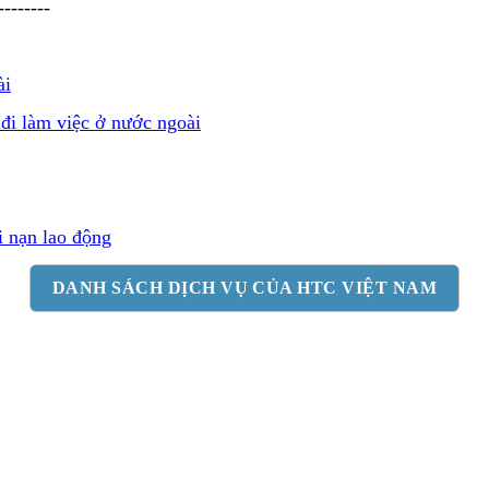
--------
ài
 đi làm việc ở nước ngoài
i nạn lao động
DANH SÁCH DỊCH VỤ CỦA HTC VIỆT NAM