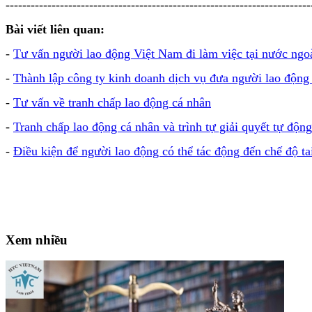
-------------------------------------------------------------------------
Bài viết liên quan:
-
Tư vấn người lao động Việt Nam đi làm việc tại nước ngo
-
Thành lập công ty kinh doanh dịch vụ đưa người lao động
-
Tư vấn về tranh chấp lao động cá nhân
-
Tranh chấp lao động cá nhân và trình tự giải quyết tự động
-
Điều kiện để người lao động có thể tác động đến chế độ ta
Xem nhiều