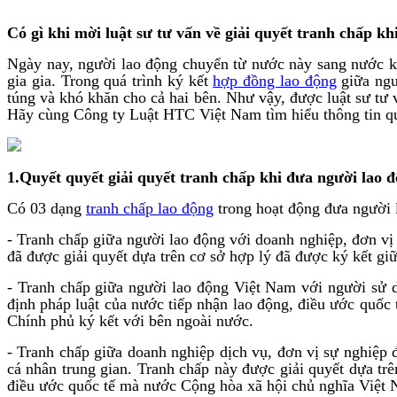
Có gì khi mời luật sư tư vấn về giải quyết tranh chấp k
Ngày nay, người lao động chuyển từ nước này sang nước kh
gia gia. Trong quá trình ký kết
hợp đồng lao động
giữa ngư
túng và khó khăn cho cả hai bên. Như vậy, được luật sư tư 
Hãy cùng Công ty Luật HTC Việt Nam tìm hiểu thông tin qua
1.Quyết quyết giải quyết tranh chấp khi đưa người lao 
Có 03 dạng
tranh chấp lao động
trong hoạt động đưa người 
- Tranh chấp giữa người lao động với doanh nghiệp, đơn v
đã được giải quyết dựa trên cơ sở hợp lý đã được ký kết gi
- Tranh chấp giữa người lao động Việt Nam với người sử d
định pháp luật của nước tiếp nhận lao động, điều ước quố
Chính phủ ký kết với bên ngoài nước.
- Tranh chấp giữa doanh nghiệp dịch vụ, đơn vị sự nghiệp
cá nhân trung gian. Tranh chấp này được giải quyết dựa trê
điều ước quốc tế mà nước Cộng hòa xã hội chủ nghĩa Việt 