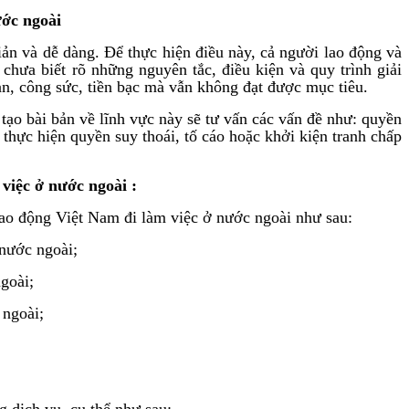
ước ngoài
ản và dễ dàng. Để thực hiện điều này, cả người lao động và
hưa biết rõ những nguyên tắc, điều kiện và quy trình giải
an, công sức, tiền bạc mà vẫn không đạt được mục tiêu.
o bài bản về lĩnh vực này sẽ tư vấn các vấn đề như: quyền
 thực hiện quyền suy thoái, tố cáo hoặc khởi kiện tranh chấp
 việc ở nước ngoài
:
ao động Việt Nam đi làm việc ở nước ngoài như sau:
 nước ngoài;
goài;
 ngoài;
dịch vụ, cụ thể như sau: