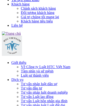
Khách hàng
Chính sách khách hàng
Đối tượng khách hàng
Giá trị chúng tôi mang lại
Khách hàng tiêu biểu
Liên hệ
Giới thiệu
Về Công ty Luật HTC Việt Nam
Tầm nhìn và sứ mệnh
Luật sư thành viên
Dịch vụ
Tư vấn pháp luật dân sự
Tư vấn đầu tư
Tư vấn pháp luật doanh nghiệp
Tư vấn Luật lao động
Tư vấn Luật hôn nhân gia đình
Tư vấn pháp luật Luật đất đai