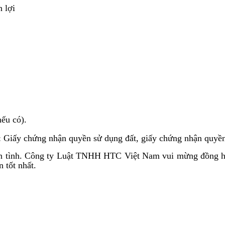
 lợi
nếu có).
ư: Giấy chứng nhận quyền sử dụng đất, giấy chứng nhận quyền 
huận tình. Công ty Luật TNHH HTC Việt Nam vui mừng đồng hà
 tốt nhất.