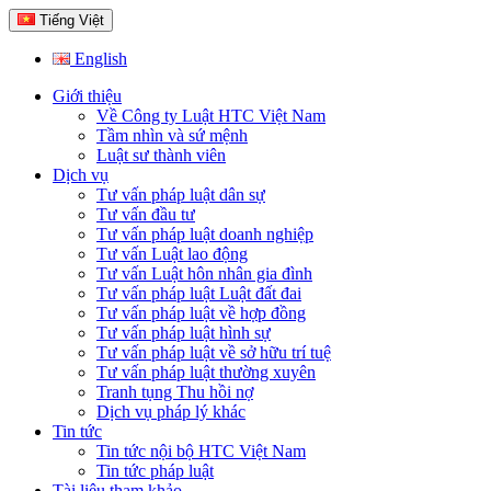
Tiếng Việt
English
Giới thiệu
Về Công ty Luật HTC Việt Nam
Tầm nhìn và sứ mệnh
Luật sư thành viên
Dịch vụ
Tư vấn pháp luật dân sự
Tư vấn đầu tư
Tư vấn pháp luật doanh nghiệp
Tư vấn Luật lao động
Tư vấn Luật hôn nhân gia đình
Tư vấn pháp luật Luật đất đai
Tư vấn pháp luật về hợp đồng
Tư vấn pháp luật hình sự
Tư vấn pháp luật về sở hữu trí tuệ
Tư vấn pháp luật thường xuyên
Tranh tụng Thu hồi nợ
Dịch vụ pháp lý khác
Tin tức
Tin tức nội bộ HTC Việt Nam
Tin tức pháp luật
Tài liệu tham khảo