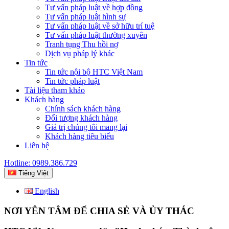
Tư vấn pháp luật về hợp đồng
Tư vấn pháp luật hình sự
Tư vấn pháp luật về sở hữu trí tuệ
Tư vấn pháp luật thường xuyên
Tranh tụng Thu hồi nợ
Dịch vụ pháp lý khác
Tin tức
Tin tức nội bộ HTC Việt Nam
Tin tức pháp luật
Tài liệu tham khảo
Khách hàng
Chính sách khách hàng
Đối tượng khách hàng
Giá trị chúng tôi mang lại
Khách hàng tiêu biểu
Liên hệ
Hotline: 0989.386.729
Tiếng Việt
English
NƠI YÊN TÂM ĐỂ CHIA SẺ VÀ ỦY THÁC