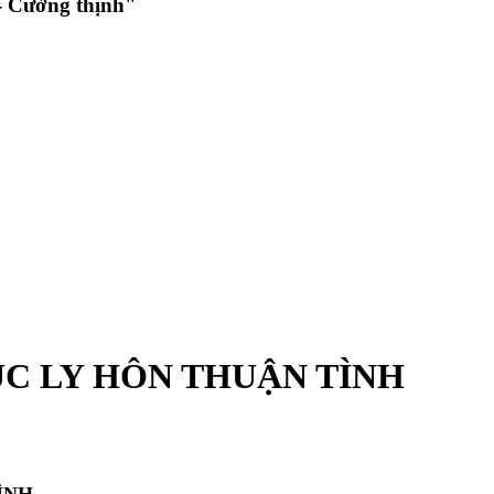
 Cường thịnh"
TỤC LY HÔN THUẬN TÌNH
ÌNH