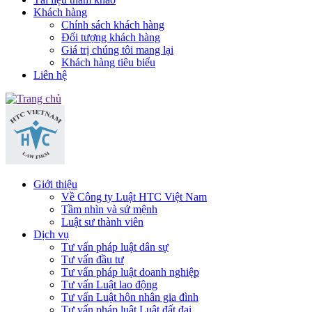
Khách hàng
Chính sách khách hàng
Đối tượng khách hàng
Giá trị chúng tôi mang lại
Khách hàng tiêu biểu
Liên hệ
Giới thiệu
Về Công ty Luật HTC Việt Nam
Tầm nhìn và sứ mệnh
Luật sư thành viên
Dịch vụ
Tư vấn pháp luật dân sự
Tư vấn đầu tư
Tư vấn pháp luật doanh nghiệp
Tư vấn Luật lao động
Tư vấn Luật hôn nhân gia đình
Tư vấn pháp luật Luật đất đai