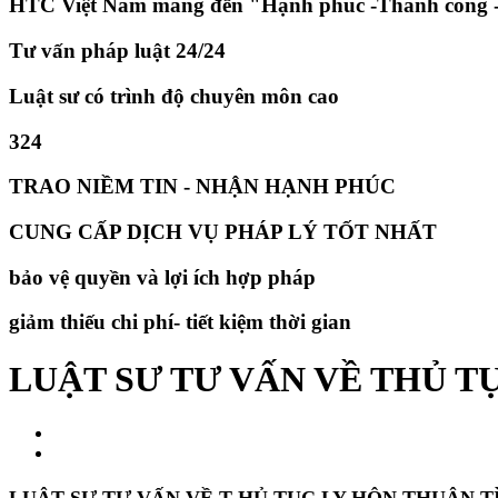
HTC Việt Nam mang đến "Hạnh phúc -Thành công -
Tư vấn pháp luật 24/24
Luật sư có trình độ chuyên môn cao
324
TRAO NIỀM TIN - NHẬN HẠNH PHÚC
CUNG CẤP DỊCH VỤ PHÁP LÝ TỐT NHẤT
bảo vệ quyền và lợi ích hợp pháp
giảm thiếu chi phí- tiết kiệm thời gian
​LUẬT SƯ TƯ VẤN VỀ THỦ 
LUẬT SƯ TƯ VẤN VỀ T
HỦ TỤC LY HÔN THUẬN T