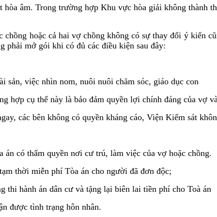
t hòa âm. Trong trường hợp Khu vực hòa giải không thành thì
ặc chồng hoặc cả hai vợ chồng không có sự thay đổi ý kiến c
g phải mở gói khi có đủ các điều kiện sau đây:
ài sản, việc nhìn nom, nuôi nuôi chăm sóc, giáo dục con
ờng hợp cụ thể này là bảo đảm quyền lợi chính đáng của vợ v
 ngay, các bên không có quyền kháng cáo, Viện Kiểm sát khôn
a án có thẩm quyền nơi cư trú, làm việc của vợ hoặc chồng.
 tạm thời miễn phí Tòa án cho người đã đơn độc;
 thi hành án dân cư và tặng lại biên lai tiền phí cho Toà án
ận được tình trạng hôn nhân.