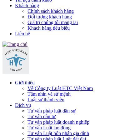
Khách hàng
Chính sách khách hàng
Đối tượng khách hàng
Giá trị chúng tôi mang lại
Khách hàng tiêu biểu
Liên hệ
Giới thiệu
Về Công ty Luật HTC Việt Nam
Tầm nhìn và sứ mệnh
Luật sư thành viên
Dịch vụ
Tư vấn pháp luật dân sự
Tư vấn đầu tư
Tư vấn pháp luật doanh nghiệp
Tư vấn Luật lao động
Tư vấn Luật hôn nhân gia đình
Tư vấn pháp luật Luật đất đai