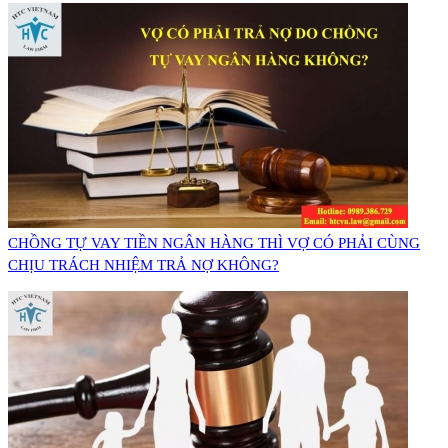
CHỒNG TỰ VAY TIỀN NGÂN HÀNG THÌ VỢ CÓ PHẢI CÙNG
CHỊU TRÁCH NHIỆM TRẢ NỢ KHÔNG?