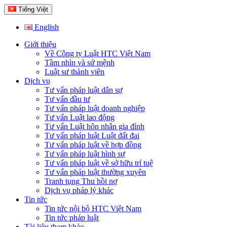
Tiếng Việt
English
Giới thiệu
Về Công ty Luật HTC Việt Nam
Tầm nhìn và sứ mệnh
Luật sư thành viên
Dịch vụ
Tư vấn pháp luật dân sự
Tư vấn đầu tư
Tư vấn pháp luật doanh nghiệp
Tư vấn Luật lao động
Tư vấn Luật hôn nhân gia đình
Tư vấn pháp luật Luật đất đai
Tư vấn pháp luật về hợp đồng
Tư vấn pháp luật hình sự
Tư vấn pháp luật về sở hữu trí tuệ
Tư vấn pháp luật thường xuyên
Tranh tụng Thu hồi nợ
Dịch vụ pháp lý khác
Tin tức
Tin tức nội bộ HTC Việt Nam
Tin tức pháp luật
Tài liệu tham khảo