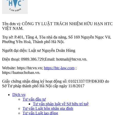
Tên đơn vị: CÔNG TY LUẬT TRÁCH NHIỆM HỮU HẠN HTC
VIỆT NAM.
Trụ sở: P.401, Tầng 4, Tòa nhà đa năng, Số 169 Nguyễn Ngọc Vũ,
Phường Yên Hoà, Thành phố Hà Nộ
i.
Người đại diện: Luật sư Nguyễn Doãn Hùng
Điện thoại: 0989.386.729;Email: hotmail@htcvn.vn.
Website: https://htcvn.vn;
https://htc-law.com
;
https://luatsuchoban.vn.
Giấy chứng nhận đăng ký hoạt động số: 01021337/TP/ĐKHĐ do
Sở Tư pháp thành phố Hà Nội cấp ngày 11/8/2017
Dịch vụ
Tư vấn đầu tư
Tư vấn pháp luật về Sở hữu trí tuệ
Tư vấn Luật hôn nhân gia đình
Tư vấn Luật lao động