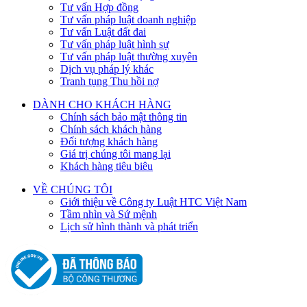
Tư vấn Hợp đồng
Tư vấn pháp luật doanh nghiệp
Tư vấn Luật đất đai
Tư vấn pháp luật hình sự
Tư vấn pháp luật thường xuyên
Dịch vụ pháp lý khác
Tranh tụng Thu hồi nợ
DÀNH CHO KHÁCH HÀNG
Chính sách bảo mật thông tin
Chính sách khách hàng
Đối tượng khách hàng
Giá trị chúng tôi mang lại
Khách hàng tiêu biêu
VỀ CHÚNG TÔI
Giới thiệu về Công ty Luật HTC Việt Nam
Tầm nhìn và Sứ mệnh
Lịch sử hình thành và phát triển