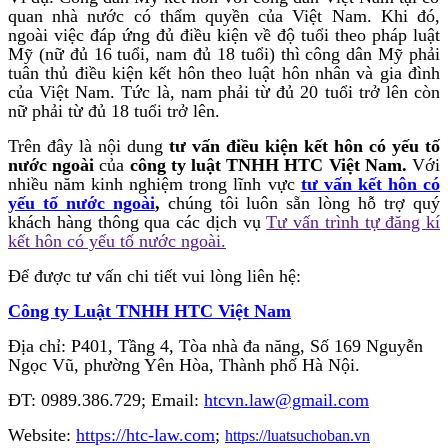
quan nhà nước có thẩm quyền của Việt Nam. Khi đó,
ngoài việc đáp ứng đủ điều kiện về độ tuổi theo pháp luật
Mỹ (nữ đủ 16 tuổi, nam đủ 18 tuổi) thì công dân Mỹ phải
tuân thủ điều kiện kết hôn theo luật hôn nhân và gia đình
của Việt Nam. Tức là, nam phải từ đủ 20 tuổi trở lên còn
nữ phải từ đủ 18 tuổi trở lên.
Trên đây là nội dung
tư vấn điều kiện kết hôn có yếu tố
nước ngoài
của
công ty luật TNHH HTC Việt Nam.
Với
nhiều năm kinh nghiệm trong lĩnh vực
tư vấn kết hôn có
yếu tố nước ngoài
,
chúng tôi luôn sẵn lòng hỗ trợ quý
khách hàng thông qua các dịch vụ
Tư vấn trình tự đăng kí
kết hôn có yếu tố nước ngoài.
Để được tư vấn chi tiết vui lòng liên hệ:
Công ty Luật TNHH HTC Việt Nam
Địa chỉ: P401, Tầng 4, Tòa nhà đa năng, Số 169 Nguyễn
Ngọc Vũ, phường Yên Hòa, Thành phố Hà Nội.
ĐT: 0989.386.729; Email:
htcvn.law@gmail.com
Website:
https://htc-law.com
;
https://luatsuchoban.vn