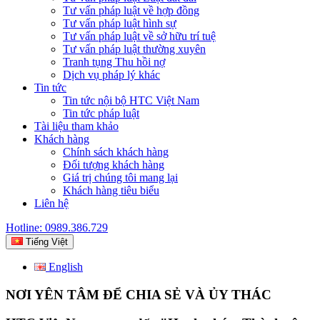
Tư vấn pháp luật về hợp đồng
Tư vấn pháp luật hình sự
Tư vấn pháp luật về sở hữu trí tuệ
Tư vấn pháp luật thường xuyên
Tranh tụng Thu hồi nợ
Dịch vụ pháp lý khác
Tin tức
Tin tức nội bộ HTC Việt Nam
Tin tức pháp luật
Tài liệu tham khảo
Khách hàng
Chính sách khách hàng
Đối tượng khách hàng
Giá trị chúng tôi mang lại
Khách hàng tiêu biểu
Liên hệ
Hotline: 0989.386.729
Tiếng Việt
English
NƠI YÊN TÂM ĐỂ CHIA SẺ VÀ ỦY THÁC