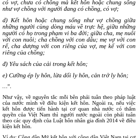
có vợ, chưa có chồng mà kết hôn hoặc chung sống
như vợ chồng với người đang có chồng, có vợ;
d) Kết hôn hoặc chung sống như vợ chồng giữa
những người cùng dòng máu về trực hệ, giữa những
người có họ trong phạm vi ba đời; giữa cha, mẹ nuôi
với con nuôi; cha chồng với con dâu; mẹ vợ với con
rể, cha dượng với con riêng của vợ, mẹ kế với con
riêng của chồng;
đ) Yêu sách của cải trong kết hôn;
e) Cưỡng ép ly hôn, lừa dối ly hôn, cản trở ly hôn;
…
”.
Như vậy, về nguyên tắc mỗi bên phải tuân theo pháp luật
của nước mình về điều kiện kết hôn. Ngoài ra, nếu việc
kết hôn được tiến hành tại cơ quan nhà nước có thẩm
quyền của Việt Nam thì người nước ngoài còn phải tuân
theo các quy định của Luật hôn nhân gia đình 2014 về điều
kiện kết hôn.
Ví dụ: Công dân Mỹ kết hôn với công dân Việt Nam tại cơ