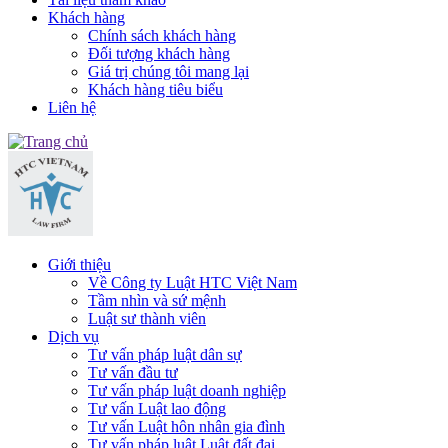
Khách hàng
Chính sách khách hàng
Đối tượng khách hàng
Giá trị chúng tôi mang lại
Khách hàng tiêu biểu
Liên hệ
Giới thiệu
Về Công ty Luật HTC Việt Nam
Tầm nhìn và sứ mệnh
Luật sư thành viên
Dịch vụ
Tư vấn pháp luật dân sự
Tư vấn đầu tư
Tư vấn pháp luật doanh nghiệp
Tư vấn Luật lao động
Tư vấn Luật hôn nhân gia đình
Tư vấn pháp luật Luật đất đai