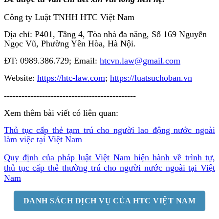
Công ty Luật TNHH HTC Việt Nam
Địa chỉ: P401, Tầng 4, Tòa nhà đa năng, Số 169 Nguyễn
Ngọc Vũ, Phường Yên Hòa, Hà Nội.
ĐT: 0989.386.729; Email:
htcvn.law@gmail.com
Website:
https://htc-law.com
;
https://luatsuchoban.vn
---------------------------------------------
Xem thêm bài viết có liên quan:
Thủ tục cấp thẻ tạm trú cho người lao động nước ngoài
làm việc tại Việt Nam
Quy định của pháp luật Việt Nam hiện hành về trình tự,
thủ tục cấp thẻ thường trú cho người nước ngoài tại Việt
Nam
DANH SÁCH DỊCH VỤ CỦA HTC VIỆT NAM