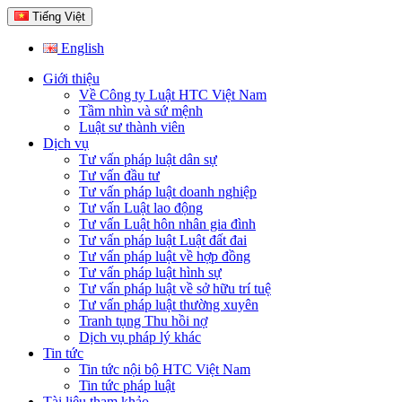
Tiếng Việt
English
Giới thiệu
Về Công ty Luật HTC Việt Nam
Tầm nhìn và sứ mệnh
Luật sư thành viên
Dịch vụ
Tư vấn pháp luật dân sự
Tư vấn đầu tư
Tư vấn pháp luật doanh nghiệp
Tư vấn Luật lao động
Tư vấn Luật hôn nhân gia đình
Tư vấn pháp luật Luật đất đai
Tư vấn pháp luật về hợp đồng
Tư vấn pháp luật hình sự
Tư vấn pháp luật về sở hữu trí tuệ
Tư vấn pháp luật thường xuyên
Tranh tụng Thu hồi nợ
Dịch vụ pháp lý khác
Tin tức
Tin tức nội bộ HTC Việt Nam
Tin tức pháp luật
Tài liệu tham khảo