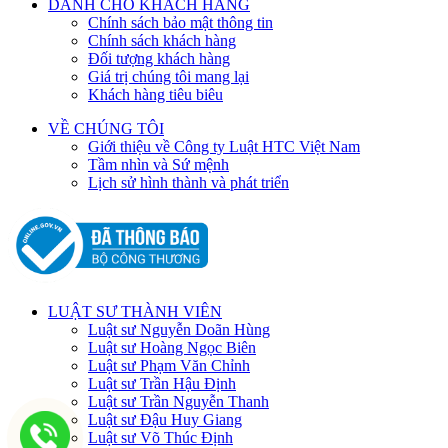
DÀNH CHO KHÁCH HÀNG
Chính sách bảo mật thông tin
Chính sách khách hàng
Đối tượng khách hàng
Giá trị chúng tôi mang lại
Khách hàng tiêu biêu
VỀ CHÚNG TÔI
Giới thiệu về Công ty Luật HTC Việt Nam
Tầm nhìn và Sứ mệnh
Lịch sử hình thành và phát triển
LUẬT SƯ THÀNH VIÊN
Luật sư Nguyễn Doãn Hùng
Luật sư Hoàng Ngọc Biên
Luật sư Phạm Văn Chỉnh
Luật sư Trần Hậu Định
Luật sư Trần Nguyễn Thanh
Luật sư Đậu Huy Giang
Luật sư Võ Thúc Định