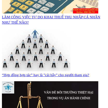
LÀM CÔNG VIỆC TỰ DO KHAI THUẾ THU NHẬP CÁ NHÂN
NHƯ THẾ NÀO?
“Hợp đồng hợp tác” hay là "cái bẫy" cho người tham gia?