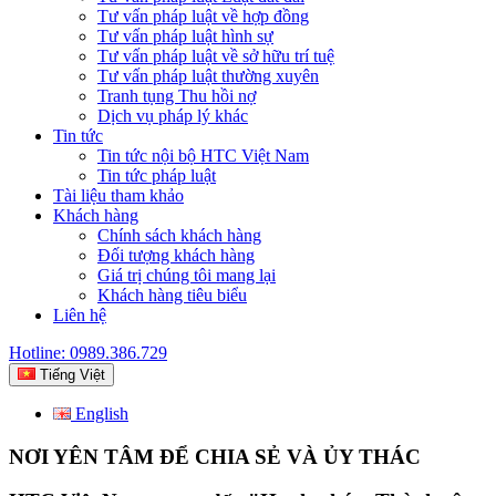
Tư vấn pháp luật về hợp đồng
Tư vấn pháp luật hình sự
Tư vấn pháp luật về sở hữu trí tuệ
Tư vấn pháp luật thường xuyên
Tranh tụng Thu hồi nợ
Dịch vụ pháp lý khác
Tin tức
Tin tức nội bộ HTC Việt Nam
Tin tức pháp luật
Tài liệu tham khảo
Khách hàng
Chính sách khách hàng
Đối tượng khách hàng
Giá trị chúng tôi mang lại
Khách hàng tiêu biểu
Liên hệ
Hotline: 0989.386.729
Tiếng Việt
English
NƠI YÊN TÂM ĐỂ CHIA SẺ VÀ ỦY THÁC