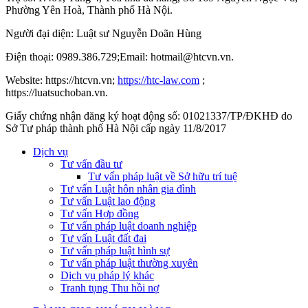
Phường Yên Hoà, Thành phố Hà Nộ
i.
Người đại diện: Luật sư Nguyễn Doãn Hùng
Điện thoại: 0989.386.729;Email: hotmail@htcvn.vn.
Website: https://htcvn.vn;
https://htc-law.com
;
https://luatsuchoban.vn.
Giấy chứng nhận đăng ký hoạt động số: 01021337/TP/ĐKHĐ do
Sở Tư pháp thành phố Hà Nội cấp ngày 11/8/2017
Dịch vụ
Tư vấn đầu tư
Tư vấn pháp luật về Sở hữu trí tuệ
Tư vấn Luật hôn nhân gia đình
Tư vấn Luật lao động
Tư vấn Hợp đồng
Tư vấn pháp luật doanh nghiệp
Tư vấn Luật đất đai
Tư vấn pháp luật hình sự
Tư vấn pháp luật thường xuyên
Dịch vụ pháp lý khác
Tranh tụng Thu hồi nợ