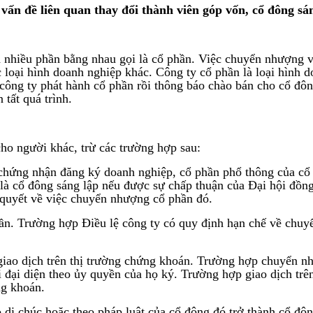
 vấn đề liên quan
thay đổi thành viên góp vốn, cổ đông sá
h nhiều phần bằng nhau gọi là cổ phần. Việc chuyển nhượng 
loại hình doanh nghiệp khác. Công ty cổ phần là loại hình d
 công ty phát hành cổ phần rồi thông báo chào bán cho cổ đô
tất quá trình.
o người khác, trừ các trường hợp sau:
 chứng nhận đăng ký doanh nghiệp, cổ phần phổ thông của c
là cổ đông sáng lập nếu được sự chấp thuận của Đại hội đồng
quyết về việc chuyển nhượng cổ phần đó.
ần. Trường hợp Điều lệ công ty có quy định hạn chế về chuyể
iao dịch trên thị trường chứng khoán. Trường hợp chuyển n
i diện theo ủy quyền của họ ký. Trường hợp giao dịch trên t
ng khoán.
 di chúc hoặc theo pháp luật của cổ đông đó trở thành cổ đôn