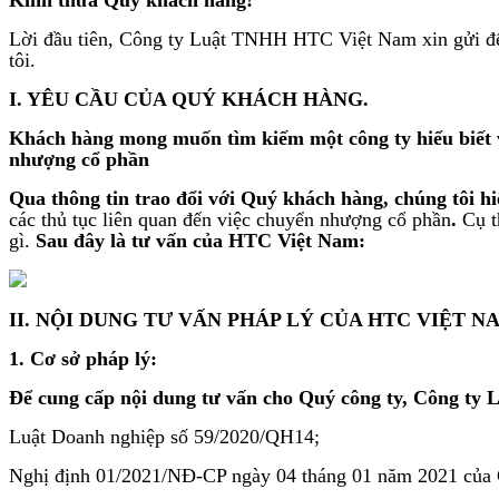
Lời đầu tiên, Công ty Luật TNHH HTC Việt Nam xin gửi đến 
tôi.
I. YÊU CẦU CỦA QUÝ KHÁCH HÀNG.
Khách hàng mong muốn tìm kiếm một công ty hiểu biết về
nhượng cổ phần
Qua thông tin trao đổi với Quý khách hàng, chúng tôi hi
các thủ tục liên quan đến việc chuyển nhượng cổ phần
.
Cụ t
gì.
Sau đây là tư vấn của HTC Việt Nam:
II. NỘI DUNG TƯ VẤN PHÁP LÝ CỦA HTC VIỆT N
1. Cơ sở pháp lý:
Để cung cấp nội dung tư vấn cho Quý công ty, Công ty L
Luật Doanh nghiệp số 59/2020/QH14;
Nghị định 01/2021/NĐ-CP ngày 04 tháng 01 năm 2021 của C