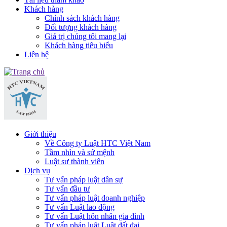
Khách hàng
Chính sách khách hàng
Đối tượng khách hàng
Giá trị chúng tôi mang lại
Khách hàng tiêu biểu
Liên hệ
Giới thiệu
Về Công ty Luật HTC Việt Nam
Tầm nhìn và sứ mệnh
Luật sư thành viên
Dịch vụ
Tư vấn pháp luật dân sự
Tư vấn đầu tư
Tư vấn pháp luật doanh nghiệp
Tư vấn Luật lao động
Tư vấn Luật hôn nhân gia đình
Tư vấn pháp luật Luật đất đai