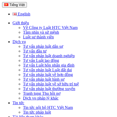
Tiếng Việt
English
Giới thiệu
Về Công ty Luật HTC Việt Nam
Tầm nhìn và sứ mệnh
Luật sư thành viên
Dịch vụ
Tư vấn pháp luật dân sự
Tư vấn đầu tư
Tư vấn pháp luật doanh nghiệp
Tư vấn Luật lao động
Tư vấn Luật hôn nhân gia đình
Tư vấn pháp luật Luật đất đai
Tư vấn pháp luật về hợp đồng
Tư vấn pháp luật hình sự
Tư vấn pháp luật về sở hữu trí tuệ
Tư vấn pháp luật thường xuyên
Tranh tụng Thu hồi nợ
Dịch vụ pháp lý khác
Tin tức
Tin tức nội bộ HTC Việt Nam
Tin tức pháp luật
Tài liệu tham khảo