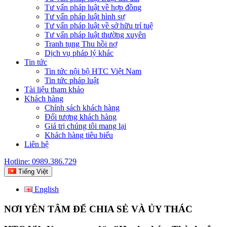
Tư vấn pháp luật về hợp đồng
Tư vấn pháp luật hình sự
Tư vấn pháp luật về sở hữu trí tuệ
Tư vấn pháp luật thường xuyên
Tranh tụng Thu hồi nợ
Dịch vụ pháp lý khác
Tin tức
Tin tức nội bộ HTC Việt Nam
Tin tức pháp luật
Tài liệu tham khảo
Khách hàng
Chính sách khách hàng
Đối tượng khách hàng
Giá trị chúng tôi mang lại
Khách hàng tiêu biểu
Liên hệ
Hotline: 0989.386.729
Tiếng Việt
English
NƠI YÊN TÂM ĐỂ CHIA SẺ VÀ ỦY THÁC