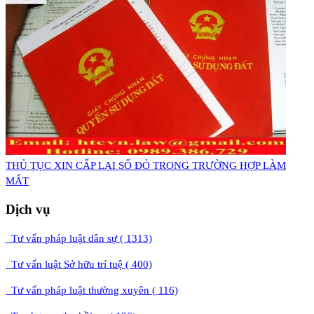
THỦ TỤC XIN CẤP LẠI SỔ ĐỎ TRONG TRƯỜNG HỢP LÀM
MẤT
Dịch vụ
Tư vấn pháp luật dân sự ( 1313)
Tư vấn luật Sở hữu trí tuệ ( 400)
Tư vấn pháp luật thường xuyên ( 116)