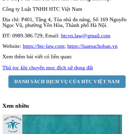
Công ty Luật TNHH HTC Việt Nam
Địa chỉ: P401, Tầng 4, Tòa nhà đa năng, Số 169 Nguyễn
Ngọc Vũ, phường Yên Hòa, Thành phố Hà Nội.
ĐT: 0989.386.729; Email:
htcvn.law@gmail.com
Website:
https://htc-law.com
;
https://luatsuchoban.vn
Xem thêm bài viết có liên quan:
Thủ tục khi chuyển mục đích sử dụng đất
DANH SÁCH DỊCH VỤ CỦA HTC VIỆT NAM
Xem nhiều