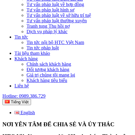
Tư vấn pháp luật về hợp đồng
Tư vấn pháp luật hình sự
Tư vấn pháp luật về sở hữu trí tuệ
Tư vấn pháp luật thường xuyên
Tranh tụng Thu hồi nợ
Dịch vụ pháp lý khác
Tin tức
Tin tức nội bộ HTC Việt Nam
Tin tức pháp luật
Tài liệu tham khảo
Khách hàng
Chính sách khách hàng
Đối tượng khách hàng
Giá trị chúng tôi mang lại
Khách hàng tiêu biểu
Liên hệ
Hotline: 0989.386.729
Tiếng Việt
English
NƠI YÊN TÂM ĐỂ CHIA SẺ VÀ ỦY THÁC