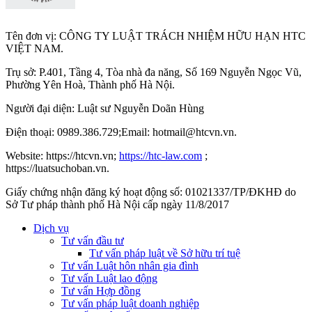
Tên đơn vị: CÔNG TY LUẬT TRÁCH NHIỆM HỮU HẠN HTC
VIỆT NAM.
Trụ sở: P.401, Tầng 4, Tòa nhà đa năng, Số 169 Nguyễn Ngọc Vũ,
Phường Yên Hoà, Thành phố Hà Nộ
i.
Người đại diện: Luật sư Nguyễn Doãn Hùng
Điện thoại: 0989.386.729;Email: hotmail@htcvn.vn.
Website: https://htcvn.vn;
https://htc-law.com
;
https://luatsuchoban.vn.
Giấy chứng nhận đăng ký hoạt động số: 01021337/TP/ĐKHĐ do
Sở Tư pháp thành phố Hà Nội cấp ngày 11/8/2017
Dịch vụ
Tư vấn đầu tư
Tư vấn pháp luật về Sở hữu trí tuệ
Tư vấn Luật hôn nhân gia đình
Tư vấn Luật lao động
Tư vấn Hợp đồng
Tư vấn pháp luật doanh nghiệp