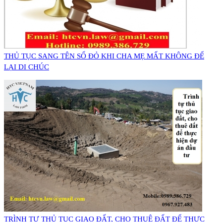
​THỦ TỤC SANG TÊN SỔ ĐỎ KHI CHA MẸ MẤT KHÔNG ĐỂ
LẠI DI CHÚC
​TRÌNH TỰ THỦ TỤC GIAO ĐẤT, CHO THUÊ ĐẤT ĐỂ THỰC