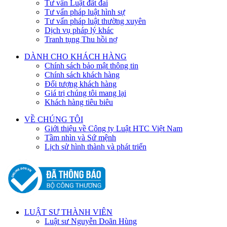
Tư vấn Luật đất đai
Tư vấn pháp luật hình sự
Tư vấn pháp luật thường xuyên
Dịch vụ pháp lý khác
Tranh tụng Thu hồi nợ
DÀNH CHO KHÁCH HÀNG
Chính sách bảo mật thông tin
Chính sách khách hàng
Đối tượng khách hàng
Giá trị chúng tôi mang lại
Khách hàng tiêu biêu
VỀ CHÚNG TÔI
Giới thiệu về Công ty Luật HTC Việt Nam
Tầm nhìn và Sứ mệnh
Lịch sử hình thành và phát triển
LUẬT SƯ THÀNH VIÊN
Luật sư Nguyễn Doãn Hùng