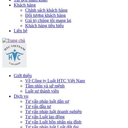
Khách hàng
Chính sách khách hàng
Đối tượng khách hàng
Giá trị chúng tôi mang lại
Khách hàng tiêu biểu
Liên hệ
Giới thiệu
Về Công ty Luật HTC Việt Nam
Tầm nhìn và sứ mệnh
Luật sư thành viên
Dịch vụ
Tư vấn pháp luật dân sự
Tư vấn đầu tư
Tư vấn pháp luật doanh nghiệp
Tư vấn Luật lao động
Tư vấn Luật hôn nhân gia đình
Tư vấn pháp luật Luật đất đai