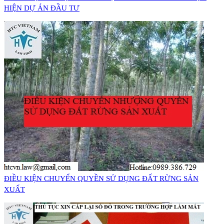
HIỆN DỰ ÁN ĐẦU TƯ
​ĐIỀU KIỆN CHUYỂN QUYỀN SỬ DỤNG ĐẤT RỪNG SẢN
XUẤT