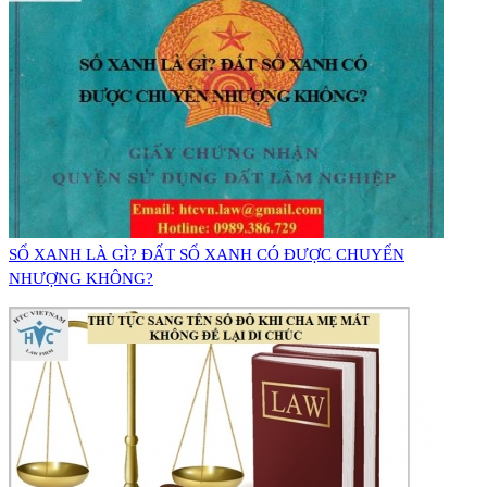
SỔ XANH LÀ GÌ? ĐẤT SỔ XANH CÓ ĐƯỢC CHUYỂN
NHƯỢNG KHÔNG?