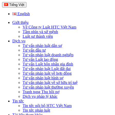
Tiếng Việt
English
Giới thiệu
Về Công ty Luật HTC Việt Nam
Tầm nhìn và sứ mệnh
Luật sư thành viên
Dịch vụ
Tư vấn pháp luật dân sự
Tư vấn đầu tư
Tư vấn pháp luật doanh nghiệp
Tư vấn Luật lao động
Tư vấn Luật hôn nhân gia đình
Tư vấn pháp luật Luật đất đai
Tư vấn pháp luật về hợp đồng
Tư vấn pháp luật hình sự
Tư vấn pháp luật về sở hữu trí tuệ
Tư vấn pháp luật thường xuyên
Tranh tụng Thu hồi nợ
Dịch vụ pháp lý khác
Tin tức
Tin tức nội bộ HTC Việt Nam
Tin tức pháp luật
Tài liệu tham khảo