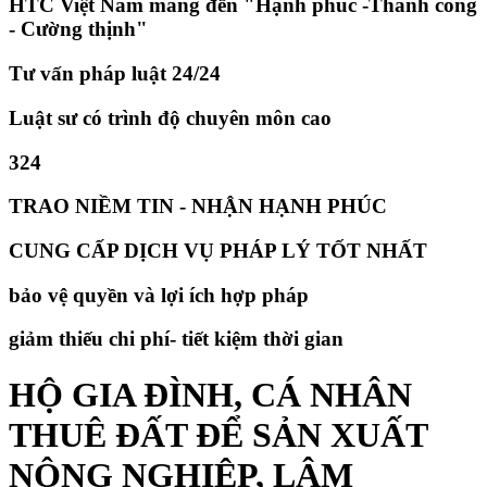
HTC Việt Nam mang đến "Hạnh phúc -Thành công
- Cường thịnh"
Tư vấn pháp luật 24/24
Luật sư có trình độ chuyên môn cao
324
TRAO NIỀM TIN - NHẬN HẠNH PHÚC
CUNG CẤP DỊCH VỤ PHÁP LÝ TỐT NHẤT
bảo vệ quyền và lợi ích hợp pháp
giảm thiếu chi phí- tiết kiệm thời gian
HỘ GIA ĐÌNH, CÁ NHÂN
THUÊ ĐẤT ĐỂ SẢN XUẤT
NÔNG NGHIỆP, LÂM